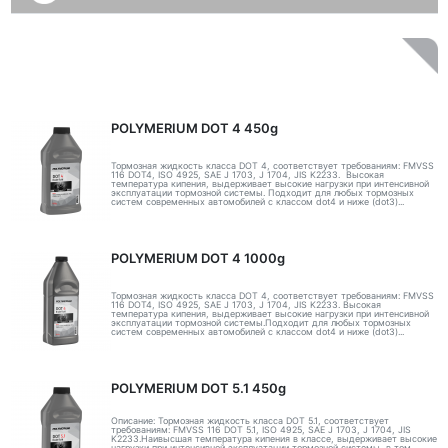
POLYMERIUM DOT 4 450g
Тормозная жидкость класса DOT 4, соответствует требованиям: FMVSS
116 DOT4, ISO 4925, SAE J 1703, J 1704, JIS K2233. Высокая
температура кипения, выдерживает высокие нагрузки при интенсивной
эксплуатации тормозной системы. Подходит для любых тормозных
систем современных автомобилей с классом dot4 и ниже (dot3)...
POLYMERIUM DOT 4 1000g
Тормозная жидкость класса DOT 4, соответствует требованиям: FMVSS
116 DOT4, ISO 4925, SAE J 1703, J 1704, JIS K2233. Высокая
температура кипения, выдерживает высокие нагрузки при интенсивной
эксплуатации тормозной системы.Подходит для любых тормозных
систем современных автомобилей с классом dot4 и ниже (dot3)...
POLYMERIUM DOT 5.1 450g
Описание: Тормозная жидкость класса DOT 5.1, соответствует
требованиям: FMVSS 116 DOT 5.1, ISO 4925, SAE J 1703, J 1704, JIS
K2233.Наивысшая температура кипения в классе, выдерживает высокие
нагрузки при интенсивной эксплуатации тормозной системы, в том