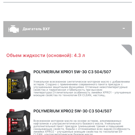
Двигатель BXF
Объем жидкости (основной): 4.3 л
POLYMERIUM XPRO1 5W-30 C3 504/507
Уникальное всесезонное синтетическое моторное масло с добавлением
эстеров. Создано с применением современного пакета присадок с
улучшенными защитными функциями. Отличные низкотемпературные
свойства и термическая стабильность при высоких
температурах.Отличительная особенность линейки XPRO1 - улучшенные
моющие свойства по технологии EX-CLEAN, настоящ..
POLYMERIUM XPRO2 5W-30 C3 504/507
Всесезонное моторное масло на основе эстеров, алкилированных
нафталинов и ультрасинтетического базового масла. Уникальный
дополнительный пакет присадок (уменьшение трения и повышение
смазывающих свойств, борьба с отложениями всех видов).Особенность
линейки XPRO2 - улучшенные моющие свойства по технологии EX-
CLEAN, ультрасинтетическое базовое масло ..