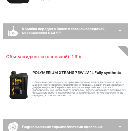
Коробка передач в блоке с главной передачей,
механическая 0A4 5/1
Объем жидкости (основной): 1.9 л
POLYMERIUM XTRANS 75W LV 1L Fully synthetic
Полностью синтетическое трансмиссионное низковязкое масло для
механических коробок переключения передач, раздаточных коробок и
дифференциалов.Разработано на основе европейского сырья с
добавлением мощного пакета присадок, обеспечивающего практически
бесшумную работу трансмиссии, а также более легкое переключение
передач, в том числе «на холо..
Гидравлические тормоза/система сцепления