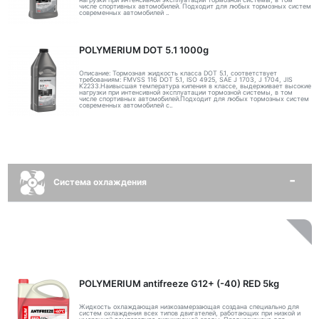
числе спортивных автомобилей. Подходит для любых тормозных систем
современных автомобилей ..
POLYMERIUM DOT 5.1 1000g
Описание: Тормозная жидкость класса DOT 5.1, соответствует
требованиям: FMVSS 116 DOT 5.1, ISO 4925, SAE J 1703, J 1704, JIS
K2233.Наивысшая температура кипения в классе, выдерживает высокие
нагрузки при интенсивной эксплуатации тормозной системы, в том
числе спортивных автомобилей.Подходит для любых тормозных систем
современных автомобилей с..
Система охлаждения
POLYMERIUM antifreeze G12+ (-40) RED 5kg
Жидкость охлаждающая низкозамерзающая создана специально для
систем охлаждения всех типов двигателей, работающих при низкой и