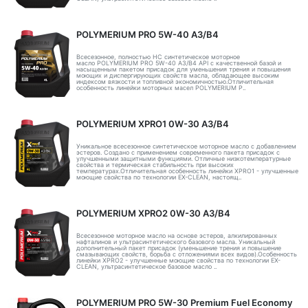
POLYMERIUM PRO 5W-40 A3/B4
Всесезонное, полностью HC синтетическое моторное
масло POLYMERIUM PRO 5W-40 A3/B4 API с качественной базой и
насыщенным пакетом присадок для уменьшения трения и повышения
моющих и диспергирующих свойств масла, обладающее высоким
индексом вязкости и топливной экономичностью.Отличительная
особенность линейки моторных масел POLYMERIUM P..
POLYMERIUM XPRO1 0W-30 A3/B4
Уникальное всесезонное синтетическое моторное масло с добавлением
эстеров. Создано с применением современного пакета присадок с
улучшенными защитными функциями. Отличные низкотемпературные
свойства и термическая стабильность при высоких
температурах.Отличительная особенность линейки XPRO1 - улучшенные
моющие свойства по технологии EX-CLEAN, настоящ..
POLYMERIUM XPRO2 0W-30 A3/B4
Всесезонное моторное масло на основе эстеров, алкилированных
нафталинов и ультрасинтетического базового масла. Уникальный
дополнительный пакет присадок (уменьшение трения и повышение
смазывающих свойств, борьба с отложениями всех видов).Особенность
линейки XPRO2 - улучшенные моющие свойства по технологии EX-
CLEAN, ультрасинтетическое базовое масло ..
POLYMERIUM PRO 5W-30 Premium Fuel Economy