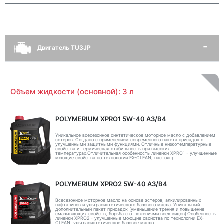
Двигатель TU3JP
Объем жидкости (основной): 3 л
POLYMERIUM XPRO1 5W-40 A3/B4
Уникальное всесезонное синтетическое моторное масло с добавлением
эстеров. Создано с применением современного пакета присадок с
улучшенными защитными функциями. Отличные низкотемпературные
свойства и термическая стабильность при высоких
температурах.Отличительная особенность линейки XPRO1 - улучшенные
моющие свойства по технологии EX-CLEAN, настоящ..
POLYMERIUM XPRO2 5W-40 A3/B4
Всесезонное моторное масло на основе эстеров, алкилированных
нафталинов и ультрасинтетического базового масла. Уникальный
дополнительный пакет присадок (уменьшение трения и повышение
смазывающих свойств, борьба с отложениями всех видов).Особенность
линейки XPRO2 - улучшенные моющие свойства по технологии EX-
CLEAN, ультрасинтетическое базовое масло ..