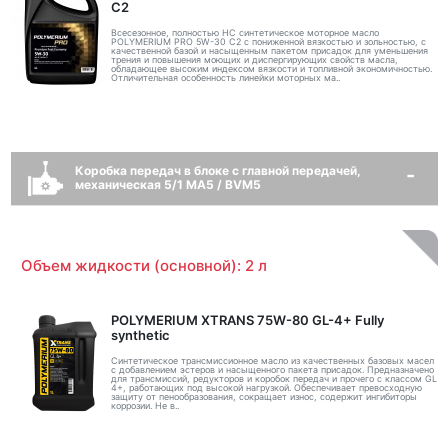
С2
Всесезонное, полностью HC синтетическое моторное масло
POLYMERIUM PRO 5W-30 C2 с пониженной вязкостью и зольностью, с
качественной базой и насыщенным пакетом присадок для уменьшения
трения и повышения моющих и диспергирующих свойств масла,
обладающее высоким индексом вязкости и топливной экономичностью.
Отличительная особенность линейки моторных ма..
Коробка передач в блоке с главной передачей,
механическая 5/1 MA5 / BVM5
Объем жидкости (основной): 2 л
POLYMERIUM XTRANS 75W-80 GL-4+ Fully
synthetic
Синтетическое трансмиссионное масло из качественных базовых масел
с добавлением эстеров и насыщенного пакета присадок. Предназначено
для трансмиссий, редукторов и коробок передач и прочего с классом GL
4+, работающих под высокой нагрузкой. Обеспечивает превосходную
защиту от пенообразования, сокращает износ, содержит ингибиторы
коррозии. Не в..