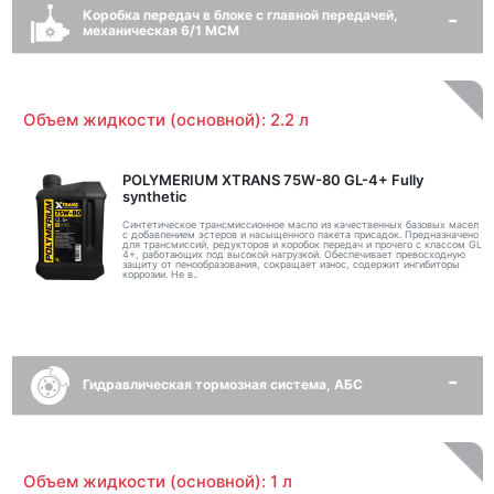
Коробка передач в блоке с главной передачей,
механическая 6/1 MCM
Объем жидкости (основной): 2.2 л
POLYMERIUM XTRANS 75W-80 GL-4+ Fully
synthetic
Синтетическое трансмиссионное масло из качественных базовых масел
с добавлением эстеров и насыщенного пакета присадок. Предназначено
для трансмиссий, редукторов и коробок передач и прочего с классом GL
4+, работающих под высокой нагрузкой. Обеспечивает превосходную
защиту от пенообразования, сокращает износ, содержит ингибиторы
коррозии. Не в..
Гидравлическая тормозная система, АБС
Объем жидкости (основной): 1 л