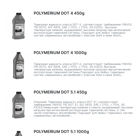
POLYMERIUM DOT 4 450g
Тормозная жидкость класса DOT 4, соответствует требованиям: FMVSS
116 DOT4, ISO 4925, SAE J 1703, J 1704, JIS K2233. Высокая
температура кипения, выдерживает высокие нагрузки при интенсивной
эксплуатации тормозной системы. Подходит для любых тормозных
систем современных автомобилей с классом dot4 и ниже (dot3)...
POLYMERIUM DOT 4 1000g
Тормозная жидкость класса DOT 4, соответствует требованиям: FMVSS
116 DOT4, ISO 4925, SAE J 1703, J 1704, JIS K2233. Высокая
температура кипения, выдерживает высокие нагрузки при интенсивной
эксплуатации тормозной системы.Подходит для любых тормозных
систем современных автомобилей с классом dot4 и ниже (dot3)...
POLYMERIUM DOT 5.1 450g
Описание: Тормозная жидкость класса DOT 5.1, соответствует
требованиям: FMVSS 116 DOT 5.1, ISO 4925, SAE J 1703, J 1704, JIS
K2233.Наивысшая температура кипения в классе, выдерживает высокие
нагрузки при интенсивной эксплуатации тормозной системы, в том
числе спортивных автомобилей. Подходит для любых тормозных систем
современных автомобилей ..
POLYMERIUM DOT 5.1 1000g