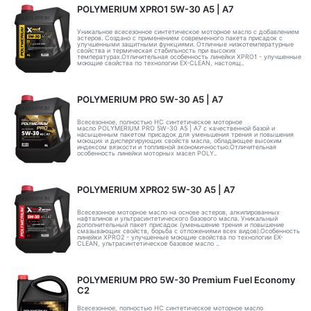
POLYMERIUM XPRO1 5W-30 А5 | А7
Уникальное всесезонное синтетическое моторное масло с добавлением
эстеров. Создано с применением современного пакета присадок с
улучшенными защитными функциями. Отличные низкотемпературные
свойства и термическая стабильность при высоких
температурах.Отличительная особенность линейки XPRO1 - улучшенные
моющие свойства по технологии EX-CLEAN, настоящ..
POLYMERIUM PRO 5W-30 A5 | А7
Всесезонное, полностью HC синтетическое моторное
масло POLYMERIUM PRO 5W-30 A5 | А7 с качественной базой и
насыщенным пакетом присадок для уменьшения трения и повышения
моющих и диспергирующих свойств масла, обладающее высоким
индексом вязкости и топливной экономичностью.Отличительная
особенность линейки моторных масел POLY..
POLYMERIUM XPRO2 5W-30 А5 | А7
Всесезонное моторное масло на основе эстеров, алкилированных
нафталинов и ультрасинтетического базового масла. Уникальный
дополнительный пакет присадок (уменьшение трения и повышение
смазывающих свойств, борьба с отложениями всех видов).Особенность
линейки XPRO2 - улучшенные моющие свойства по технологии EX-
CLEAN, ультрасинтетическое базовое масло ..
POLYMERIUM PRO 5W-30 Premium Fuel Economy
С2
Всесезонное, полностью HC синтетическое моторное масло