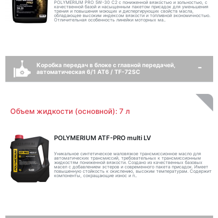
POLYMERIUM PRO 5W-30 C2 с пониженной вязкостью и зольностью, с
качественной базой и насыщенным пакетом присадок для уменьшения
трения и повышения моющих и диспергирующих свойств масла,
обладающее высоким индексом вязкости и топливной экономичностью.
Отличительная особенность линейки моторных ма..
Коробка передач в блоке с главной передачей,
автоматическая 6/1 AT6 / TF-72SC
Объем жидкости (основной): 7 л
POLYMERIUM ATF-PRO multi LV
Уникальное синтетическое маловязкое трансмиссионное масло для
автоматических трансмиссий, требовательных к трансмиссионным
жидкостям пониженной вязкости. Создано из качественных базовых
масел с добавлением эстеров и современного пакета присадок. Имеет
повышенную стойкость к окислению, высоким температурам. Содержит
компоненты, сокращающие износ и п..