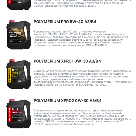
смазывающих свойств, борьба с отложениями всех видов).Особенность
линейки XPRO2 - улучшенные моющие свойства по технологии EX-
CLEAN, ультрасинтетическое базовое масло ..
POLYMERIUM PRO 5W-40 A3/B4
Всесезонное, полностью HC синтетическое моторное
масло POLYMERIUM PRO 5W-40 A3/B4 API с качественной базой и
насыщенным пакетом присадок для уменьшения трения и повышения
моющих и диспергирующих свойств масла, обладающее высоким
индексом вязкости и топливной экономичностью.Отличительная
особенность линейки моторных масел POLYMERIUM P..
POLYMERIUM XPRO1 0W-30 A3/B4
Уникальное всесезонное синтетическое моторное масло с добавлением
эстеров. Создано с применением современного пакета присадок с
улучшенными защитными функциями. Отличные низкотемпературные
свойства и термическая стабильность при высоких
температурах.Отличительная особенность линейки XPRO1 - улучшенные
моющие свойства по технологии EX-CLEAN, настоящ..
POLYMERIUM XPRO2 0W-30 A3/B4
Всесезонное моторное масло на основе эстеров, алкилированных
нафталинов и ультрасинтетического базового масла. Уникальный
дополнительный пакет присадок (уменьшение трения и повышение
смазывающих свойств, борьба с отложениями всех видов).Особенность
линейки XPRO2 - улучшенные моющие свойства по технологии EX-
CLEAN, ультрасинтетическое базовое масло ..