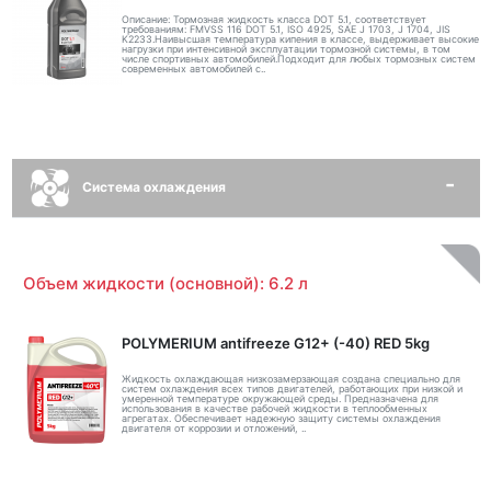
Описание: Тормозная жидкость класса DOT 5.1, соответствует
требованиям: FMVSS 116 DOT 5.1, ISO 4925, SAE J 1703, J 1704, JIS
K2233.Наивысшая температура кипения в классе, выдерживает высокие
нагрузки при интенсивной эксплуатации тормозной системы, в том
числе спортивных автомобилей.Подходит для любых тормозных систем
современных автомобилей с..
Система охлаждения
Объем жидкости (основной): 6.2 л
POLYMERIUM antifreeze G12+ (-40) RED 5kg
Жидкость охлаждающая низкозамерзающая создана специально для
систем охлаждения всех типов двигателей, работающих при низкой и
умеренной температуре окружающей среды. Предназначена для
использования в качестве рабочей жидкости в теплообменных
агрегатах. Обеспечивает надежную защиту системы охлаждения
двигателя от коррозии и отложений, ..