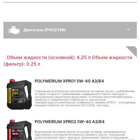
Двигатель EP6CDTMD
Объем жидкости (основной): 4.25 л Объем жидкости
(фильтр): 0.25 л
POLYMERIUM XPRO1 5W-40 A3/B4
Уникальное всесезонное синтетическое моторное масло с добавлением
эстеров. Создано с применением современного пакета присадок с
улучшенными защитными функциями. Отличные низкотемпературные
свойства и термическая стабильность при высоких
температурах.Отличительная особенность линейки XPRO1 - улучшенные
моющие свойства по технологии EX-CLEAN, настоящ..
POLYMERIUM XPRO2 5W-40 A3/B4
Всесезонное моторное масло на основе эстеров, алкилированных
нафталинов и ультрасинтетического базового масла. Уникальный
дополнительный пакет присадок (уменьшение трения и повышение