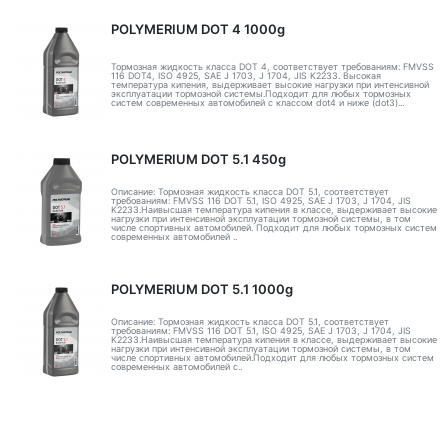
POLYMERIUM DOT 4 1000g
Тормозная жидкость класса DOT 4, соответствует требованиям: FMVSS
116 DOT4, ISO 4925, SAE J 1703, J 1704, JIS K2233. Высокая
температура кипения, выдерживает высокие нагрузки при интенсивной
эксплуатации тормозной системы.Подходит для любых тормозных
систем современных автомобилей с классом dot4 и ниже (dot3)...
POLYMERIUM DOT 5.1 450g
Описание: Тормозная жидкость класса DOT 5.1, соответствует
требованиям: FMVSS 116 DOT 5.1, ISO 4925, SAE J 1703, J 1704, JIS
K2233.Наивысшая температура кипения в классе, выдерживает высокие
нагрузки при интенсивной эксплуатации тормозной системы, в том
числе спортивных автомобилей. Подходит для любых тормозных систем
современных автомобилей ..
POLYMERIUM DOT 5.1 1000g
Описание: Тормозная жидкость класса DOT 5.1, соответствует
требованиям: FMVSS 116 DOT 5.1, ISO 4925, SAE J 1703, J 1704, JIS
K2233.Наивысшая температура кипения в классе, выдерживает высокие
нагрузки при интенсивной эксплуатации тормозной системы, в том
числе спортивных автомобилей.Подходит для любых тормозных систем
современных автомобилей с..