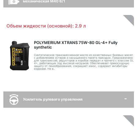
механическая M40 6/1
Объем жидкости (основной): 2.9 л
POLYMERIUM XTRANS 75W-80 GL-4+ Fully
synthetic
Синтетическое трансмиссионное масло из качественных базовых масел
с добавлением эстеров и насыщенного пакета присадок. Предназначено
для трансмиссий, редукторов и коробок передач и прочего с классом GL
4+, работающих под высокой нагрузкой. Обеспечивает превосходную
защиту от пенообразования, сокращает износ, содержит ингибиторы
коррозии. Не в..
Усилитель рулевого управления