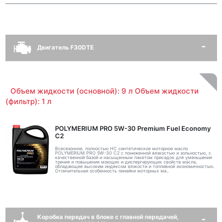
Двигатель F30DTE
Объем жидкости (основной): 9 л Объем жидкости
(фильтр): 1 л
POLYMERIUM PRO 5W-30 Premium Fuel Economy
С2
Всесезонное, полностью HC синтетическое моторное масло
POLYMERIUM PRO 5W-30 C2 с пониженной вязкостью и зольностью, с
качественной базой и насыщенным пакетом присадок для уменьшения
трения и повышения моющих и диспергирующих свойств масла,
обладающее высоким индексом вязкости и топливной экономичностью.
Отличительная особенность линейки моторных ма..
Коробка передач в блоке с главной передачей,