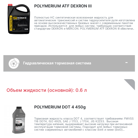
POLYMERIUM ATF DEXRON III
Полностью НС синтетическая всесезонная жидкость для
автоматических трансмиссий и систем гидроусилителя руля изготовлена
на основе высококачественных базовых масел с современным пакетом
присадок. Используется для любых систем, требующих соответствия
стандартам DEXRON и MERCON. POLYMERIUM ATF DEXRON III обеспечи..
Гидравлическая тормозная система
Объем жидкости (основной): 0.6 л
POLYMERIUM DOT 4 450g
Тормозная жидкость класса DOT 4, соответствует требованиям: FMVSS
116 DOT4, ISO 4925, SAE J 1703, J 1704, JIS K2233. Высокая
температура кипения, выдерживает высокие нагрузки при интенсивной
эксплуатации тормозной системы. Подходит для любых тормозных
систем современных автомобилей с классом dot4 и ниже (dot3)...