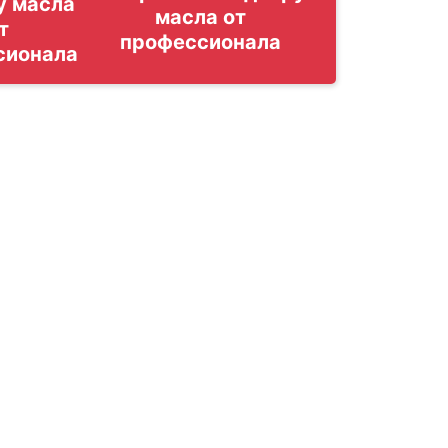
у масла
т
сионала