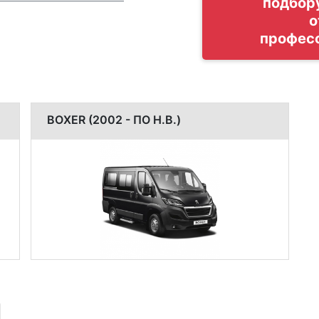
подбор
о
профес
BOXER (2002 - ПО Н.В.)