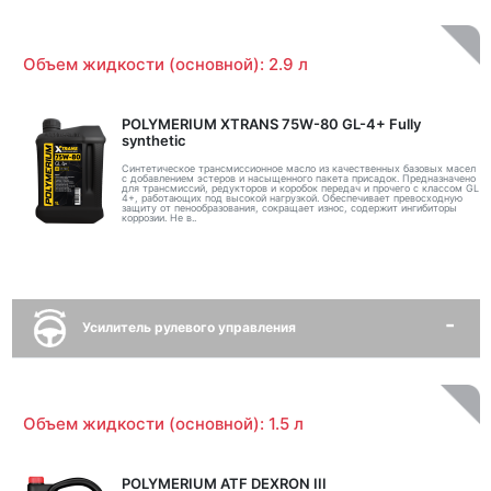
Объем жидкости (основной): 2.9 л
POLYMERIUM XTRANS 75W-80 GL-4+ Fully
synthetic
Синтетическое трансмиссионное масло из качественных базовых масел
с добавлением эстеров и насыщенного пакета присадок. Предназначено
для трансмиссий, редукторов и коробок передач и прочего с классом GL
4+, работающих под высокой нагрузкой. Обеспечивает превосходную
защиту от пенообразования, сокращает износ, содержит ингибиторы
коррозии. Не в..
Усилитель рулевого управления
Объем жидкости (основной): 1.5 л
POLYMERIUM ATF DEXRON III