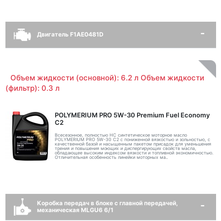
Двигатель F1AE0481D
Объем жидкости (основной): 6.2 л Объем жидкости
(фильтр): 0.3 л
POLYMERIUM PRO 5W-30 Premium Fuel Economy
С2
Всесезонное, полностью HC синтетическое моторное масло
POLYMERIUM PRO 5W-30 C2 с пониженной вязкостью и зольностью, с
качественной базой и насыщенным пакетом присадок для уменьшения
трения и повышения моющих и диспергирующих свойств масла,
обладающее высоким индексом вязкости и топливной экономичностью.
Отличительная особенность линейки моторных ма..
Коробка передач в блоке с главной передачей,
механическая MLGU6 6/1