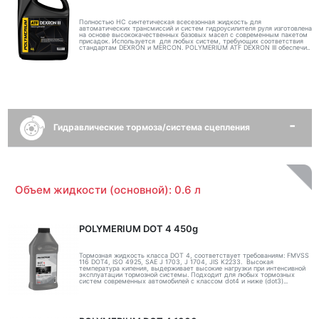
Полностью НС синтетическая всесезонная жидкость для
автоматических трансмиссий и систем гидроусилителя руля изготовлена
на основе высококачественных базовых масел с современным пакетом
присадок. Используется для любых систем, требующих соответствия
стандартам DEXRON и MERCON. POLYMERIUM ATF DEXRON III обеспечи..
Гидравлические тормоза/система сцепления
Объем жидкости (основной): 0.6 л
POLYMERIUM DOT 4 450g
Тормозная жидкость класса DOT 4, соответствует требованиям: FMVSS
116 DOT4, ISO 4925, SAE J 1703, J 1704, JIS K2233. Высокая
температура кипения, выдерживает высокие нагрузки при интенсивной
эксплуатации тормозной системы. Подходит для любых тормозных
систем современных автомобилей с классом dot4 и ниже (dot3)...