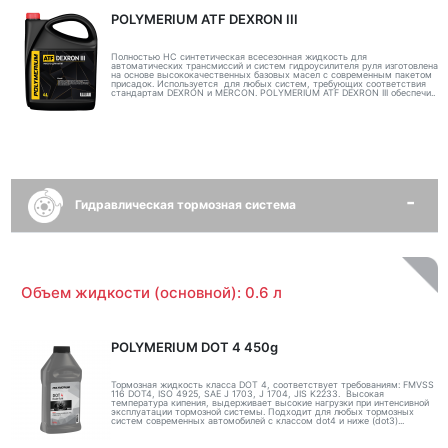
POLYMERIUM ATF DEXRON III
Полностью НС синтетическая всесезонная жидкость для
автоматических трансмиссий и систем гидроусилителя руля изготовлена
на основе высококачественных базовых масел с современным пакетом
присадок. Используется для любых систем, требующих соответствия
стандартам DEXRON и MERCON. POLYMERIUM ATF DEXRON III обеспечи..
Гидравлическая тормозная система
Объем жидкости (основной): 0.6 л
POLYMERIUM DOT 4 450g
Тормозная жидкость класса DOT 4, соответствует требованиям: FMVSS
116 DOT4, ISO 4925, SAE J 1703, J 1704, JIS K2233. Высокая
температура кипения, выдерживает высокие нагрузки при интенсивной
эксплуатации тормозной системы. Подходит для любых тормозных
систем современных автомобилей с классом dot4 и ниже (dot3)...