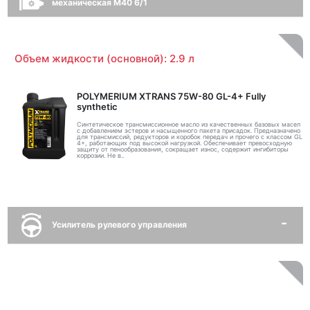
механическая M40 6/1
Объем жидкости (основной): 2.9 л
POLYMERIUM XTRANS 75W-80 GL-4+ Fully
synthetic
Синтетическое трансмиссионное масло из качественных базовых масел
с добавлением эстеров и насыщенного пакета присадок. Предназначено
для трансмиссий, редукторов и коробок передач и прочего с классом GL
4+, работающих под высокой нагрузкой. Обеспечивает превосходную
защиту от пенообразования, сокращает износ, содержит ингибиторы
коррозии. Не в..
Усилитель рулевого управления