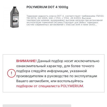
POLYMERIUM DOT 4 1000g
Тормозная жидкость класса DOT 4, соответствует требованиям: FMVSS
116 DOT4, ISO 4925, SAE J 1703, J 1704, JIS K2233. Высокая
температура кипения, выдерживает высокие нагрузки при интенсивной
эксплуатации тормозной системы.Подходит для любых тормозных
систем современных автомобилей с классом dot4 и ниже (dot3)...
ВНИМАНИЕ!
Данный подбор носит исключительно
ознакомительный характер, для более точного
подбора следуйте информации, указанной
производителем в руководстве по эксплуатации
Вашего автомобиля, или воспользуйтесь
подбором от специалиста POLYMERIUM
.