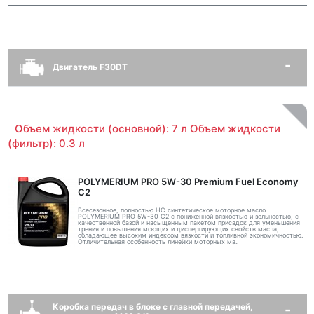
Двигатель F30DT
Объем жидкости (основной): 7 л Объем жидкости
(фильтр): 0.3 л
POLYMERIUM PRO 5W-30 Premium Fuel Economy
С2
Всесезонное, полностью HC синтетическое моторное масло
POLYMERIUM PRO 5W-30 C2 с пониженной вязкостью и зольностью, с
качественной базой и насыщенным пакетом присадок для уменьшения
трения и повышения моющих и диспергирующих свойств масла,
обладающее высоким индексом вязкости и топливной экономичностью.
Отличительная особенность линейки моторных ма..
Коробка передач в блоке с главной передачей,