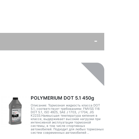
POLYMERIUM DOT 5.1 450g
Описание: Тормозная жидкость класса DOT
5.1, соответствует требованиям: FMVSS 116
DOT 5.1, ISO 4925, SAE J 1703, J 1704, JIS
K2233.Наивысшая температура кипения в
классе, выдерживает высокие нагрузки при
интенсивной эксплуатации тормозной
системы, в том числе спортивных
автомобилей. Подходит для любых тормозных
систем современных автомобилей ..