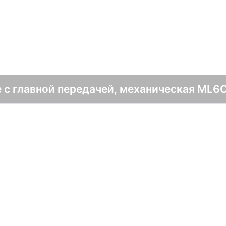
в
 с главной передачей, механическая ML6C
в