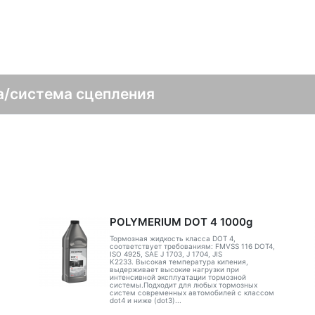
а/система сцепления
POLYMERIUM DOT 4 1000g
Тормозная жидкость класса DOT 4,
соответствует требованиям: FMVSS 116 DOT4,
ISO 4925, SAE J 1703, J 1704, JIS
K2233. Высокая температура кипения,
выдерживает высокие нагрузки при
интенсивной эксплуатации тормозной
системы.Подходит для любых тормозных
систем современных автомобилей с классом
dot4 и ниже (dot3)...