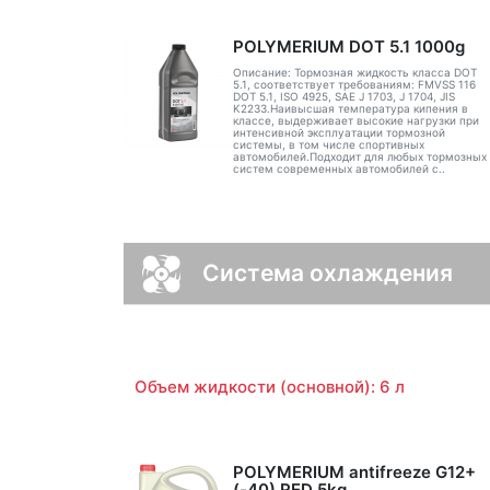
POLYMERIUM DOT 5.1 1000g
Описание: Тормозная жидкость класса DOT
5.1, соответствует требованиям: FMVSS 116
DOT 5.1, ISO 4925, SAE J 1703, J 1704, JIS
K2233.Наивысшая температура кипения в
классе, выдерживает высокие нагрузки при
интенсивной эксплуатации тормозной
системы, в том числе спортивных
автомобилей.Подходит для любых тормозных
систем современных автомобилей с..
Система охлаждения
Объем жидкости (основной): 6 л
POLYMERIUM antifreeze G12+
(-40) RED 5kg