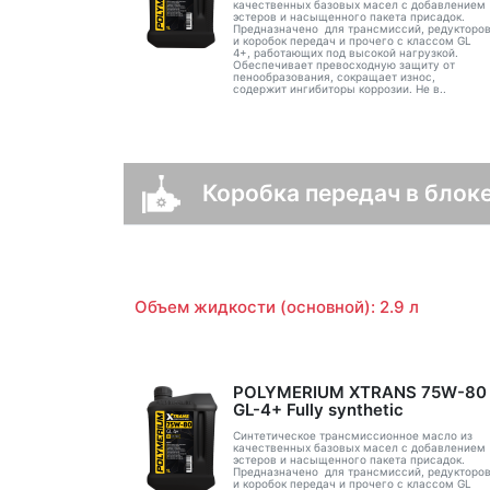
качественных базовых масел с добавлением
эстеров и насыщенного пакета присадок.
Предназначено для трансмиссий, редукторо
и коробок передач и прочего с классом GL
4+, работающих под высокой нагрузкой.
Обеспечивает превосходную защиту от
пенообразования, сокращает износ,
содержит ингибиторы коррозии. Не в..
Коробка передач в блоке
Объем жидкости (основной): 2.9 л
POLYMERIUM XTRANS 75W-80
GL-4+ Fully synthetic
Синтетическое трансмиссионное масло из
качественных базовых масел с добавлением
эстеров и насыщенного пакета присадок.
Предназначено для трансмиссий, редукторо
и коробок передач и прочего с классом GL