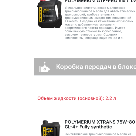
POLYMERIUM ATF-PRO multi L
Уникальное синтетическое маловязкое
трансмиссионное масло для автоматических
трансмиссий, требовательных к
трансмиссионным жидкостям пониженной
вязкости. Создано из качественных базовых
масел с добавлением эстеров и
современного пакета присадок. Имеет
повышенную стойкость к окислению,
высоким температурам. Содержит
компоненты, сокращающие износ и п..
Коробка передач в блок
Объем жидкости (основной): 2.2 л
POLYMERIUM XTRANS 75W-80
GL-4+ Fully synthetic
Синтетическое трансмиссионное масло из