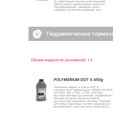
4+, работающих под высокой нагрузкой.
Обеспечивает превосходную защиту от
пенообразования, сокращает износ,
содержит ингибиторы коррозии. Не в..
Гидравлические тормоз
Объем жидкости (основной): 1 л
POLYMERIUM DOT 4 450g
Тормозная жидкость класса DOT 4,
соответствует требованиям: FMVSS 116 DOT4,
ISO 4925, SAE J 1703, J 1704, JIS K2233.
Высокая температура кипения, выдерживает
высокие нагрузки при интенсивной
эксплуатации тормозной системы. Подходит
для любых тормозных систем современных
автомобилей с классом dot4 и ниже (dot3)...