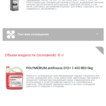
требованиям: FMVSS 116 DOT 5.1, ISO 4925, SAE J 1703, J 1704, JIS
K2233.Наивысшая температура кипения в классе, выдерживает высокие
нагрузки при интенсивной эксплуатации тормозной системы, в том
числе спортивных автомобилей.Подходит для любых тормозных систем
современных автомобилей с..
Система охлаждения
Объем жидкости (основной): 6 л
POLYMERIUM antifreeze G12+ (-40) RED 5kg
Жидкость охлаждающая низкозамерзающая создана специально для
систем охлаждения всех типов двигателей, работающих при низкой и
умеренной температуре окружающей среды. Предназначена для
использования в качестве рабочей жидкости в теплообменных
агрегатах. Обеспечивает надежную защиту системы охлаждения
двигателя от коррозии и отложений, ..