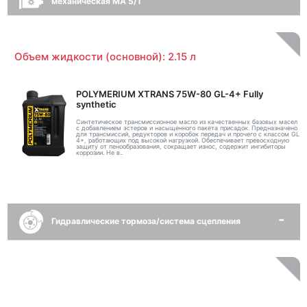
механическая MA 5/1
Объем жидкости (основной): 2.15 л
POLYMERIUM XTRANS 75W-80 GL-4+ Fully
synthetic
Синтетическое трансмиссионное масло из качественных базовых масел
с добавлением эстеров и насыщенного пакета присадок. Предназначено
для трансмиссий, редукторов и коробок передач и прочего с классом GL
4+, работающих под высокой нагрузкой. Обеспечивает превосходную
защиту от пенообразования, сокращает износ, содержит ингибиторы
коррозии. Не в..
Гидравлические тормоза/система сцепления