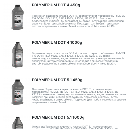
POLYMERIUM DOT 4 450g
Тормозная жидкость класса DOT 4, соответствует требованиям: FMVSS
116 DOT4, ISO 4925, SAE J 1703, J 1704, JIS K2233. Высокая
температура кипения, выдерживает высокие нагрузки при интенсивной
эксплуатации тормозной системы. Подходит для любых тормозных
систем современных автомобилей с классом dot4 и ниже (dot3)...
POLYMERIUM DOT 4 1000g
Тормозная жидкость класса DOT 4, соответствует требованиям: FMVSS
116 DOT4, ISO 4925, SAE J 1703, J 1704, JIS K2233. Высокая
температура кипения, выдерживает высокие нагрузки при интенсивной
эксплуатации тормозной системы.Подходит для любых тормозных
систем современных автомобилей с классом dot4 и ниже (dot3)...
POLYMERIUM DOT 5.1 450g
Описание: Тормозная жидкость класса DOT 5.1, соответствует
требованиям: FMVSS 116 DOT 5.1, ISO 4925, SAE J 1703, J 1704, JIS
K2233.Наивысшая температура кипения в классе, выдерживает высокие
нагрузки при интенсивной эксплуатации тормозной системы, в том
числе спортивных автомобилей. Подходит для любых тормозных систем
современных автомобилей ..
POLYMERIUM DOT 5.1 1000g
Описание: Тормозная жидкость класса DOT 5.1, соответствует