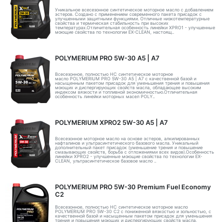
Уникальное всесезонное синтетическое моторное масло с добавлением
эстеров. Создано с применением современного пакета присадок с
улучшенными защитными функциями. Отличные низкотемпературные
свойства и термическая стабильность при высоких
температурах.Отличительная особенность линейки XPRO1 - улучшенные
моющие свойства по технологии EX-CLEAN, настоящ..
POLYMERIUM PRO 5W-30 A5 | А7
Всесезонное, полностью HC синтетическое моторное
масло POLYMERIUM PRO 5W-30 A5 | А7 с качественной базой и
насыщенным пакетом присадок для уменьшения трения и повышения
моющих и диспергирующих свойств масла, обладающее высоким
индексом вязкости и топливной экономичностью.Отличительная
особенность линейки моторных масел POLY..
POLYMERIUM XPRO2 5W-30 А5 | А7
Всесезонное моторное масло на основе эстеров, алкилированных
нафталинов и ультрасинтетического базового масла. Уникальный
дополнительный пакет присадок (уменьшение трения и повышение
смазывающих свойств, борьба с отложениями всех видов).Особенность
линейки XPRO2 - улучшенные моющие свойства по технологии EX-
CLEAN, ультрасинтетическое базовое масло ..
POLYMERIUM PRO 5W-30 Premium Fuel Economy
С2
Всесезонное, полностью HC синтетическое моторное масло
POLYMERIUM PRO 5W-30 C2 с пониженной вязкостью и зольностью, с
качественной базой и насыщенным пакетом присадок для уменьшения
трения и повышения моющих и диспергирующих свойств масла,