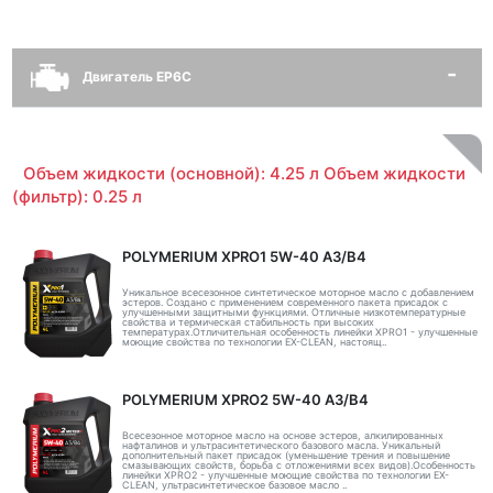
Двигатель EP6C
Объем жидкости (основной): 4.25 л Объем жидкости
(фильтр): 0.25 л
POLYMERIUM XPRO1 5W-40 A3/B4
Уникальное всесезонное синтетическое моторное масло с добавлением
эстеров. Создано с применением современного пакета присадок с
улучшенными защитными функциями. Отличные низкотемпературные
свойства и термическая стабильность при высоких
температурах.Отличительная особенность линейки XPRO1 - улучшенные
моющие свойства по технологии EX-CLEAN, настоящ..
POLYMERIUM XPRO2 5W-40 A3/B4
Всесезонное моторное масло на основе эстеров, алкилированных
нафталинов и ультрасинтетического базового масла. Уникальный
дополнительный пакет присадок (уменьшение трения и повышение
смазывающих свойств, борьба с отложениями всех видов).Особенность
линейки XPRO2 - улучшенные моющие свойства по технологии EX-
CLEAN, ультрасинтетическое базовое масло ..