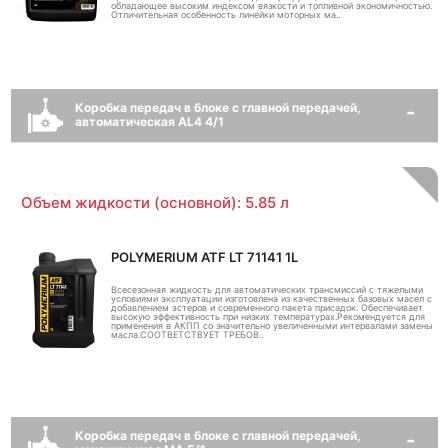
обладающее высоким индексом вязкости и топливной экономичностью.
Отличительная особенность линейки моторных ма..
Коробка передач в блоке с главной передачей,
автоматическая AL4 4/1
Объем жидкости (основной): 5.85 л
POLYMERIUM ATF LT 71141 1L
Всесезонная жидкость для автоматических трансмиссий с тяжелыми
условиями эксплуатации изготовлена из качественных базовых масел с
добавлением эстеров и современного пакета присадок. Обеспечивает
высокую эффективность при низких температурах.Рекомендуется для
применения в АКПП со значительно увеличенными интервалами замены
масла.СООТВЕТСТВУЕТ ТРЕБОВ..
Коробка передач в блоке с главной передачей,