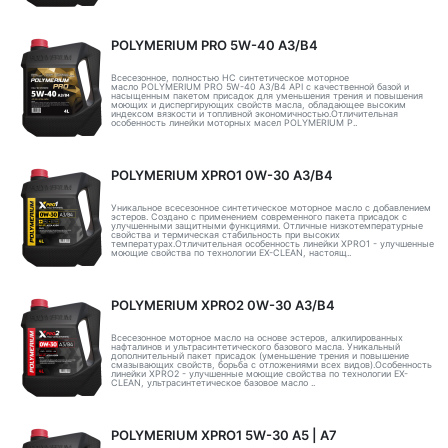
POLYMERIUM PRO 5W-40 A3/B4
Всесезонное, полностью HC синтетическое моторное
масло POLYMERIUM PRO 5W-40 A3/B4 API с качественной базой и
насыщенным пакетом присадок для уменьшения трения и повышения
моющих и диспергирующих свойств масла, обладающее высоким
индексом вязкости и топливной экономичностью.Отличительная
особенность линейки моторных масел POLYMERIUM P..
POLYMERIUM XPRO1 0W-30 A3/B4
Уникальное всесезонное синтетическое моторное масло с добавлением
эстеров. Создано с применением современного пакета присадок с
улучшенными защитными функциями. Отличные низкотемпературные
свойства и термическая стабильность при высоких
температурах.Отличительная особенность линейки XPRO1 - улучшенные
моющие свойства по технологии EX-CLEAN, настоящ..
POLYMERIUM XPRO2 0W-30 A3/B4
Всесезонное моторное масло на основе эстеров, алкилированных
нафталинов и ультрасинтетического базового масла. Уникальный
дополнительный пакет присадок (уменьшение трения и повышение
смазывающих свойств, борьба с отложениями всех видов).Особенность
линейки XPRO2 - улучшенные моющие свойства по технологии EX-
CLEAN, ультрасинтетическое базовое масло ..
POLYMERIUM XPRO1 5W-30 А5 | А7