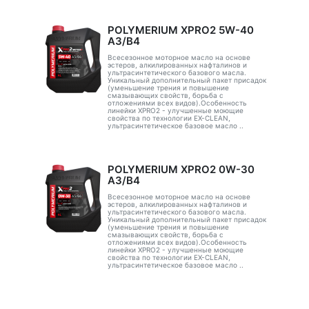
POLYMERIUM XPRO2 5W-40
A3/B4
Всесезонное моторное масло на основе
эстеров, алкилированных нафталинов и
ультрасинтетического базового масла.
Уникальный дополнительный пакет присадок
(уменьшение трения и повышение
смазывающих свойств, борьба с
отложениями всех видов).Особенность
линейки XPRO2 - улучшенные моющие
свойства по технологии EX-CLEAN,
ультрасинтетическое базовое масло ..
POLYMERIUM XPRO2 0W-30
A3/B4
Всесезонное моторное масло на основе
эстеров, алкилированных нафталинов и
ультрасинтетического базового масла.
Уникальный дополнительный пакет присадок
(уменьшение трения и повышение
смазывающих свойств, борьба с
отложениями всех видов).Особенность
линейки XPRO2 - улучшенные моющие
свойства по технологии EX-CLEAN,
ультрасинтетическое базовое масло ..