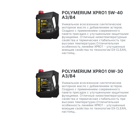
POLYMERIUM XPRO1 5W-40
A3/B4
Уникальное всесезонное синтетическое
моторное масло с добавлением эстеров.
Создано с применением современного
пакета присадок с улучшенными защитными
функциями. Отличные низкотемпературные
свойства и термическая стабильность при
высоких температурах.Отличительная
особенность линейки XPRO1 - улучшенные
моющие свойства по технологии EX-CLEAN,
настоящ..
POLYMERIUM XPRO1 0W-30
A3/B4
Уникальное всесезонное синтетическое
моторное масло с добавлением эстеров.
Создано с применением современного
пакета присадок с улучшенными защитными
функциями. Отличные низкотемпературные
свойства и термическая стабильность при
высоких температурах.Отличительная
особенность линейки XPRO1 - улучшенные
моющие свойства по технологии EX-CLEAN,
настоящ..