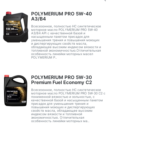
POLYMERIUM PRO 5W-40
A3/B4
Всесезонное, полностью HC синтетическое
моторное масло POLYMERIUM PRO 5W-40
A3/B4 API с качественной базой и
насыщенным пакетом присадок для
уменьшения трения и повышения моющих
и диспергирующих свойств масла,
обладающее высоким индексом вязкости и
топливной экономичностью.Отличительная
особенность линейки моторных масел
POLYMERIUM P..
POLYMERIUM PRO 5W-30
Premium Fuel Economy С2
Всесезонное, полностью HC синтетическое
моторное масло POLYMERIUM PRO 5W-30 C2 с
пониженной вязкостью и зольностью, с
качественной базой и насыщенным пакетом
присадок для уменьшения трения и
повышения моющих и диспергирующих
свойств масла, обладающее высоким
индексом вязкости и топливной
экономичностью. Отличительная
особенность линейки моторных ма..