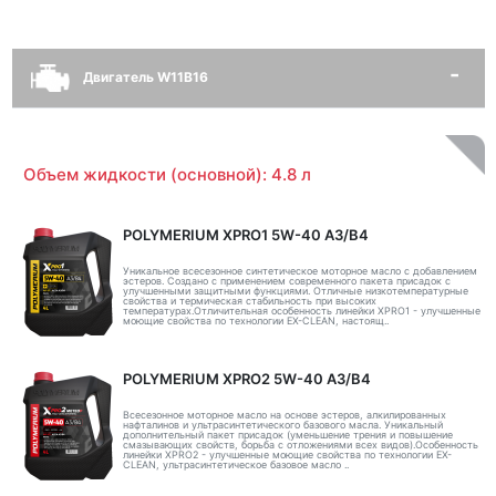
Двигатель W11B16
Объем жидкости (основной): 4.8 л
POLYMERIUM XPRO1 5W-40 A3/B4
Уникальное всесезонное синтетическое моторное масло с добавлением
эстеров. Создано с применением современного пакета присадок с
улучшенными защитными функциями. Отличные низкотемпературные
свойства и термическая стабильность при высоких
температурах.Отличительная особенность линейки XPRO1 - улучшенные
моющие свойства по технологии EX-CLEAN, настоящ..
POLYMERIUM XPRO2 5W-40 A3/B4
Всесезонное моторное масло на основе эстеров, алкилированных
нафталинов и ультрасинтетического базового масла. Уникальный
дополнительный пакет присадок (уменьшение трения и повышение
смазывающих свойств, борьба с отложениями всех видов).Особенность
линейки XPRO2 - улучшенные моющие свойства по технологии EX-
CLEAN, ультрасинтетическое базовое масло ..