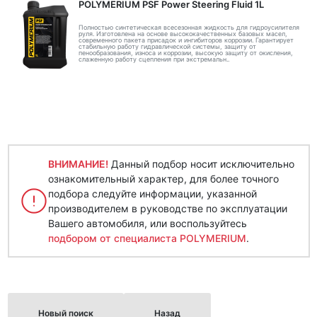
POLYMERIUM PSF Power Steering Fluid 1L
Полностью синтетическая всесезонная жидкость для гидроусилителя
руля. Изготовлена на основе высококачественных базовых масел,
современного пакета присадок и ингибиторов коррозии. Гарантирует
стабильную работу гидравлической системы, защиту от
пенообразования, износа и коррозии, высокую защиту от окисления,
слаженную работу сцепления при экстремальн..
ВНИМАНИЕ!
Данный подбор носит исключительно
ознакомительный характер, для более точного
подбора следуйте информации, указанной
производителем в руководстве по эксплуатации
Вашего автомобиля, или воспользуйтесь
подбором от специалиста POLYMERIUM
.
Новый поиск
Назад