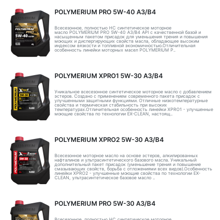
POLYMERIUM PRO 5W-40 A3/B4
Всесезонное, полностью HC синтетическое моторное
масло POLYMERIUM PRO 5W-40 A3/B4 API с качественной базой и
насыщенным пакетом присадок для уменьшения трения и повышения
моющих и диспергирующих свойств масла, обладающее высоким
индексом вязкости и топливной экономичностью.Отличительная
особенность линейки моторных масел POLYMERIUM P..
POLYMERIUM XPRO1 5W-30 A3/B4
Уникальное всесезонное синтетическое моторное масло с добавлением
эстеров. Создано с применением современного пакета присадок с
улучшенными защитными функциями. Отличные низкотемпературные
свойства и термическая стабильность при высоких
температурах.Отличительная особенность линейки XPRO1 - улучшенные
моющие свойства по технологии EX-CLEAN, настоящ..
POLYMERIUM XPRO2 5W-30 A3/B4
Всесезонное моторное масло на основе эстеров, алкилированных
нафталинов и ультрасинтетического базового масла. Уникальный
дополнительный пакет присадок (уменьшение трения и повышение
смазывающих свойств, борьба с отложениями всех видов).Особенность
линейки XPRO2 - улучшенные моющие свойства по технологии EX-
CLEAN, ультрасинтетическое базовое масло ..
POLYMERIUM PRO 5W-30 A3/B4
Всесезонное, полностью HC синтетическое моторное