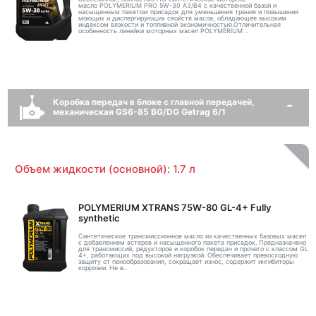
масло POLYMERIUM PRO 5W-30 A3/B4 с качественной базой и
насыщенным пакетом присадок для уменьшения трения и повышения
моющих и диспергирующих свойств масла, обладающее высоким
индексом вязкости и топливной экономичностью.Отличительная
особенность линейки моторных масел POLYMERIUM ..
Коробка передач в блоке с главной передачей,
механическая GS6-85 BG/DG Getrag 6/1
Объем жидкости (основной): 1.7 л
POLYMERIUM XTRANS 75W-80 GL-4+ Fully
synthetic
Синтетическое трансмиссионное масло из качественных базовых масел
с добавлением эстеров и насыщенного пакета присадок. Предназначено
для трансмиссий, редукторов и коробок передач и прочего с классом GL
4+, работающих под высокой нагрузкой. Обеспечивает превосходную
защиту от пенообразования, сокращает износ, содержит ингибиторы
коррозии. Не в..