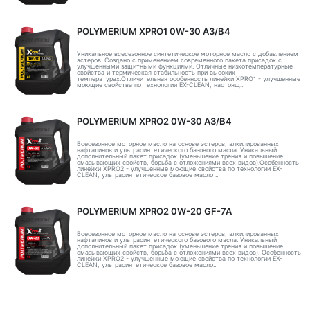
POLYMERIUM XPRO1 0W-30 A3/B4
Уникальное всесезонное синтетическое моторное масло с добавлением
эстеров. Создано с применением современного пакета присадок с
улучшенными защитными функциями. Отличные низкотемпературные
свойства и термическая стабильность при высоких
температурах.Отличительная особенность линейки XPRO1 - улучшенные
моющие свойства по технологии EX-CLEAN, настоящ..
POLYMERIUM XPRO2 0W-30 A3/B4
Всесезонное моторное масло на основе эстеров, алкилированных
нафталинов и ультрасинтетического базового масла. Уникальный
дополнительный пакет присадок (уменьшение трения и повышение
смазывающих свойств, борьба с отложениями всех видов).Особенность
линейки XPRO2 - улучшенные моющие свойства по технологии EX-
CLEAN, ультрасинтетическое базовое масло ..
POLYMERIUM XPRO2 0W-20 GF-7A
Всесезонное моторное масло на основе эстеров, алкилированных
нафталинов и ультрасинтетического базового масла. Уникальный
дополнительный пакет присадок (уменьшение трения и повышение
смазывающих свойств, борьба с отложениями всех видов). Особенность
линейки XPRO2 - улучшенные моющие свойства по технологии EX-
CLEAN, ультрасинтетическое базовое масло..