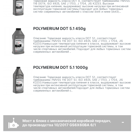
Тормозная жидкость класса DOT 4, соответствует требованиям: FMVSS
116 DOT4, ISO 4925, SAE J 1703, J 1704, JIS K2233. Высокая
температура кипения, выдерживает высокие нагрузки при интенсивной
эксплуатации тормозной системы.Подходит для любых тормозных
систем современных автомобилей с классом dot4 и ниже (dot3)...
POLYMERIUM DOT 5.1 450g
Описание: Тормозная жидкость класса DOT 5.1, соответствует
требованиям: FMVSS 116 DOT 5.1, ISO 4925, SAE J 1703, J 1704, JIS
K2233.Наивысшая температура кипения в классе, выдерживает высокие
нагрузки при интенсивной эксплуатации тормозной системы, в том
числе спортивных автомобилей. Подходит для любых тормозных систем
современных автомобилей ..
POLYMERIUM DOT 5.1 1000g
Описание: Тормозная жидкость класса DOT 5.1, соответствует
требованиям: FMVSS 116 DOT 5.1, ISO 4925, SAE J 1703, J 1704, JIS
K2233.Наивысшая температура кипения в классе, выдерживает высокие
нагрузки при интенсивной эксплуатации тормозной системы, в том
числе спортивных автомобилей.Подходит для любых тормозных систем
современных автомобилей с..
Мост в блоке с механической коробкой передач,
до производства 10/2017 GS6X60BA 6/1