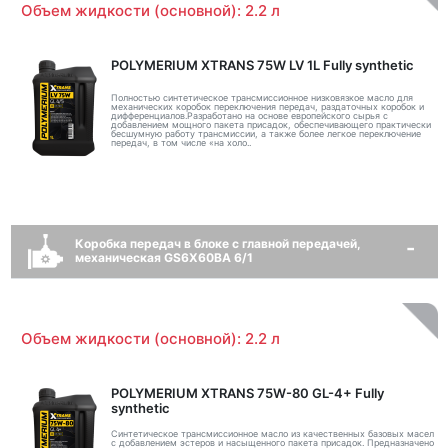
Объем жидкости (основной): 2.2 л
POLYMERIUM XTRANS 75W LV 1L Fully synthetic
Полностью синтетическое трансмиссионное низковязкое масло для
механических коробок переключения передач, раздаточных коробок и
дифференциалов.Разработано на основе европейского сырья с
добавлением мощного пакета присадок, обеспечивающего практически
бесшумную работу трансмиссии, а также более легкое переключение
передач, в том числе «на холо..
Коробка передач в блоке с главной передачей,
механическая GS6X60BA 6/1
Объем жидкости (основной): 2.2 л
POLYMERIUM XTRANS 75W-80 GL-4+ Fully
synthetic
Синтетическое трансмиссионное масло из качественных базовых масел
с добавлением эстеров и насыщенного пакета присадок. Предназначено