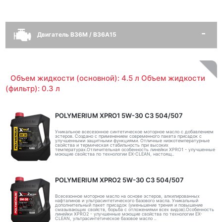
Двигатель B36M / B36A15
Объем жидкости (основной): 4.5 л Объем жидкости
(фильтр): 0.3 л
POLYMERIUM XPRO1 5W-30 C3 504/507
Уникальное всесезонное синтетическое моторное масло с добавлением
эстеров. Создано с применением современного пакета присадок с
улучшенными защитными функциями. Отличные низкотемпературные
свойства и термическая стабильность при высоких
температурах.Отличительная особенность линейки XPRO1 - улучшенные
моющие свойства по технологии EX-CLEAN, настоящ..
POLYMERIUM XPRO2 5W-30 C3 504/507
Всесезонное моторное масло на основе эстеров, алкилированных
нафталинов и ультрасинтетического базового масла. Уникальный
дополнительный пакет присадок (уменьшение трения и повышение
смазывающих свойств, борьба с отложениями всех видов).Особенность
линейки XPRO2 - улучшенные моющие свойства по технологии EX-
CLEAN, ультрасинтетическое базовое масло ..