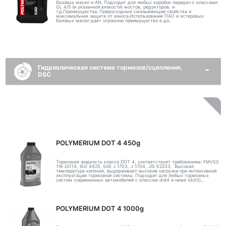
базовых масел и AN. Подходит для любых коробок передач с классами
GL 4/5 (и указанной вязкости) мостов, редукторов, и
т.д.Преимущества: Превосходные смазывающие свойства и
максимальная защита от износа.Использование ПАО и эстеровых
базовых масел дает огромное преимущество в до..
Гидравлическая система тормозов/сцепления,
DSC
POLYMERIUM DOT 4 450g
Тормозная жидкость класса DOT 4, соответствует требованиям: FMVSS
116 DOT4, ISO 4925, SAE J 1703, J 1704, JIS K2233. Высокая
температура кипения, выдерживает высокие нагрузки при интенсивной
эксплуатации тормозной системы. Подходит для любых тормозных
систем современных автомобилей с классом dot4 и ниже (dot3)...
POLYMERIUM DOT 4 1000g