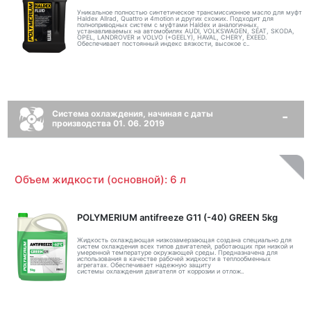
Уникальное полностью синтетическое трансмиссионное масло для муфт
Haldex Allrad, Quattro и 4motion и других схожих. Подходит для
полноприводных систем с муфтами Haldex и аналогичных,
устанавливаемых на автомобилях AUDI, VOLKSWAGEN, SEAT, SKODA,
OPEL, LANDROVER и VOLVO (+GEELY), HAVAL, CHERY, EXEED.
Обеспечивает постоянный индекс вязкости, высокое с..
Система охлаждения, начиная с даты
производства 01. 06. 2019
Объем жидкости (основной): 6 л
POLYMERIUM antifreeze G11 (-40) GREEN 5kg
Жидкость охлаждающая низкозамерзающая создана специально для
систем охлаждения всех типов двигателей, работающих при низкой и
умеренной температуре окружающей среды. Предназначена для
использования в качестве рабочей жидкости в теплообменных
агрегатах. Обеспечивает надежную защиту
системы охлаждения двигателя от коррозии и отлож..