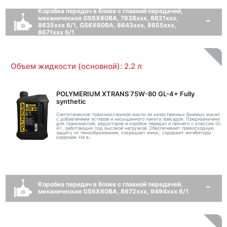
Коробка передач в блоке с главной передачей,
механическая GS6X60BA, 7638xxx, 8621xxx,
8635xxx 6/1, GS6X60BA, 8643xxx, 8655xxx,
8671xxx 6/1
Объем жидкости (основной): 2.2 л
POLYMERIUM XTRANS 75W-80 GL-4+ Fully
synthetic
Синтетическое трансмиссионное масло из качественных базовых масел
с добавлением эстеров и насыщенного пакета присадок. Предназначено
для трансмиссий, редукторов и коробок передач и прочего с классом GL
4+, работающих под высокой нагрузкой. Обеспечивает превосходную
защиту от пенообразования, сокращает износ, содержит ингибиторы
коррозии. Не в..
Коробка передач в блоке с главной передачей,
механическая GS6X60BA, 8672xxx, 9494xxx 6/1