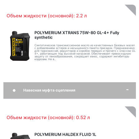
Объем жидкости (основной): 2.2 л
POLYMERIUM XTRANS 75W-80 GL-4+ Fully
synthetic
Синтетическое трансмиссионное масло из качественных базовых масел
с добавлением эстеров и насыщенного пакета присадок. Предназначено
для трансмиссий, редукторов и коробок передач и прочего с классом GL
4+, работающих под высокой нагрузкой. Обеспечивает превосходную
защиту от пенообразования, сокращает износ, содержит ингибиторы
коррозии. Не в..
Навесная муфта сцепления
Объем жидкости (основной): 0.52 л
POLYMERIUM HALDEX FLUID 1L