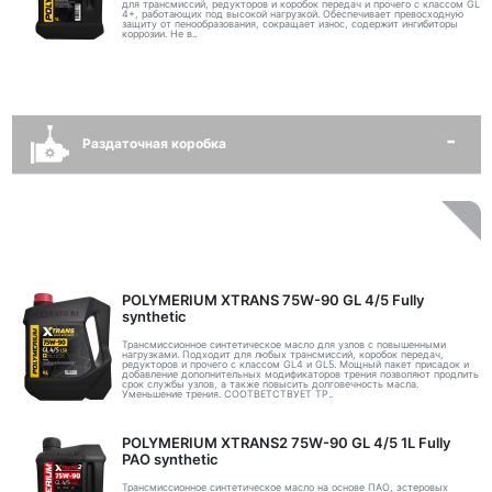
для трансмиссий, редукторов и коробок передач и прочего с классом GL
4+, работающих под высокой нагрузкой. Обеспечивает превосходную
защиту от пенообразования, сокращает износ, содержит ингибиторы
коррозии. Не в..
Раздаточная коробка
POLYMERIUM XTRANS 75W-90 GL 4/5 Fully
synthetic
Трансмиссионное синтетическое масло для узлов с повышенными
нагрузками. Подходит для любых трансмиссий, коробок передач,
редукторов и прочего с классом GL4 и GL5. Мощный пакет присадок и
добавление дополнительных модификаторов трения позволяют продлить
срок службы узлов, а также повысить долговечность масла.
Уменьшение трения. СООТВЕТСТВУЕТ ТР..
POLYMERIUM XTRANS2 75W-90 GL 4/5 1L Fully
PAO synthetic
Трансмиссионное синтетическое масло на основе ПАО, эстеровых