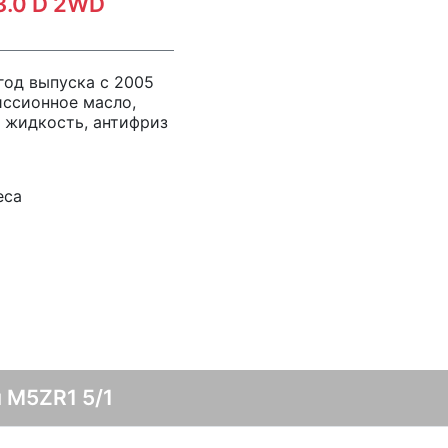
 3.0 D 2WD
, год выпуска с 2005
иссионное масло,
я жидкость, антифриз
еса
 M5ZR1 5/1