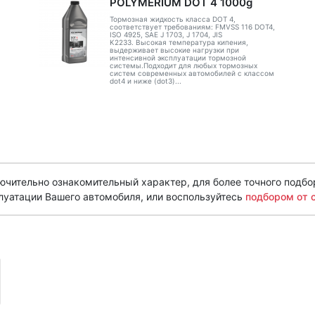
POLYMERIUM DOT 4 1000g
Тормозная жидкость класса DOT 4,
соответствует требованиям: FMVSS 116 DOT4,
ISO 4925, SAE J 1703, J 1704, JIS
K2233. Высокая температура кипения,
выдерживает высокие нагрузки при
интенсивной эксплуатации тормозной
системы.Подходит для любых тормозных
систем современных автомобилей с классом
dot4 и ниже (dot3)...
чительно ознакомительный характер, для более точного подбо
луатации Вашего автомобиля, или воспользуйтесь
подбором от 