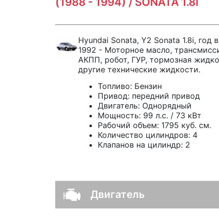
(1988 - 1994) / SONATA 1.8I
Hyundai Sonata, Y2 Sonata 1.8i, год 
1992 - Моторное масло, трансмисс
АКПП, робот, ГУР, тормозная жидко
другие технические жидкости.
Топливо:
Бензин
Привод:
передний привод
Двигатель:
Однорядный
Мощность:
99 л.с. / 73 кВт
Рабочий объем:
1795 куб. см.
Количество цилиндров:
4
Клапанов на цилиндр:
2
Двигатель