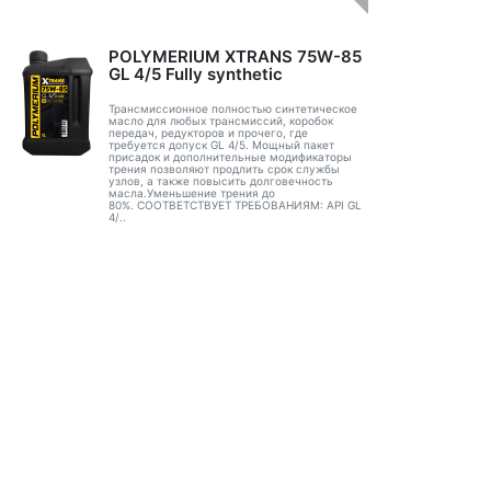
POLYMERIUM XTRANS 75W-85
GL 4/5 Fully synthetic
Трансмиссионное полностью синтетическое
масло для любых трансмиссий, коробок
передач, редукторов и прочего, где
требуется допуск GL 4/5. Мощный пакет
присадок и дополнительные модификаторы
трения позволяют продлить срок службы
узлов, а также повысить долговечность
масла.Уменьшение трения до
80%. СООТВЕТСТВУЕТ ТРЕБОВАНИЯМ: API GL
4/..