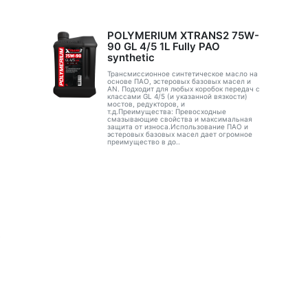
POLYMERIUM XTRANS2 75W-
90 GL 4/5 1L Fully PAO
synthetic
Трансмиссионное синтетическое масло на
основе ПАО, эстеровых базовых масел и
AN. Подходит для любых коробок передач с
классами GL 4/5 (и указанной вязкости)
мостов, редукторов, и
т.д.Преимущества: Превосходные
смазывающие свойства и максимальная
защита от износа.Использование ПАО и
эстеровых базовых масел дает огромное
преимущество в до..
в