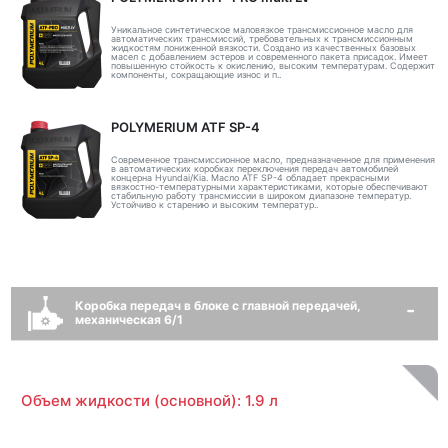
Уникальное синтетическое маловязкое трансмиссионное масло для
автоматических трансмиссий, требовательных к трансмиссионным
жидкостям пониженной вязкости. Создано из качественных базовых
масел с добавлением эстеров и современного пакета присадок. Имеет
повышенную стойкость к окислению, высоким температурам. Содержит
компоненты, сокращающие износ и п..
POLYMERIUM ATF SP-4
Современное трансмиссионное масло, предназначенное для применения
в автоматических коробках переключения передач автомобилей
концерна Hyundai/Kia. Масло ATF SP-4 обладает прекрасными
вязкостно-температурными характеристиками, которые обеспечивают
стабильную работу трансмиссии в широком диапазоне температур.
Устойчиво к старению и высоким температур..
Коробка передач в блоке с главной передачей,
механическая 6/1
Объем жидкости (основной): 1.9 л