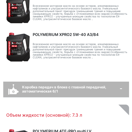
Всесезонное моторное масло на основе эстеров, алкилированных
нафталинов и ультрасинтетического базового масла. Уникальный
дополнительный пакет присадок (уменьшение трения и повышение
смазывающих свойств, борьба с отложениями всех видов).Особенность
линейки XPRO2 - улучшенные моющие свойства по технологии EX-
CLEAN, ультрасинтетическое базовое масло ..
POLYMERIUM XPRO2 5W-40 A3/B4
Всесезонное моторное масло на основе эстеров, алкилированных
нафталинов и ультрасинтетического базового масла. Уникальный
дополнительный пакет присадок (уменьшение трения и повышение
смазывающих свойств, борьба с отложениями всех видов).Особенность
линейки XPRO2 - улучшенные моющие свойства по технологии EX-
CLEAN, ультрасинтетическое базовое масло ..
Коробка передач в блоке с главной передачей,
автоматическая 6/1
Объем жидкости (основной): 7.3 л
POLYMERIUM ATF-PRO multi LV