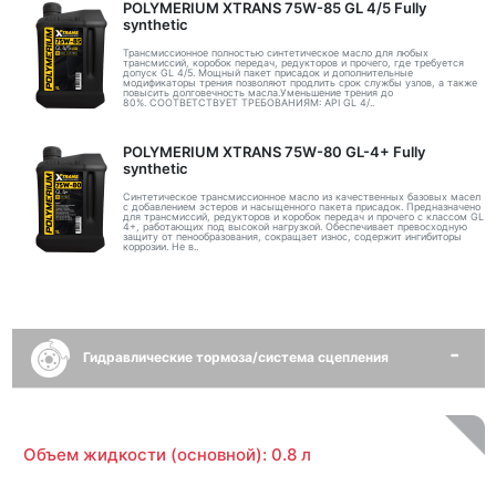
POLYMERIUM XTRANS 75W-85 GL 4/5 Fully
synthetic
Трансмиссионное полностью синтетическое масло для любых
трансмиссий, коробок передач, редукторов и прочего, где требуется
допуск GL 4/5. Мощный пакет присадок и дополнительные
модификаторы трения позволяют продлить срок службы узлов, а также
повысить долговечность масла.Уменьшение трения до
80%. СООТВЕТСТВУЕТ ТРЕБОВАНИЯМ: API GL 4/..
POLYMERIUM XTRANS 75W-80 GL-4+ Fully
synthetic
Синтетическое трансмиссионное масло из качественных базовых масел
с добавлением эстеров и насыщенного пакета присадок. Предназначено
для трансмиссий, редукторов и коробок передач и прочего с классом GL
4+, работающих под высокой нагрузкой. Обеспечивает превосходную
защиту от пенообразования, сокращает износ, содержит ингибиторы
коррозии. Не в..
Гидравлические тормоза/система сцепления
Объем жидкости (основной): 0.8 л