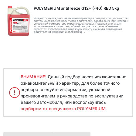
POLYMERIUM antifreeze G12+ (-40) RED 5kg
Жидкость охлаждающая низкозамерзающая создана специально для
систем охлаждения всех типов двигателей, работающих при низкой и
умеренной температуре окружающей среды. Предназначена для
использования в качестве рабочей жидкости в теплообменных
агрегатах. Обеспечивает надежную защиту системы охлаждения
двигателя от коррозии и отложений, ..
ВНИМАНИЕ!
Данный подбор носит исключительно
ознакомительный характер, для более точного
подбора следуйте информации, указанной
производителем в руководстве по эксплуатации
Вашего автомобиля, или воспользуйтесь
подбором от специалиста POLYMERIUM
.