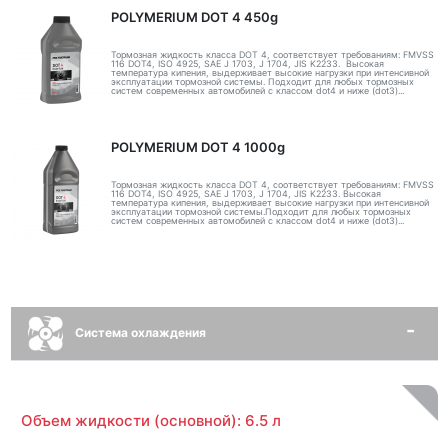
POLYMERIUM DOT 4 450g
Тормозная жидкость класса DOT 4, соответствует требованиям: FMVSS
116 DOT4, ISO 4925, SAE J 1703, J 1704, JIS K2233. Высокая
температура кипения, выдерживает высокие нагрузки при интенсивной
эксплуатации тормозной системы. Подходит для любых тормозных
систем современных автомобилей с классом dot4 и ниже (dot3)...
POLYMERIUM DOT 4 1000g
Тормозная жидкость класса DOT 4, соответствует требованиям: FMVSS
116 DOT4, ISO 4925, SAE J 1703, J 1704, JIS K2233. Высокая
температура кипения, выдерживает высокие нагрузки при интенсивной
эксплуатации тормозной системы.Подходит для любых тормозных
систем современных автомобилей с классом dot4 и ниже (dot3)...
Система охлаждения
Объем жидкости (основной): 6.5 л