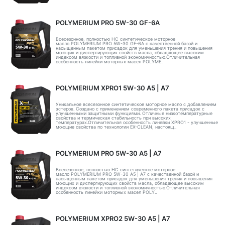
POLYMERIUM PRO 5W-30 GF-6A
Всесезонное, полностью HC синтетическое моторное
масло POLYMERIUM PRO 5W-30 GF-6A с качественной базой и
насыщенным пакетом присадок для уменьшения трения и повышения
моющих и диспергирующих свойств масла, обладающее высоким
индексом вязкости и топливной экономичностью.Отличительная
особенность линейки моторных масел POLYME..
POLYMERIUM XPRO1 5W-30 А5 | А7
Уникальное всесезонное синтетическое моторное масло с добавлением
эстеров. Создано с применением современного пакета присадок с
улучшенными защитными функциями. Отличные низкотемпературные
свойства и термическая стабильность при высоких
температурах.Отличительная особенность линейки XPRO1 - улучшенные
моющие свойства по технологии EX-CLEAN, настоящ..
POLYMERIUM PRO 5W-30 A5 | А7
Всесезонное, полностью HC синтетическое моторное
масло POLYMERIUM PRO 5W-30 A5 | А7 с качественной базой и
насыщенным пакетом присадок для уменьшения трения и повышения
моющих и диспергирующих свойств масла, обладающее высоким
индексом вязкости и топливной экономичностью.Отличительная
особенность линейки моторных масел POLY..
POLYMERIUM XPRO2 5W-30 А5 | А7