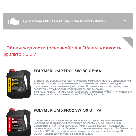
Двигатель G4FG OEM: Hyundai WG1212BW00
Объем жидкости (основной): 4 л Объем жидкости
(фильтр): 0.3 л
POLYMERIUM XPRO1 5W-30 GF-6A
Уникальное всесезонное синтетическое моторное масло с добавлением
эстеров. Создано с применением современного пакета присадок с
улучшенными защитными функциями. Отличные низкотемпературные
свойства и термическая стабильность при высоких
температурах.Отличительная особенность линейки XPRO1 - улучшенные
моющие свойства по технологии EX-CLEAN, настоящ..
POLYMERIUM XPRO2 5W-30 GF-7A
Всесезонное моторное масло на основе эстеров, алкилированных
нафталинов и ультрасинтетического базового масла. Уникальный
дополнительный пакет присадок (уменьшение трения и повышение
смазывающих свойств, борьба с отложениями всех видов). Особенность
линейки XPRO2 - улучшенные моющие свойства по технологии EX-
CLEAN, ультрасинтетическое базовое масл..