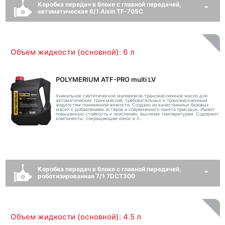
Коробка передач в блоке с главной передачей,
автоматическая 6/1 Aisin TF-70SC
Объем жидкости (основной): 6 л
POLYMERIUM ATF-PRO multi LV
Уникальное синтетическое маловязкое трансмиссионное масло для
автоматических трансмиссий, требовательных к трансмиссионным
жидкостям пониженной вязкости. Создано из качественных базовых
масел с добавлением эстеров и современного пакета присадок. Имеет
повышенную стойкость к окислению, высоким температурам. Содержит
компоненты, сокращающие износ и п..
Коробка передач в блоке с главной передачей,
роботизированная 7/1 7DCT300
Объем жидкости (основной): 4.5 л