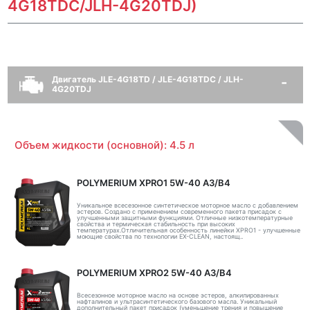
4G18TDC/JLH-4G20TDJ)
Двигатель JLE-4G18TD / JLE-4G18TDC / JLH-
4G20TDJ
Объем жидкости (основной): 4.5 л
POLYMERIUM XPRO1 5W-40 A3/B4
Уникальное всесезонное синтетическое моторное масло с добавлением
эстеров. Создано с применением современного пакета присадок с
улучшенными защитными функциями. Отличные низкотемпературные
свойства и термическая стабильность при высоких
температурах.Отличительная особенность линейки XPRO1 - улучшенные
моющие свойства по технологии EX-CLEAN, настоящ..
POLYMERIUM XPRO2 5W-40 A3/B4
Всесезонное моторное масло на основе эстеров, алкилированных
нафталинов и ультрасинтетического базового масла. Уникальный
дополнительный пакет присадок (уменьшение трения и повышение