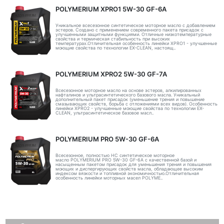
POLYMERIUM XPRO1 5W-30 GF-6A
Уникальное всесезонное синтетическое моторное масло с добавлением
эстеров. Создано с применением современного пакета присадок с
улучшенными защитными функциями. Отличные низкотемпературные
свойства и термическая стабильность при высоких
температурах.Отличительная особенность линейки XPRO1 - улучшенные
моющие свойства по технологии EX-CLEAN, настоящ..
POLYMERIUM XPRO2 5W-30 GF-7A
Всесезонное моторное масло на основе эстеров, алкилированных
нафталинов и ультрасинтетического базового масла. Уникальный
дополнительный пакет присадок (уменьшение трения и повышение
смазывающих свойств, борьба с отложениями всех видов). Особенность
линейки XPRO2 - улучшенные моющие свойства по технологии EX-
CLEAN, ультрасинтетическое базовое масл..
POLYMERIUM PRO 5W-30 GF-6A
Всесезонное, полностью HC синтетическое моторное
масло POLYMERIUM PRO 5W-30 GF-6A с качественной базой и
насыщенным пакетом присадок для уменьшения трения и повышения
моющих и диспергирующих свойств масла, обладающее высоким
индексом вязкости и топливной экономичностью.Отличительная
особенность линейки моторных масел POLYME..