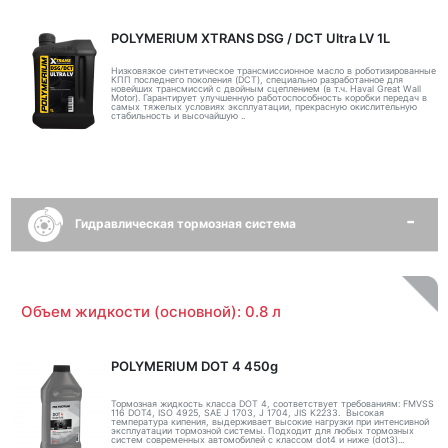
POLYMERIUM XTRANS DSG / DCT Ultra LV 1L
Низковязкое синтетическое трансмиссионное масло в роботизированные
КПП последнего поколения (DCT), специально разработанное для
новейших трансмиссий с двойным сцеплением (в т.ч. Haval Great Wall
Motor). Гарантирует улучшенную работоспособность коробки передач в
самых тяжелых условиях эксплуатации, прекрасную окислительную
стабильность и высочайшую ..
Гидравлическая тормозная система
Объем жидкости (основной): 0.8 л
POLYMERIUM DOT 4 450g
Тормозная жидкость класса DOT 4, соответствует требованиям: FMVSS
116 DOT4, ISO 4925, SAE J 1703, J 1704, JIS K2233. Высокая
температура кипения, выдерживает высокие нагрузки при интенсивной
эксплуатации тормозной системы. Подходит для любых тормозных
систем современных автомобилей с классом dot4 и ниже (dot3)...