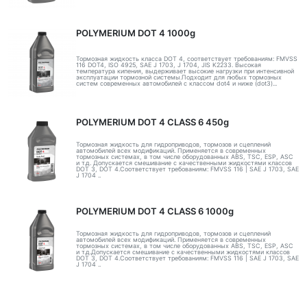
POLYMERIUM DOT 4 1000g
Тормозная жидкость класса DOT 4, соответствует требованиям: FMVSS
116 DOT4, ISO 4925, SAE J 1703, J 1704, JIS K2233. Высокая
температура кипения, выдерживает высокие нагрузки при интенсивной
эксплуатации тормозной системы.Подходит для любых тормозных
систем современных автомобилей с классом dot4 и ниже (dot3)...
POLYMERIUM DOT 4 CLASS 6 450g
Тормозная жидкость для гидроприводов, тормозов и сцеплений
автомобилей всех модификаций. Применяется в современных
тормозных системах, в том числе оборудованных ABS, TSC, ESP, ASC
и т.д. Допускается смешивание с качественными жидкостями классов
DOT 3, DOT 4.Соответствует требованиям: FMVSS 116 | SAE J 1703, SAE
J 1704 ..
POLYMERIUM DOT 4 CLASS 6 1000g
Тормозная жидкость для гидроприводов, тормозов и сцеплений
автомобилей всех модификаций. Применяется в современных
тормозных системах, в том числе оборудованных ABS, TSC, ESP, ASC
и т.д.Допускается смешивание с качественными жидкостями классов
DOT 3, DOT 4.Соответствует требованиям: FMVSS 116 | SAE J 1703, SAE
J 1704 ..