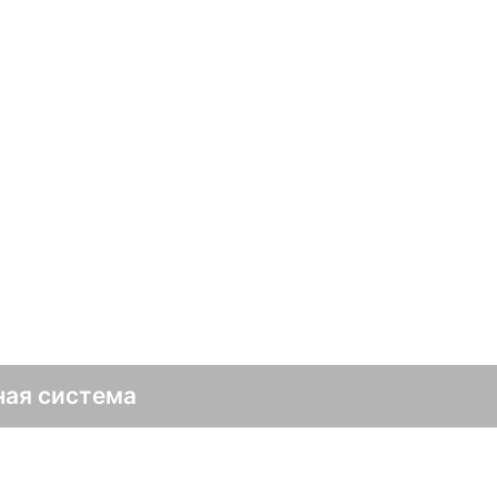
с
ная система