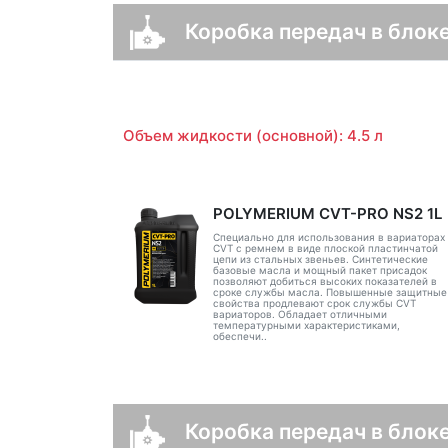
Коробка передач в блоке
Объем жидкости (основной): 4.5 л
POLYMERIUM CVT-PRO NS2 1L
Специально для использования в вариаторах
CVT с ремнем в виде плоской пластинчатой
цепи из стальных звеньев. Синтетические
базовые масла и мощный пакет присадок
позволяют добиться высоких показателей в
сроке службы масла. Повышенные защитные
свойства продлевают срок службы CVT
вариаторов. Обладает отличными
температурными характеристиками,
обеспечи..
Коробка передач в блоке