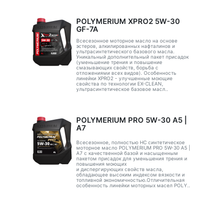
POLYMERIUM XPRO2 5W-30
GF-7A
Всесезонное моторное масло на основе
эстеров, алкилированных нафталинов и
ультрасинтетического базового масла.
Уникальный дополнительный пакет присадок
(уменьшение трения и повышение
смазывающих свойств, борьба с
отложениями всех видов). Особенность
линейки XPRO2 - улучшенные моющие
свойства по технологии EX-CLEAN,
ультрасинтетическое базовое масл..
POLYMERIUM PRO 5W-30 A5 |
А7
Всесезонное, полностью HC синтетическое
моторное масло POLYMERIUM PRO 5W-30 A5 |
А7 с качественной базой и насыщенным
пакетом присадок для уменьшения трения и
повышения моющих
и диспергирующих свойств масла,
обладающее высоким индексом вязкости и
топливной экономичностью.Отличительная
особенность линейки моторных масел POLY..