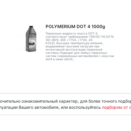
POLYMERIUM DOT 4 1000g
Тормозная жидкость класса DOT 4,
соответствует требованиям: FMVSS 116 DOT4,
ISO 4925, SAE J 1703, J 1704, JIS
K2233. Высокая температура кипения,
выдерживает высокие нагрузки при
интенсивной эксплуатации тормозной
системы.Подходит для любых тормозных
систем современных автомобилей с классом
dot4 и ниже (dot3)...
чительно ознакомительный характер, для более точного подбо
луатации Вашего автомобиля, или воспользуйтесь
подбором от 