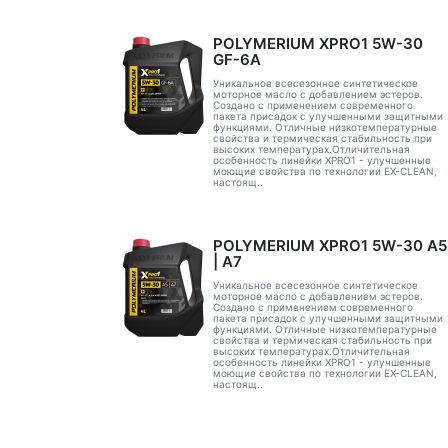
POLYMERIUM XPRO1 5W-30
GF-6A
Уникальное всесезонное синтетическое
моторное масло с добавлением эстеров.
Создано с применением современного
пакета присадок с улучшенными защитными
функциями. Отличные низкотемпературные
свойства и термическая стабильность при
высоких температурах.Отличительная
особенность линейки XPRO1 - улучшенные
моющие свойства по технологии EX-CLEAN,
настоящ..
POLYMERIUM XPRO1 5W-30 А5
| А7
Уникальное всесезонное синтетическое
моторное масло с добавлением эстеров.
Создано с применением современного
пакета присадок с улучшенными защитными
функциями. Отличные низкотемпературные
свойства и термическая стабильность при
высоких температурах.Отличительная
особенность линейки XPRO1 - улучшенные
моющие свойства по технологии EX-CLEAN,
настоящ..