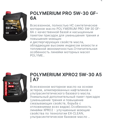
POLYMERIUM PRO 5W-30 GF-
6A
Всесезонное, полностью HC синтетическое
моторное масло POLYMERIUM PRO 5W-30 GF-
6A с качественной базой и насыщенным
пакетом присадок для уменьшения трения и
повышения моющих
и диспергирующих свойств масла,
обладающее высоким индексом вязкости и
топливной экономичностью.Отличительная
особенность линейки моторных масел
POLYME..
POLYMERIUM XPRO2 5W-30 А5
| А7
Всесезонное моторное масло на основе
эстеров, алкилированных нафталинов и
ультрасинтетического базового масла.
Уникальный дополнительный пакет присадок
(уменьшение трения и повышение
смазывающих свойств, борьба с
отложениями всех видов).Особенность
линейки XPRO2 - улучшенные моющие
свойства по технологии EX-CLEAN,
ультрасинтетическое базовое масло ..