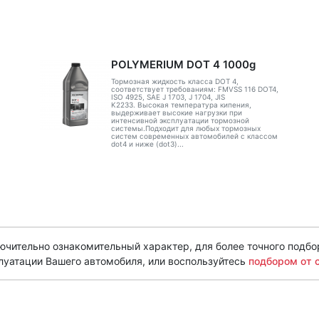
POLYMERIUM DOT 4 1000g
Тормозная жидкость класса DOT 4,
соответствует требованиям: FMVSS 116 DOT4,
ISO 4925, SAE J 1703, J 1704, JIS
K2233. Высокая температура кипения,
выдерживает высокие нагрузки при
интенсивной эксплуатации тормозной
системы.Подходит для любых тормозных
систем современных автомобилей с классом
dot4 и ниже (dot3)...
чительно ознакомительный характер, для более точного подбо
луатации Вашего автомобиля, или воспользуйтесь
подбором от 