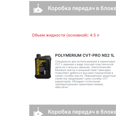
Коробка передач в блоке
Объем жидкости (основной): 4.5 л
POLYMERIUM CVT-PRO NS2 1L
Специально для использования в вариаторах
CVT с ремнем в виде плоской пластинчатой
цепи из стальных звеньев. Синтетические
базовые масла и мощный пакет присадок
позволяют добиться высоких показателей в
сроке службы масла. Повышенные защитные
свойства продлевают срок службы CVT
вариаторов. Обладает отличными
температурными характеристиками,
обеспечи..
Коробка передач в блоке