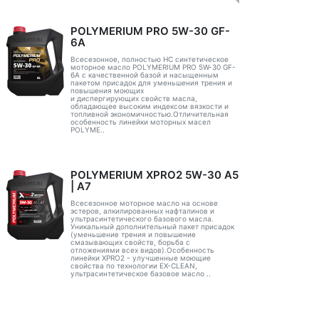
POLYMERIUM PRO 5W-30 GF-
6A
Всесезонное, полностью HC синтетическое
моторное масло POLYMERIUM PRO 5W-30 GF-
6A с качественной базой и насыщенным
пакетом присадок для уменьшения трения и
повышения моющих
и диспергирующих свойств масла,
обладающее высоким индексом вязкости и
топливной экономичностью.Отличительная
особенность линейки моторных масел
POLYME..
POLYMERIUM XPRO2 5W-30 А5
| А7
Всесезонное моторное масло на основе
эстеров, алкилированных нафталинов и
ультрасинтетического базового масла.
Уникальный дополнительный пакет присадок
(уменьшение трения и повышение
смазывающих свойств, борьба с
отложениями всех видов).Особенность
линейки XPRO2 - улучшенные моющие
свойства по технологии EX-CLEAN,
ультрасинтетическое базовое масло ..