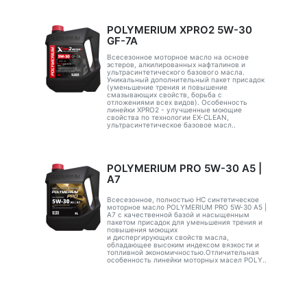
POLYMERIUM XPRO2 5W-30
GF-7A
Всесезонное моторное масло на основе
эстеров, алкилированных нафталинов и
ультрасинтетического базового масла.
Уникальный дополнительный пакет присадок
(уменьшение трения и повышение
смазывающих свойств, борьба с
отложениями всех видов). Особенность
линейки XPRO2 - улучшенные моющие
свойства по технологии EX-CLEAN,
ультрасинтетическое базовое масл..
POLYMERIUM PRO 5W-30 A5 |
А7
Всесезонное, полностью HC синтетическое
моторное масло POLYMERIUM PRO 5W-30 A5 |
А7 с качественной базой и насыщенным
пакетом присадок для уменьшения трения и
повышения моющих
и диспергирующих свойств масла,
обладающее высоким индексом вязкости и
топливной экономичностью.Отличительная
особенность линейки моторных масел POLY..