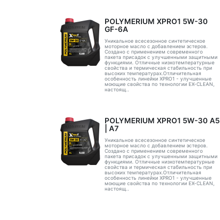
POLYMERIUM XPRO1 5W-30
GF-6A
Уникальное всесезонное синтетическое
моторное масло с добавлением эстеров.
Создано с применением современного
пакета присадок с улучшенными защитными
функциями. Отличные низкотемпературные
свойства и термическая стабильность при
высоких температурах.Отличительная
особенность линейки XPRO1 - улучшенные
моющие свойства по технологии EX-CLEAN,
настоящ..
POLYMERIUM XPRO1 5W-30 А5
| А7
Уникальное всесезонное синтетическое
моторное масло с добавлением эстеров.
Создано с применением современного
пакета присадок с улучшенными защитными
функциями. Отличные низкотемпературные
свойства и термическая стабильность при
высоких температурах.Отличительная
особенность линейки XPRO1 - улучшенные
моющие свойства по технологии EX-CLEAN,
настоящ..