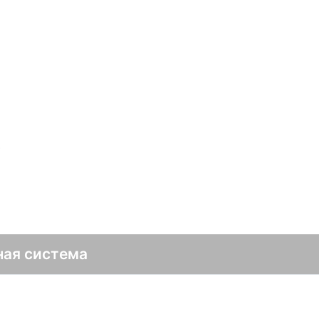
с
ная система