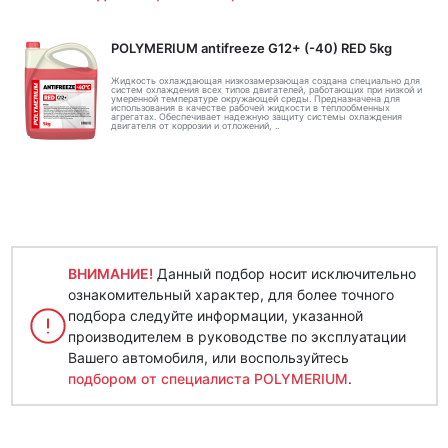
POLYMERIUM antifreeze G12+ (-40) RED 5kg
Жидкость охлаждающая низкозамерзающая создана специально для
систем охлаждения всех типов двигателей, работающих при низкой и
умеренной температуре окружающей среды. Предназначена для
использования в качестве рабочей жидкости в теплообменных
агрегатах. Обеспечивает надежную защиту системы охлаждения
двигателя от коррозии и отложений, ..
ВНИМАНИЕ!
Данный подбор носит исключительно
ознакомительный характер, для более точного
подбора следуйте информации, указанной
производителем в руководстве по эксплуатации
Вашего автомобиля, или воспользуйтесь
подбором от специалиста POLYMERIUM
.