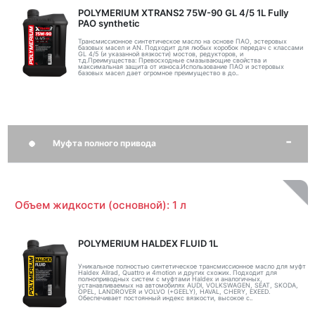
POLYMERIUM XTRANS2 75W-90 GL 4/5 1L Fully
PAO synthetic
Трансмиссионное синтетическое масло на основе ПАО, эстеровых
базовых масел и AN. Подходит для любых коробок передач с классами
GL 4/5 (и указанной вязкости) мостов, редукторов, и
т.д.Преимущества: Превосходные смазывающие свойства и
максимальная защита от износа.Использование ПАО и эстеровых
базовых масел дает огромное преимущество в до..
Муфта полного привода
Объем жидкости (основной): 1 л
POLYMERIUM HALDEX FLUID 1L
Уникальное полностью синтетическое трансмиссионное масло для муфт
Haldex Allrad, Quattro и 4motion и других схожих. Подходит для
полноприводных систем с муфтами Haldex и аналогичных,
устанавливаемых на автомобилях AUDI, VOLKSWAGEN, SEAT, SKODA,
OPEL, LANDROVER и VOLVO (+GEELY), HAVAL, CHERY, EXEED.
Обеспечивает постоянный индекс вязкости, высокое с..