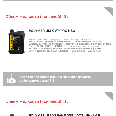
Объем жидкости (основной): 6 л
POLYMERIUM CVT-PRO NS3
Уникальное синтетическое трансмиссионное масло из
высококачественных базовых масел с добавлением эстеров и
уникального пакета присадок. Разработано специально для вариаторов
CVT- JATCO JF016E и JF017E. Входящие в состав антипенные,
антикоррозионные и антиокислительные компоненты улучшают
эксплуатационные характеристики и увеличивают срок служб..
Коробка передач в блоке с главной передачей,
роботизированная 7/1
Объем жидкости (основной): 6 л
POLYMERIUM XTRANS DSG / DCT Ultra LV 1L