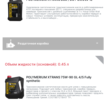
Низковязкое синтетическое трансмиссионное масло в роботизированные
КПП последнего поколения (DCT), специально разработанное для
новейших трансмиссий с двойным сцеплением (в т.ч. Haval Great Wall
Motor). Гарантирует улучшенную работоспособность коробки передач в
самых тяжелых условиях эксплуатации, прекрасную окислительную
стабильность и высочайшую ..
Раздаточная коробка
Объем жидкости (основной): 0.45 л
POLYMERIUM XTRANS 75W-90 GL 4/5 Fully
synthetic
Трансмиссионное синтетическое масло для узлов с повышенными
нагрузками. Подходит для любых трансмиссий, коробок передач,
редукторов и прочего с классом GL4 и GL5. Мощный пакет присадок и
добавление дополнительных модификаторов трения позволяют продлить
срок службы узлов, а также повысить долговечность масла.
Уменьшение трения. СООТВЕТСТВУЕТ ТР..