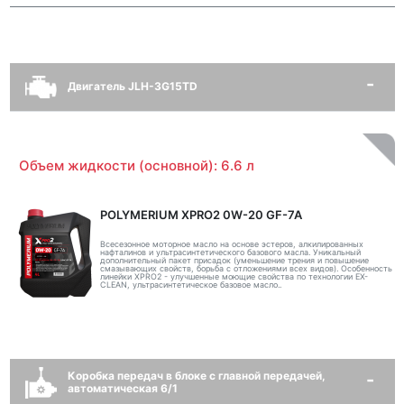
Двигатель JLH-3G15TD
Объем жидкости (основной): 6.6 л
POLYMERIUM XPRO2 0W-20 GF-7A
Всесезонное моторное масло на основе эстеров, алкилированных
нафталинов и ультрасинтетического базового масла. Уникальный
дополнительный пакет присадок (уменьшение трения и повышение
смазывающих свойств, борьба с отложениями всех видов). Особенность
линейки XPRO2 - улучшенные моющие свойства по технологии EX-
CLEAN, ультрасинтетическое базовое масло..
Коробка передач в блоке с главной передачей,
автоматическая 6/1