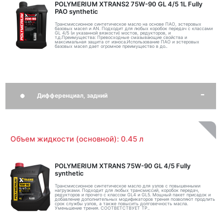
POLYMERIUM XTRANS2 75W-90 GL 4/5 1L Fully
PAO synthetic
Трансмиссионное синтетическое масло на основе ПАО, эстеровых
базовых масел и AN. Подходит для любых коробок передач с классами
GL 4/5 (и указанной вязкости) мостов, редукторов, и
т.д.Преимущества: Превосходные смазывающие свойства и
максимальная защита от износа.Использование ПАО и эстеровых
базовых масел дает огромное преимущество в до..
Дифференциал, задний
Объем жидкости (основной): 0.45 л
POLYMERIUM XTRANS 75W-90 GL 4/5 Fully
synthetic
Трансмиссионное синтетическое масло для узлов с повышенными
нагрузками. Подходит для любых трансмиссий, коробок передач,
редукторов и прочего с классом GL4 и GL5. Мощный пакет присадок и
добавление дополнительных модификаторов трения позволяют продлить
срок службы узлов, а также повысить долговечность масла.
Уменьшение трения. СООТВЕТСТВУЕТ ТР..