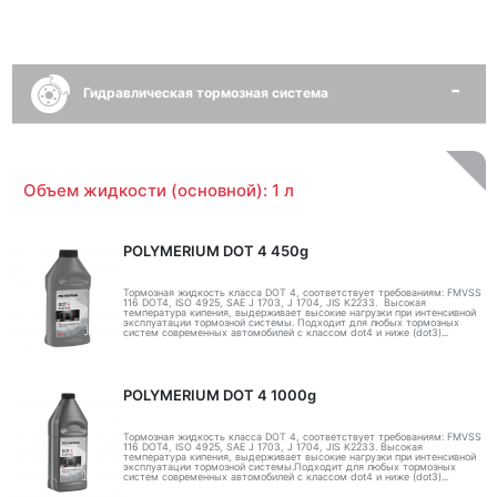
Гидравлическая тормозная система
Объем жидкости (основной): 1 л
POLYMERIUM DOT 4 450g
Тормозная жидкость класса DOT 4, соответствует требованиям: FMVSS
116 DOT4, ISO 4925, SAE J 1703, J 1704, JIS K2233. Высокая
температура кипения, выдерживает высокие нагрузки при интенсивной
эксплуатации тормозной системы. Подходит для любых тормозных
систем современных автомобилей с классом dot4 и ниже (dot3)...
POLYMERIUM DOT 4 1000g
Тормозная жидкость класса DOT 4, соответствует требованиям: FMVSS
116 DOT4, ISO 4925, SAE J 1703, J 1704, JIS K2233. Высокая
температура кипения, выдерживает высокие нагрузки при интенсивной
эксплуатации тормозной системы.Подходит для любых тормозных
систем современных автомобилей с классом dot4 и ниже (dot3)...