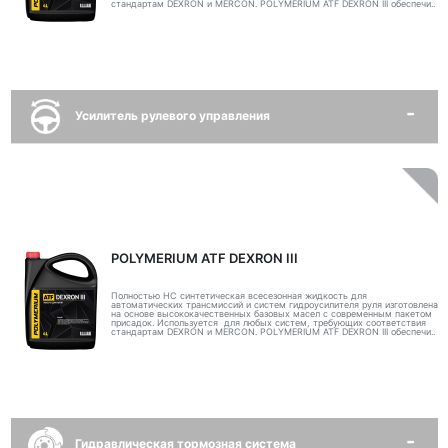
стандартам DEXRON и MERCON. POLYMERIUM ATF DEXRON III обеспечи..
Усилитель рулевого управления
POLYMERIUM ATF DEXRON III
Полностью НС синтетическая всесезонная жидкость для
автоматических трансмиссий и систем гидроусилителя руля изготовлена
на основе высококачественных базовых масел с современным пакетом
присадок. Используется для любых систем, требующих соответствия
стандартам DEXRON и MERCON. POLYMERIUM ATF DEXRON III обеспечи..
Гидравлическая тормозная система