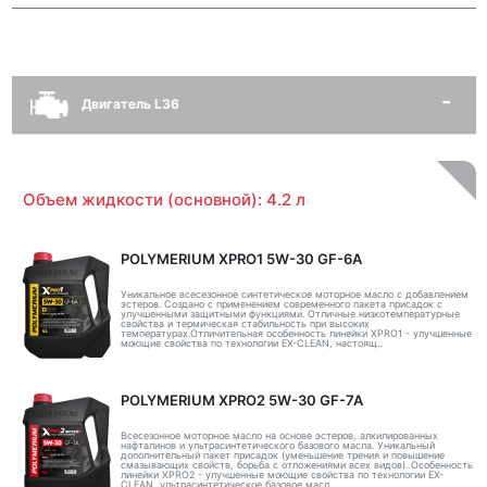
Двигатель L36
Объем жидкости (основной): 4.2 л
POLYMERIUM XPRO1 5W-30 GF-6A
Уникальное всесезонное синтетическое моторное масло с добавлением
эстеров. Создано с применением современного пакета присадок с
улучшенными защитными функциями. Отличные низкотемпературные
свойства и термическая стабильность при высоких
температурах.Отличительная особенность линейки XPRO1 - улучшенные
моющие свойства по технологии EX-CLEAN, настоящ..
POLYMERIUM XPRO2 5W-30 GF-7A
Всесезонное моторное масло на основе эстеров, алкилированных
нафталинов и ультрасинтетического базового масла. Уникальный
дополнительный пакет присадок (уменьшение трения и повышение
смазывающих свойств, борьба с отложениями всех видов). Особенность
линейки XPRO2 - улучшенные моющие свойства по технологии EX-
CLEAN, ультрасинтетическое базовое масл..