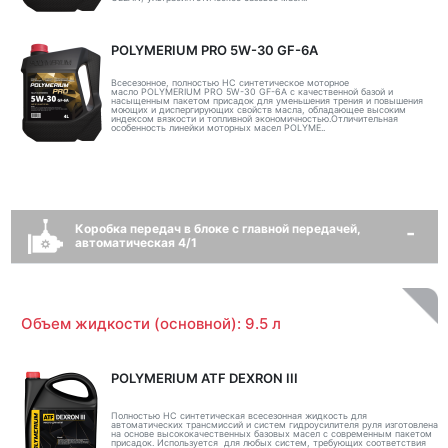
POLYMERIUM PRO 5W-30 GF-6A
Всесезонное, полностью HC синтетическое моторное
масло POLYMERIUM PRO 5W-30 GF-6A с качественной базой и
насыщенным пакетом присадок для уменьшения трения и повышения
моющих и диспергирующих свойств масла, обладающее высоким
индексом вязкости и топливной экономичностью.Отличительная
особенность линейки моторных масел POLYME..
Коробка передач в блоке с главной передачей,
автоматическая 4/1
Объем жидкости (основной): 9.5 л
POLYMERIUM ATF DEXRON III
Полностью НС синтетическая всесезонная жидкость для
автоматических трансмиссий и систем гидроусилителя руля изготовлена
на основе высококачественных базовых масел с современным пакетом
присадок. Используется для любых систем, требующих соответствия