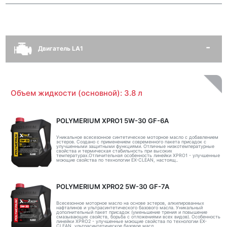
Двигатель LA1
Объем жидкости (основной): 3.8 л
POLYMERIUM XPRO1 5W-30 GF-6A
Уникальное всесезонное синтетическое моторное масло с добавлением
эстеров. Создано с применением современного пакета присадок с
улучшенными защитными функциями. Отличные низкотемпературные
свойства и термическая стабильность при высоких
температурах.Отличительная особенность линейки XPRO1 - улучшенные
моющие свойства по технологии EX-CLEAN, настоящ..
POLYMERIUM XPRO2 5W-30 GF-7A
Всесезонное моторное масло на основе эстеров, алкилированных
нафталинов и ультрасинтетического базового масла. Уникальный
дополнительный пакет присадок (уменьшение трения и повышение
смазывающих свойств, борьба с отложениями всех видов). Особенность
линейки XPRO2 - улучшенные моющие свойства по технологии EX-
CLEAN, ультрасинтетическое базовое масл..