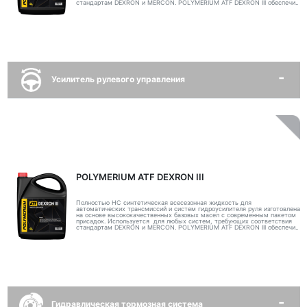
стандартам DEXRON и MERCON. POLYMERIUM ATF DEXRON III обеспечи..
Усилитель рулевого управления
POLYMERIUM ATF DEXRON III
Полностью НС синтетическая всесезонная жидкость для
автоматических трансмиссий и систем гидроусилителя руля изготовлена
на основе высококачественных базовых масел с современным пакетом
присадок. Используется для любых систем, требующих соответствия
стандартам DEXRON и MERCON. POLYMERIUM ATF DEXRON III обеспечи..
Гидравлическая тормозная система