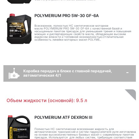
POLYMERIUM PRO 5W-30 GF-6A
Всесезонное, полностью HC синтетическое моторное
масло POLYMERIUM PRO 5W-30 GF-6A с качественной базой и
насыщенным пакетом присадок для уменьшения трения и повышения
моющих и диспергирующих свойств масла, обладающее высоким
индексом вязкости и топливной экономичностью.Отличительная
особенность линейки моторных масел POLYME..
Коробка передач в блоке с главной передачей,
автоматическая 4/1
Объем жидкости (основной): 9.5 л
POLYMERIUM ATF DEXRON III
Полностью НС синтетическая всесезонная жидкость для
автоматических трансмиссий и систем гидроусилителя руля изготовлена
на основе высококачественных базовых масел с современным пакетом
присадок. Используется для любых систем, требующих соответствия