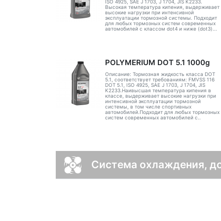
ISO 4925, SAE J 1703, J 1704, JIS K2233.
Высокая температура кипения, выдерживает
высокие нагрузки при интенсивной
эксплуатации тормозной системы. Подходит
для любых тормозных систем современных
автомобилей с классом dot4 и ниже (dot3)...
POLYMERIUM DOT 5.1 1000g
Описание: Тормозная жидкость класса DOT
5.1, соответствует требованиям: FMVSS 116
DOT 5.1, ISO 4925, SAE J 1703, J 1704, JIS
K2233.Наивысшая температура кипения в
классе, выдерживает высокие нагрузки при
интенсивной эксплуатации тормозной
системы, в том числе спортивных
автомобилей.Подходит для любых тормозных
систем современных автомобилей с..
Система охлаждения, до