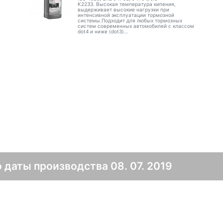
K2233. Высокая температура кипения,
выдерживает высокие нагрузки при
интенсивной эксплуатации тормозной
системы.Подходит для любых тормозных
систем современных автомобилей с классом
dot4 и ниже (dot3)...
 даты производства 08. 07. 2019