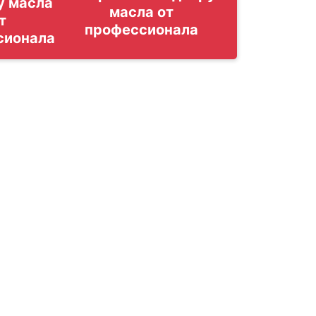
у масла
т
сионала