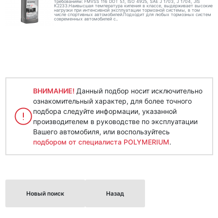
требованиям: FMVSS 116 DOT 5.1, ISO 4925, SAE J 1703, J 1704, JIS
K2233.Наивысшая температура кипения в классе, выдерживает высокие
нагрузки при интенсивной эксплуатации тормозной системы, в том
числе спортивных автомобилей.Подходит для любых тормозных систем
современных автомобилей с..
ВНИМАНИЕ!
Данный подбор носит исключительно
ознакомительный характер, для более точного
подбора следуйте информации, указанной
производителем в руководстве по эксплуатации
Вашего автомобиля, или воспользуйтесь
подбором от специалиста POLYMERIUM
.
Новый поиск
Назад