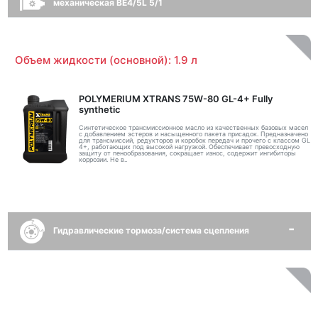
механическая BE4/5L 5/1
Объем жидкости (основной): 1.9 л
POLYMERIUM XTRANS 75W-80 GL-4+ Fully
synthetic
Синтетическое трансмиссионное масло из качественных базовых масел
с добавлением эстеров и насыщенного пакета присадок. Предназначено
для трансмиссий, редукторов и коробок передач и прочего с классом GL
4+, работающих под высокой нагрузкой. Обеспечивает превосходную
защиту от пенообразования, сокращает износ, содержит ингибиторы
коррозии. Не в..
Гидравлические тормоза/система сцепления