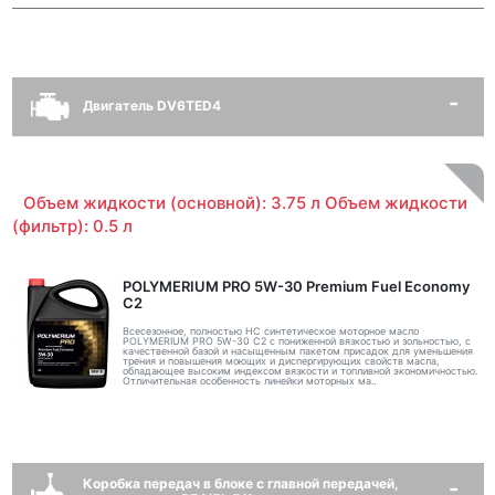
Двигатель DV6TED4
Объем жидкости (основной): 3.75 л Объем жидкости
(фильтр): 0.5 л
POLYMERIUM PRO 5W-30 Premium Fuel Economy
С2
Всесезонное, полностью HC синтетическое моторное масло
POLYMERIUM PRO 5W-30 C2 с пониженной вязкостью и зольностью, с
качественной базой и насыщенным пакетом присадок для уменьшения
трения и повышения моющих и диспергирующих свойств масла,
обладающее высоким индексом вязкости и топливной экономичностью.
Отличительная особенность линейки моторных ма..
Коробка передач в блоке с главной передачей,