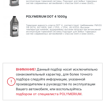
эксплуатации тормозной системы. Подходит для любых тормозных
систем современных автомобилей с классом dot4 и ниже (dot3)...
POLYMERIUM DOT 4 1000g
Тормозная жидкость класса DOT 4, соответствует требованиям: FMVSS
116 DOT4, ISO 4925, SAE J 1703, J 1704, JIS K2233. Высокая
температура кипения, выдерживает высокие нагрузки при интенсивной
эксплуатации тормозной системы.Подходит для любых тормозных
систем современных автомобилей с классом dot4 и ниже (dot3)...
ВНИМАНИЕ!
Данный подбор носит исключительно
ознакомительный характер, для более точного
подбора следуйте информации, указанной
производителем в руководстве по эксплуатации
Вашего автомобиля, или воспользуйтесь
подбором от специалиста POLYMERIUM
.