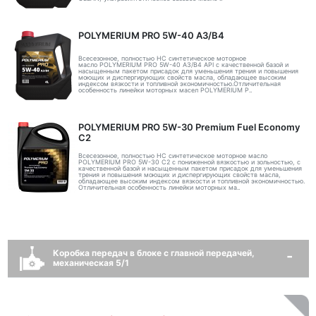
POLYMERIUM PRO 5W-40 A3/B4
Всесезонное, полностью HC синтетическое моторное
масло POLYMERIUM PRO 5W-40 A3/B4 API с качественной базой и
насыщенным пакетом присадок для уменьшения трения и повышения
моющих и диспергирующих свойств масла, обладающее высоким
индексом вязкости и топливной экономичностью.Отличительная
особенность линейки моторных масел POLYMERIUM P..
POLYMERIUM PRO 5W-30 Premium Fuel Economy
С2
Всесезонное, полностью HC синтетическое моторное масло
POLYMERIUM PRO 5W-30 C2 с пониженной вязкостью и зольностью, с
качественной базой и насыщенным пакетом присадок для уменьшения
трения и повышения моющих и диспергирующих свойств масла,
обладающее высоким индексом вязкости и топливной экономичностью.
Отличительная особенность линейки моторных ма..
Коробка передач в блоке с главной передачей,
механическая 5/1