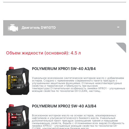
Двигатель DW10TD
Объем жидкости (основной): 4.5 л
POLYMERIUM XPRO1 5W-40 A3/B4
Уникальное всесезонное синтетическое моторное масло с добавлением
эстеров. Создано с применением современного пакета присадок с
улучшенными защитными функциями. Отличные низкотемпературные
свойства и термическая стабильность при высоких
температурах.Отличительная особенность линейки XPRO1 - улучшенные
моющие свойства по технологии EX-CLEAN, настоящ..
POLYMERIUM XPRO2 5W-40 A3/B4
Всесезонное моторное масло на основе эстеров, алкилированных
нафталинов и ультрасинтетического базового масла. Уникальный
дополнительный пакет присадок (уменьшение трения и повышение
смазывающих свойств, борьба с отложениями всех видов).Особенность
линейки XPRO2 - улучшенные моющие свойства по технологии EX-
CLEAN, ультрасинтетическое базовое масло ..