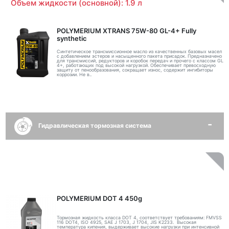
Объем жидкости (основной): 1.9 л
POLYMERIUM XTRANS 75W-80 GL-4+ Fully
synthetic
Синтетическое трансмиссионное масло из качественных базовых масел
с добавлением эстеров и насыщенного пакета присадок. Предназначено
для трансмиссий, редукторов и коробок передач и прочего с классом GL
4+, работающих под высокой нагрузкой. Обеспечивает превосходную
защиту от пенообразования, сокращает износ, содержит ингибиторы
коррозии. Не в..
Гидравлическая тормозная система
POLYMERIUM DOT 4 450g
Тормозная жидкость класса DOT 4, соответствует требованиям: FMVSS
116 DOT4, ISO 4925, SAE J 1703, J 1704, JIS K2233. Высокая
температура кипения, выдерживает высокие нагрузки при интенсивной