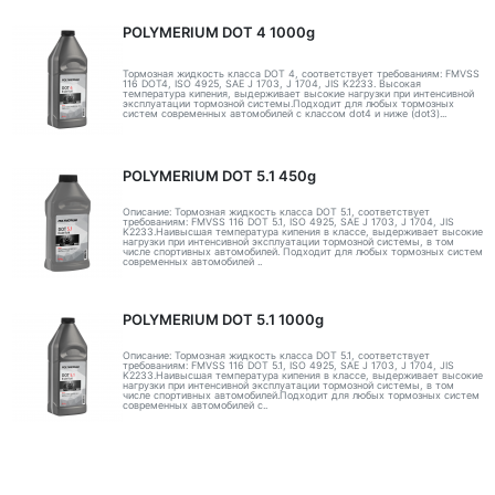
POLYMERIUM DOT 4 1000g
Тормозная жидкость класса DOT 4, соответствует требованиям: FMVSS
116 DOT4, ISO 4925, SAE J 1703, J 1704, JIS K2233. Высокая
температура кипения, выдерживает высокие нагрузки при интенсивной
эксплуатации тормозной системы.Подходит для любых тормозных
систем современных автомобилей с классом dot4 и ниже (dot3)...
POLYMERIUM DOT 5.1 450g
Описание: Тормозная жидкость класса DOT 5.1, соответствует
требованиям: FMVSS 116 DOT 5.1, ISO 4925, SAE J 1703, J 1704, JIS
K2233.Наивысшая температура кипения в классе, выдерживает высокие
нагрузки при интенсивной эксплуатации тормозной системы, в том
числе спортивных автомобилей. Подходит для любых тормозных систем
современных автомобилей ..
POLYMERIUM DOT 5.1 1000g
Описание: Тормозная жидкость класса DOT 5.1, соответствует
требованиям: FMVSS 116 DOT 5.1, ISO 4925, SAE J 1703, J 1704, JIS
K2233.Наивысшая температура кипения в классе, выдерживает высокие
нагрузки при интенсивной эксплуатации тормозной системы, в том
числе спортивных автомобилей.Подходит для любых тормозных систем
современных автомобилей с..