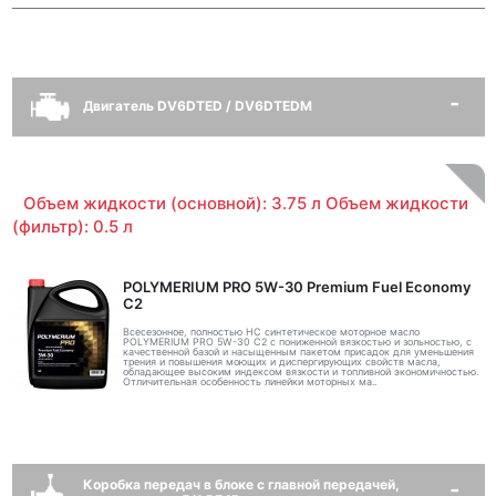
Двигатель DV6DTED / DV6DTEDM
Объем жидкости (основной): 3.75 л Объем жидкости
(фильтр): 0.5 л
POLYMERIUM PRO 5W-30 Premium Fuel Economy
С2
Всесезонное, полностью HC синтетическое моторное масло
POLYMERIUM PRO 5W-30 C2 с пониженной вязкостью и зольностью, с
качественной базой и насыщенным пакетом присадок для уменьшения
трения и повышения моющих и диспергирующих свойств масла,
обладающее высоким индексом вязкости и топливной экономичностью.
Отличительная особенность линейки моторных ма..
Коробка передач в блоке с главной передачей,