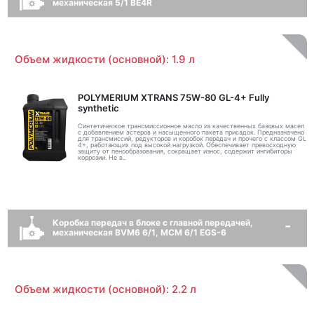
механическая 5/1 BE4R
Объем жидкости (основной): 1.9 л
POLYMERIUM XTRANS 75W-80 GL-4+ Fully
synthetic
Синтетическое трансмиссионное масло из качественных базовых масел
с добавлением эстеров и насыщенного пакета присадок. Предназначено
для трансмиссий, редукторов и коробок передач и прочего с классом GL
4+, работающих под высокой нагрузкой. Обеспечивает превосходную
защиту от пенообразования, сокращает износ, содержит ингибиторы
коррозии. Не в..
Коробка передач в блоке с главной передачей,
механическая BVM6 6/1, MCM 6/1 EGS-6
Объем жидкости (основной): 2.2 л