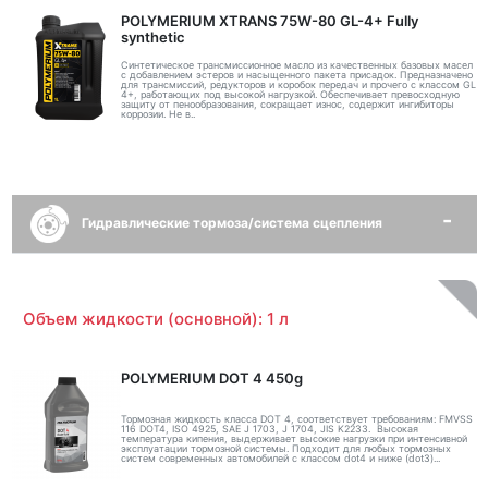
POLYMERIUM XTRANS 75W-80 GL-4+ Fully
synthetic
Синтетическое трансмиссионное масло из качественных базовых масел
с добавлением эстеров и насыщенного пакета присадок. Предназначено
для трансмиссий, редукторов и коробок передач и прочего с классом GL
4+, работающих под высокой нагрузкой. Обеспечивает превосходную
защиту от пенообразования, сокращает износ, содержит ингибиторы
коррозии. Не в..
Гидравлические тормоза/система сцепления
Объем жидкости (основной): 1 л
POLYMERIUM DOT 4 450g
Тормозная жидкость класса DOT 4, соответствует требованиям: FMVSS
116 DOT4, ISO 4925, SAE J 1703, J 1704, JIS K2233. Высокая
температура кипения, выдерживает высокие нагрузки при интенсивной
эксплуатации тормозной системы. Подходит для любых тормозных
систем современных автомобилей с классом dot4 и ниже (dot3)...