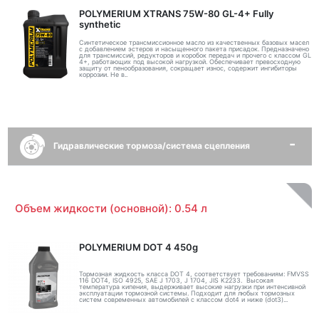
POLYMERIUM XTRANS 75W-80 GL-4+ Fully
synthetic
Синтетическое трансмиссионное масло из качественных базовых масел
с добавлением эстеров и насыщенного пакета присадок. Предназначено
для трансмиссий, редукторов и коробок передач и прочего с классом GL
4+, работающих под высокой нагрузкой. Обеспечивает превосходную
защиту от пенообразования, сокращает износ, содержит ингибиторы
коррозии. Не в..
Гидравлические тормоза/система сцепления
Объем жидкости (основной): 0.54 л
POLYMERIUM DOT 4 450g
Тормозная жидкость класса DOT 4, соответствует требованиям: FMVSS
116 DOT4, ISO 4925, SAE J 1703, J 1704, JIS K2233. Высокая
температура кипения, выдерживает высокие нагрузки при интенсивной
эксплуатации тормозной системы. Подходит для любых тормозных
систем современных автомобилей с классом dot4 и ниже (dot3)...