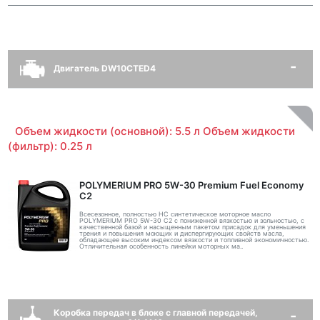
Двигатель DW10CTED4
Объем жидкости (основной): 5.5 л Объем жидкости
(фильтр): 0.25 л
POLYMERIUM PRO 5W-30 Premium Fuel Economy
С2
Всесезонное, полностью HC синтетическое моторное масло
POLYMERIUM PRO 5W-30 C2 с пониженной вязкостью и зольностью, с
качественной базой и насыщенным пакетом присадок для уменьшения
трения и повышения моющих и диспергирующих свойств масла,
обладающее высоким индексом вязкости и топливной экономичностью.
Отличительная особенность линейки моторных ма..
Коробка передач в блоке с главной передачей,