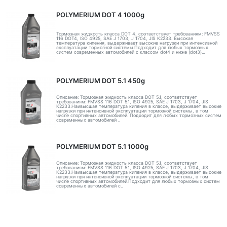
POLYMERIUM DOT 4 1000g
Тормозная жидкость класса DOT 4, соответствует требованиям: FMVSS
116 DOT4, ISO 4925, SAE J 1703, J 1704, JIS K2233. Высокая
температура кипения, выдерживает высокие нагрузки при интенсивной
эксплуатации тормозной системы.Подходит для любых тормозных
систем современных автомобилей с классом dot4 и ниже (dot3)...
POLYMERIUM DOT 5.1 450g
Описание: Тормозная жидкость класса DOT 5.1, соответствует
требованиям: FMVSS 116 DOT 5.1, ISO 4925, SAE J 1703, J 1704, JIS
K2233.Наивысшая температура кипения в классе, выдерживает высокие
нагрузки при интенсивной эксплуатации тормозной системы, в том
числе спортивных автомобилей. Подходит для любых тормозных систем
современных автомобилей ..
POLYMERIUM DOT 5.1 1000g
Описание: Тормозная жидкость класса DOT 5.1, соответствует
требованиям: FMVSS 116 DOT 5.1, ISO 4925, SAE J 1703, J 1704, JIS
K2233.Наивысшая температура кипения в классе, выдерживает высокие
нагрузки при интенсивной эксплуатации тормозной системы, в том
числе спортивных автомобилей.Подходит для любых тормозных систем
современных автомобилей с..