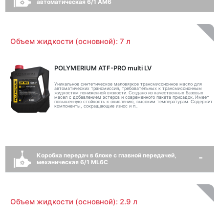
автоматическая 6/1 AM6
Объем жидкости (основной): 7 л
POLYMERIUM ATF-PRO multi LV
Уникальное синтетическое маловязкое трансмиссионное масло для
автоматических трансмиссий, требовательных к трансмиссионным
жидкостям пониженной вязкости. Создано из качественных базовых
масел с добавлением эстеров и современного пакета присадок. Имеет
повышенную стойкость к окислению, высоким температурам. Содержит
компоненты, сокращающие износ и п..
Коробка передач в блоке с главной передачей,
механическая 6/1 ML6C
Объем жидкости (основной): 2.9 л