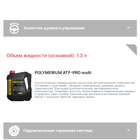
Усилитель рулевого управления
Объем жидкости (основной): 1.3 л
POLYMERIUM ATF-PRO multi
Синтетическое универсальное масло для автоматических трансмиссий.
Устойчиво к окислению, обладает повышенным уровнем защиты
трансмиссий, благодаря дополнительным противоизносным
компонентам. Позволяет достичь более плавного переключения передач
и продлить срок службы трансмиссии. Высококачественное базовое
масло с мощным пакетом присадок идеал..
Гидравлическая тормозная система