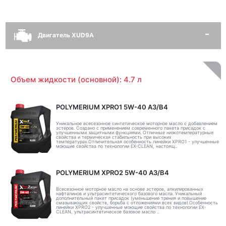
Двигатель XUD9A
Объем жидкости (основной): 4.7 л
POLYMERIUM XPRO1 5W-40 A3/B4
Уникальное всесезонное синтетическое моторное масло с добавлением
эстеров. Создано с применением современного пакета присадок с
улучшенными защитными функциями. Отличные низкотемпературные
свойства и термическая стабильность при высоких
температурах.Отличительная особенность линейки XPRO1 - улучшенные
моющие свойства по технологии EX-CLEAN, настоящ..
POLYMERIUM XPRO2 5W-40 A3/B4
Всесезонное моторное масло на основе эстеров, алкилированных
нафталинов и ультрасинтетического базового масла. Уникальный
дополнительный пакет присадок (уменьшение трения и повышение
смазывающих свойств, борьба с отложениями всех видов).Особенность
линейки XPRO2 - улучшенные моющие свойства по технологии EX-
CLEAN, ультрасинтетическое базовое масло ..