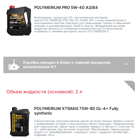
POLYMERIUM PRO 5W-40 A3/B4
Всесезонное, полностью HC синтетическое моторное
масло POLYMERIUM PRO 5W-40 A3/B4 API с качественной базой и
насыщенным пакетом присадок для уменьшения трения и повышения
моющих и диспергирующих свойств масла, обладающее высоким
индексом вязкости и топливной экономичностью.Отличительная
особенность линейки моторных масел POLYMERIUM P..
Коробка передач в блоке с главной передачей,
механическая 5/1
Объем жидкости (основной): 2 л
POLYMERIUM XTRANS 75W-80 GL-4+ Fully
synthetic
Синтетическое трансмиссионное масло из качественных базовых масел
с добавлением эстеров и насыщенного пакета присадок. Предназначено
для трансмиссий, редукторов и коробок передач и прочего с классом GL
4+, работающих под высокой нагрузкой. Обеспечивает превосходную
защиту от пенообразования, сокращает износ, содержит ингибиторы
коррозии. Не в..