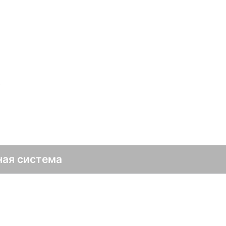
в
ная система