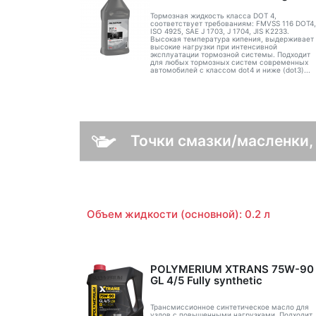
Тормозная жидкость класса DOT 4,
соответствует требованиям: FMVSS 116 DOT4,
ISO 4925, SAE J 1703, J 1704, JIS K2233.
Высокая температура кипения, выдерживает
высокие нагрузки при интенсивной
эксплуатации тормозной системы. Подходит
для любых тормозных систем современных
автомобилей с классом dot4 и ниже (dot3)...
Точки смазки/масленки,
Объем жидкости (основной): 0.2 л
POLYMERIUM XTRANS 75W-90
GL 4/5 Fully synthetic
Трансмиссионное синтетическое масло для
узлов с повышенными нагрузками. Подходит