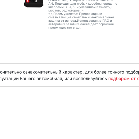
основе ПАО, эстеровых базовых масел и
AN. Подходит для любых коробок передач с
классами GL 4/5 (и указанной вязкости)
мостов, редукторов, и
т.д.Преимущества: Превосходные
смазывающие свойства и максимальная
защита от износа.Использование ПАО и
эстеровых базовых масел дает огромное
преимущество в до..
чительно ознакомительный характер, для более точного подбо
луатации Вашего автомобиля, или воспользуйтесь
подбором от 