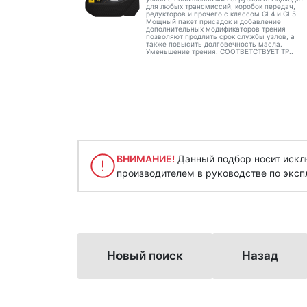
для любых трансмиссий, коробок передач,
редукторов и прочего с классом GL4 и GL5.
Мощный пакет присадок и добавление
дополнительных модификаторов трения
позволяют продлить срок службы узлов, а
также повысить долговечность масла.
Уменьшение трения. СООТВЕТСТВУЕТ ТР..
ВНИМАНИЕ!
Данный подбор носит исклю
производителем в руководстве по эксп
Новый поиск
Назад