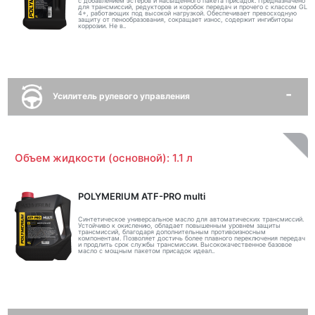
с добавлением эстеров и насыщенного пакета присадок. Предназначено
для трансмиссий, редукторов и коробок передач и прочего с классом GL
4+, работающих под высокой нагрузкой. Обеспечивает превосходную
защиту от пенообразования, сокращает износ, содержит ингибиторы
коррозии. Не в..
Усилитель рулевого управления
Объем жидкости (основной): 1.1 л
POLYMERIUM ATF-PRO multi
Синтетическое универсальное масло для автоматических трансмиссий.
Устойчиво к окислению, обладает повышенным уровнем защиты
трансмиссий, благодаря дополнительным противоизносным
компонентам. Позволяет достичь более плавного переключения передач
и продлить срок службы трансмиссии. Высококачественное базовое
масло с мощным пакетом присадок идеал..