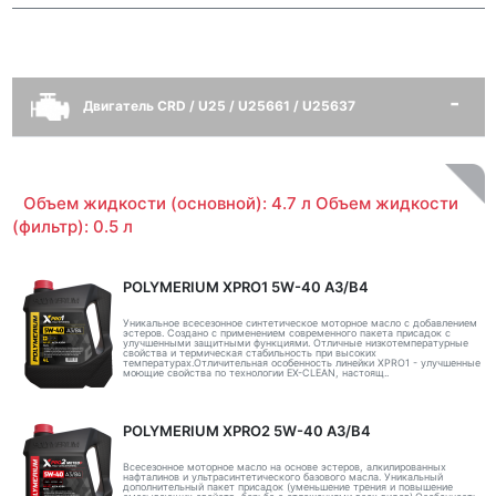
Двигатель CRD / U25 / U25661 / U25637
Объем жидкости (основной): 4.7 л Объем жидкости
(фильтр): 0.5 л
POLYMERIUM XPRO1 5W-40 A3/B4
Уникальное всесезонное синтетическое моторное масло с добавлением
эстеров. Создано с применением современного пакета присадок с
улучшенными защитными функциями. Отличные низкотемпературные
свойства и термическая стабильность при высоких
температурах.Отличительная особенность линейки XPRO1 - улучшенные
моющие свойства по технологии EX-CLEAN, настоящ..
POLYMERIUM XPRO2 5W-40 A3/B4
Всесезонное моторное масло на основе эстеров, алкилированных
нафталинов и ультрасинтетического базового масла. Уникальный
дополнительный пакет присадок (уменьшение трения и повышение