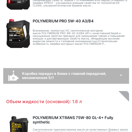
смазывающих свойств, борьба с отложениями всех видов).Особенность
линейки XPRO2 - улучшенные моющие свойства по технологии EX-
CLEAN, ультрасинтетическое базовое масло ..
POLYMERIUM PRO 5W-40 A3/B4
Всесезонное, полностью HC синтетическое моторное
масло POLYMERIUM PRO 5W-40 A3/B4 API с качественной базой и
насыщенным пакетом присадок для уменьшения трения и повышения
моющих и диспергирующих свойств масла, обладающее высоким
индексом вязкости и топливной экономичностью.Отличительная
особенность линейки моторных масел POLYMERIUM P..
Коробка передач в блоке с главной передачей,
механическая 5/1
Объем жидкости (основной): 1.6 л
POLYMERIUM XTRANS 75W-80 GL-4+ Fully
synthetic
Синтетическое трансмиссионное масло из качественных базовых масел