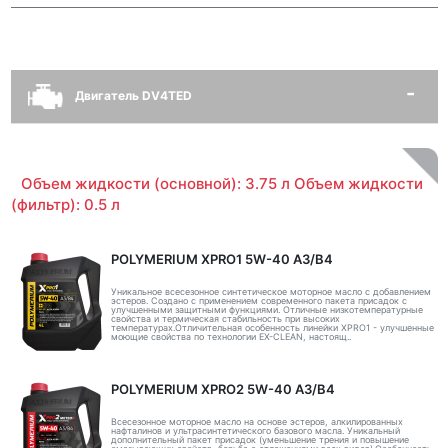
Двигатель DV4TED
Объем жидкости (основной): 3.75 л Объем жидкости
(фильтр): 0.5 л
POLYMERIUM XPRO1 5W-40 A3/B4
Уникальное всесезонное синтетическое моторное масло с добавлением
эстеров. Создано с применением современного пакета присадок с
улучшенными защитными функциями. Отличные низкотемпературные
свойства и термическая стабильность при высоких
температурах.Отличительная особенность линейки XPRO1 - улучшенные
моющие свойства по технологии EX-CLEAN, настоящ..
POLYMERIUM XPRO2 5W-40 A3/B4
Всесезонное моторное масло на основе эстеров, алкилированных
нафталинов и ультрасинтетического базового масла. Уникальный
дополнительный пакет присадок (уменьшение трения и повышение