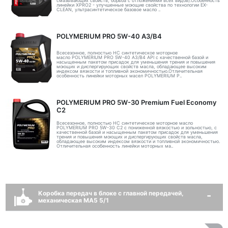
смазывающих свойств, борьба с отложениями всех видов).Особенность
линейки XPRO2 - улучшенные моющие свойства по технологии EX-
CLEAN, ультрасинтетическое базовое масло ..
POLYMERIUM PRO 5W-40 A3/B4
Всесезонное, полностью HC синтетическое моторное
масло POLYMERIUM PRO 5W-40 A3/B4 API с качественной базой и
насыщенным пакетом присадок для уменьшения трения и повышения
моющих и диспергирующих свойств масла, обладающее высоким
индексом вязкости и топливной экономичностью.Отличительная
особенность линейки моторных масел POLYMERIUM P..
POLYMERIUM PRO 5W-30 Premium Fuel Economy
С2
Всесезонное, полностью HC синтетическое моторное масло
POLYMERIUM PRO 5W-30 C2 с пониженной вязкостью и зольностью, с
качественной базой и насыщенным пакетом присадок для уменьшения
трения и повышения моющих и диспергирующих свойств масла,
обладающее высоким индексом вязкости и топливной экономичностью.
Отличительная особенность линейки моторных ма..
Коробка передач в блоке с главной передачей,
механическая MA5 5/1