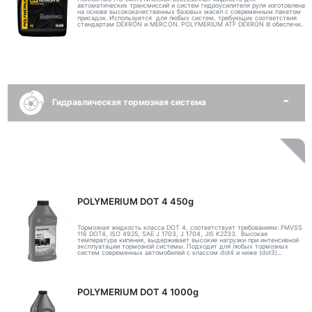
автоматических трансмиссий и систем гидроусилителя руля изготовлена
на основе высококачественных базовых масел с современным пакетом
присадок. Используется для любых систем, требующих соответствия
стандартам DEXRON и MERCON. POLYMERIUM ATF DEXRON III обеспечи..
Гидравлическая тормозная система
POLYMERIUM DOT 4 450g
Тормозная жидкость класса DOT 4, соответствует требованиям: FMVSS
116 DOT4, ISO 4925, SAE J 1703, J 1704, JIS K2233. Высокая
температура кипения, выдерживает высокие нагрузки при интенсивной
эксплуатации тормозной системы. Подходит для любых тормозных
систем современных автомобилей с классом dot4 и ниже (dot3)...
POLYMERIUM DOT 4 1000g