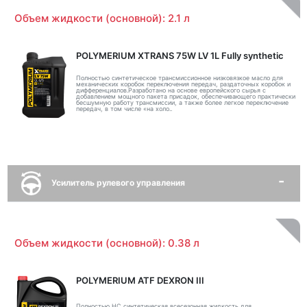
Объем жидкости (основной): 2.1 л
POLYMERIUM XTRANS 75W LV 1L Fully synthetic
Полностью синтетическое трансмиссионное низковязкое масло для
механических коробок переключения передач, раздаточных коробок и
дифференциалов.Разработано на основе европейского сырья с
добавлением мощного пакета присадок, обеспечивающего практически
бесшумную работу трансмиссии, а также более легкое переключение
передач, в том числе «на холо..
Усилитель рулевого управления
Объем жидкости (основной): 0.38 л
POLYMERIUM ATF DEXRON III
Полностью НС синтетическая всесезонная жидкость для