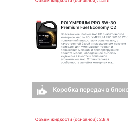
Объем жидкости (основной): 4.5 л
POLYMERIUM PRO 5W-30
Premium Fuel Economy С2
Всесезонное, полностью HC синтетическое
моторное масло POLYMERIUM PRO 5W-30 C2 
пониженной вязкостью и зольностью, с
качественной базой и насыщенным пакетом
присадок для уменьшения трения и
повышения моющих и диспергирующих
свойств масла, обладающее высоким
индексом вязкости и топливной
экономичностью. Отличительная
особенность линейки моторных ма..
Коробка передач в блоке
Объем жидкости (основной): 2.8 л