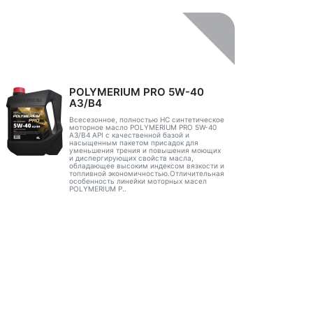
POLYMERIUM PRO 5W-40
A3/B4
Всесезонное, полностью HC синтетическое
моторное масло POLYMERIUM PRO 5W-40
A3/B4 API с качественной базой и
насыщенным пакетом присадок для
уменьшения трения и повышения моющих
и диспергирующих свойств масла,
обладающее высоким индексом вязкости и
топливной экономичностью.Отличительная
особенность линейки моторных масел
POLYMERIUM P..