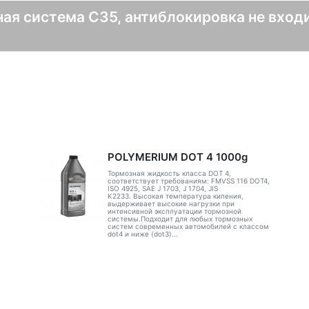
ая система C35, антиблокировка не входи
POLYMERIUM DOT 4 1000g
Тормозная жидкость класса DOT 4,
соответствует требованиям: FMVSS 116 DOT4,
ISO 4925, SAE J 1703, J 1704, JIS
K2233. Высокая температура кипения,
выдерживает высокие нагрузки при
интенсивной эксплуатации тормозной
системы.Подходит для любых тормозных
систем современных автомобилей с классом
dot4 и ниже (dot3)...