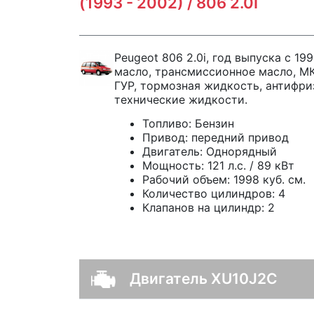
(1993 - 2002) / 806 2.0I
Peugeot 806 2.0i, год выпуска с 19
масло, трансмиссионное масло, МК
ГУР, тормозная жидкость, антифри
технические жидкости.
Топливо:
Бензин
Привод:
передний привод
Двигатель:
Однорядный
Мощность:
121 л.с. / 89 кВт
Рабочий объем:
1998 куб. см.
Количество цилиндров:
4
Клапанов на цилиндр:
2
Двигатель XU10J2C