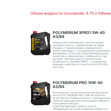
Объем жидкости (основной): 4.75 л Объем 
POLYMERIUM XPRO1 5W-40
A3/B4
Уникальное всесезонное синтетическое
моторное масло с добавлением эстеров.
Создано с применением современного
пакета присадок с улучшенными защитными
функциями. Отличные низкотемпературные
свойства и термическая стабильность при
высоких температурах.Отличительная
особенность линейки XPRO1 - улучшенные
моющие свойства по технологии EX-CLEAN,
настоящ..
POLYMERIUM PRO 10W-40
A3/B4
Всесезонное, полусинтетическое моторное
масло POLYMERIUM PRO 10W-40 A3/B4 из
качественных базовых масел с насыщенным
пакетом присадок для уменьшения трения и
повышения моющих
и диспергирующих свойств масла,
обладающее высоким индексом вязкости и