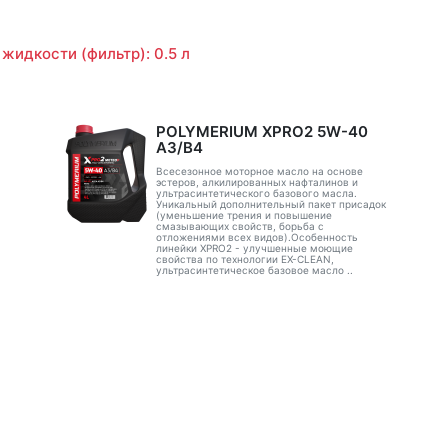
жидкости (фильтр): 0.5 л
POLYMERIUM XPRO2 5W-40
A3/B4
Всесезонное моторное масло на основе
эстеров, алкилированных нафталинов и
ультрасинтетического базового масла.
Уникальный дополнительный пакет присадок
(уменьшение трения и повышение
смазывающих свойств, борьба с
отложениями всех видов).Особенность
линейки XPRO2 - улучшенные моющие
свойства по технологии EX-CLEAN,
ультрасинтетическое базовое масло ..