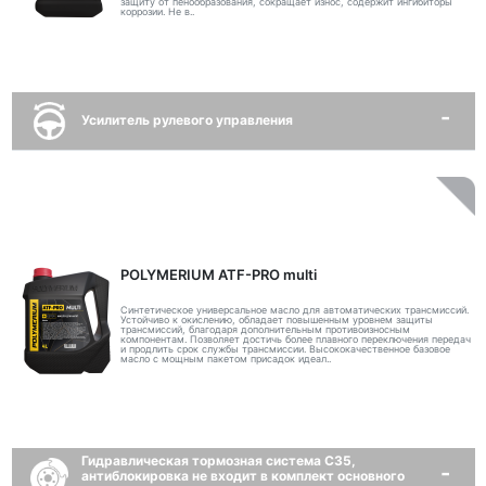
защиту от пенообразования, сокращает износ, содержит ингибиторы
коррозии. Не в..
Усилитель рулевого управления
POLYMERIUM ATF-PRO multi
Синтетическое универсальное масло для автоматических трансмиссий.
Устойчиво к окислению, обладает повышенным уровнем защиты
трансмиссий, благодаря дополнительным противоизносным
компонентам. Позволяет достичь более плавного переключения передач
и продлить срок службы трансмиссии. Высококачественное базовое
масло с мощным пакетом присадок идеал..
Гидравлическая тормозная система C35,
антиблокировка не входит в комплект основного