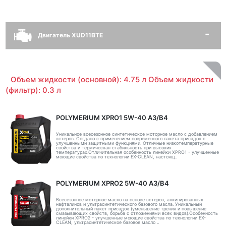
Двигатель XUD11BTE
Объем жидкости (основной): 4.75 л Объем жидкости
(фильтр): 0.3 л
POLYMERIUM XPRO1 5W-40 A3/B4
Уникальное всесезонное синтетическое моторное масло с добавлением
эстеров. Создано с применением современного пакета присадок с
улучшенными защитными функциями. Отличные низкотемпературные
свойства и термическая стабильность при высоких
температурах.Отличительная особенность линейки XPRO1 - улучшенные
моющие свойства по технологии EX-CLEAN, настоящ..
POLYMERIUM XPRO2 5W-40 A3/B4
Всесезонное моторное масло на основе эстеров, алкилированных
нафталинов и ультрасинтетического базового масла. Уникальный
дополнительный пакет присадок (уменьшение трения и повышение
смазывающих свойств, борьба с отложениями всех видов).Особенность
линейки XPRO2 - улучшенные моющие свойства по технологии EX-
CLEAN, ультрасинтетическое базовое масло ..