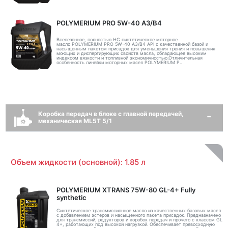
POLYMERIUM PRO 5W-40 A3/B4
Всесезонное, полностью HC синтетическое моторное
масло POLYMERIUM PRO 5W-40 A3/B4 API с качественной базой и
насыщенным пакетом присадок для уменьшения трения и повышения
моющих и диспергирующих свойств масла, обладающее высоким
индексом вязкости и топливной экономичностью.Отличительная
особенность линейки моторных масел POLYMERIUM P..
Коробка передач в блоке с главной передачей,
механическая ML5T 5/1
Объем жидкости (основной): 1.85 л
POLYMERIUM XTRANS 75W-80 GL-4+ Fully
synthetic
Синтетическое трансмиссионное масло из качественных базовых масел
с добавлением эстеров и насыщенного пакета присадок. Предназначено
для трансмиссий, редукторов и коробок передач и прочего с классом GL
4+, работающих под высокой нагрузкой. Обеспечивает превосходную