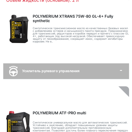
Объем жидкости (основной): 2 л
POLYMERIUM XTRANS 75W-80 GL-4+ Fully
synthetic
Синтетическое трансмиссионное масло из качественных базовых масел
с добавлением эстеров и насыщенного пакета присадок. Предназначено
для трансмиссий, редукторов и коробок передач и прочего с классом GL
4+, работающих под высокой нагрузкой. Обеспечивает превосходную
защиту от пенообразования, сокращает износ, содержит ингибиторы
коррозии. Не в..
Усилитель рулевого управления
POLYMERIUM ATF-PRO multi
Синтетическое универсальное масло для автоматических трансмиссий.
Устойчиво к окислению, обладает повышенным уровнем защиты
трансмиссий, благодаря дополнительным противоизносным
компонентам. Позволяет достичь более плавного переключения передач