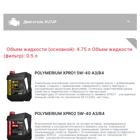
Двигатель XU7JP
Объем жидкости (основной): 4.75 л Объем жидкости
(фильтр): 0.5 л
POLYMERIUM XPRO1 5W-40 A3/B4
Уникальное всесезонное синтетическое моторное масло с добавлением
эстеров. Создано с применением современного пакета присадок с
улучшенными защитными функциями. Отличные низкотемпературные
свойства и термическая стабильность при высоких
температурах.Отличительная особенность линейки XPRO1 - улучшенные
моющие свойства по технологии EX-CLEAN, настоящ..
POLYMERIUM XPRO2 5W-40 A3/B4
Всесезонное моторное масло на основе эстеров, алкилированных
нафталинов и ультрасинтетического базового масла. Уникальный
дополнительный пакет присадок (уменьшение трения и повышение
смазывающих свойств, борьба с отложениями всех видов).Особенность
линейки XPRO2 - улучшенные моющие свойства по технологии EX-
CLEAN, ультрасинтетическое базовое масло ..