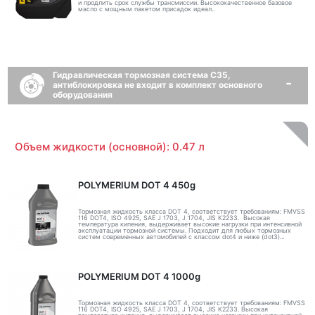
и продлить срок службы трансмиссии. Высококачественное базовое
масло с мощным пакетом присадок идеал..
Гидравлическая тормозная система C35,
антиблокировка не входит в комплект основного
оборудования
Объем жидкости (основной): 0.47 л
POLYMERIUM DOT 4 450g
Тормозная жидкость класса DOT 4, соответствует требованиям: FMVSS
116 DOT4, ISO 4925, SAE J 1703, J 1704, JIS K2233. Высокая
температура кипения, выдерживает высокие нагрузки при интенсивной
эксплуатации тормозной системы. Подходит для любых тормозных
систем современных автомобилей с классом dot4 и ниже (dot3)...
POLYMERIUM DOT 4 1000g
Тормозная жидкость класса DOT 4, соответствует требованиям: FMVSS
116 DOT4, ISO 4925, SAE J 1703, J 1704, JIS K2233. Высокая