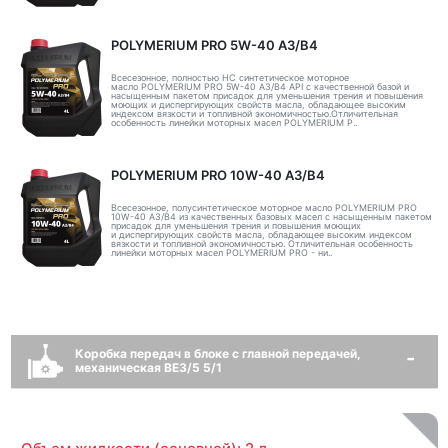
POLYMERIUM PRO 5W-40 A3/B4
Всесезонное, полностью HC синтетическое моторное
масло POLYMERIUM PRO 5W-40 A3/B4 API с качественной базой и
насыщенным пакетом присадок для уменьшения трения и повышения
моющих и диспергирующих свойств масла, обладающее высоким
индексом вязкости и топливной экономичностью.Отличительная
особенность линейки моторных масел POLYMERIUM P..
POLYMERIUM PRO 10W-40 A3/B4
Всесезонное, полусинтетическое моторное масло POLYMERIUM PRO
10W-40 A3/B4 из качественных базовых масел с насыщенным пакетом
присадок для уменьшения трения и повышения моющих
и диспергирующих свойств масла, обладающее высоким индексом
вязкости и топливной экономичностью. Отличительная особенность
линейки моторных масел POLYMERIUM PRO - ни..
Коробка передач в блоке с главной передачей,
механическая BE3/5 5/1