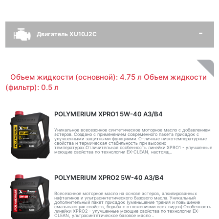
Двигатель XU10J2C
Объем жидкости (основной): 4.75 л Объем жидкости
(фильтр): 0.5 л
POLYMERIUM XPRO1 5W-40 A3/B4
Уникальное всесезонное синтетическое моторное масло с добавлением
эстеров. Создано с применением современного пакета присадок с
улучшенными защитными функциями. Отличные низкотемпературные
свойства и термическая стабильность при высоких
температурах.Отличительная особенность линейки XPRO1 - улучшенные
моющие свойства по технологии EX-CLEAN, настоящ..
POLYMERIUM XPRO2 5W-40 A3/B4
Всесезонное моторное масло на основе эстеров, алкилированных
нафталинов и ультрасинтетического базового масла. Уникальный
дополнительный пакет присадок (уменьшение трения и повышение
смазывающих свойств, борьба с отложениями всех видов).Особенность
линейки XPRO2 - улучшенные моющие свойства по технологии EX-
CLEAN, ультрасинтетическое базовое масло ..