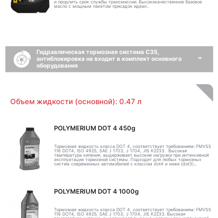
и продлить срок службы трансмиссии. Высококачественное базовое
масло с мощным пакетом присадок идеал..
Гидравлическая тормозная система C35,
антиблокировка не входит в комплект основного
оборудования
Объем жидкости (основной): 0.47 л
POLYMERIUM DOT 4 450g
Тормозная жидкость класса DOT 4, соответствует требованиям: FMVSS
116 DOT4, ISO 4925, SAE J 1703, J 1704, JIS K2233. Высокая
температура кипения, выдерживает высокие нагрузки при интенсивной
эксплуатации тормозной системы. Подходит для любых тормозных
систем современных автомобилей с классом dot4 и ниже (dot3)...
POLYMERIUM DOT 4 1000g
Тормозная жидкость класса DOT 4, соответствует требованиям: FMVSS
116 DOT4, ISO 4925, SAE J 1703, J 1704, JIS K2233. Высокая