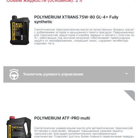
Объем жидкости (основной): 2 л
POLYMERIUM XTRANS 75W-80 GL-4+ Fully
synthetic
Синтетическое трансмиссионное масло из качественных базовых масел
с добавлением эстеров и насыщенного пакета присадок. Предназначено
для трансмиссий, редукторов и коробок передач и прочего с классом GL
4+, работающих под высокой нагрузкой. Обеспечивает превосходную
защиту от пенообразования, сокращает износ, содержит ингибиторы
коррозии. Не в..
Усилитель рулевого управления
POLYMERIUM ATF-PRO multi
Синтетическое универсальное масло для автоматических трансмиссий.
Устойчиво к окислению, обладает повышенным уровнем защиты
трансмиссий, благодаря дополнительным противоизносным
компонентам. Позволяет достичь более плавного переключения передач