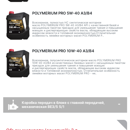
POLYMERIUM PRO 5W-40 A3/B4
Всесезонное, полностью HC синтетическое моторное
масло POLYMERIUM PRO 5W-40 A3/B4 API с качественной базой и
насыщенным пакетом присадок для уменьшения трения и повышения
моющих и диспергирующих свойств масла, обладающее высоким
индексом вязкости и топливной экономичностью.Отличительная
особенность линейки моторных масел POLYMERIUM P..
POLYMERIUM PRO 10W-40 A3/B4
Всесезонное, полусинтетическое моторное масло POLYMERIUM PRO
10W-40 A3/B4 из качественных базовых масел с насыщенным пакетом
присадок для уменьшения трения и повышения моющих
и диспергирующих свойств масла, обладающее высоким индексом
вязкости и топливной экономичностью. Отличительная особенность
линейки моторных масел POLYMERIUM PRO - ни..
Коробка передач в блоке с главной передачей,
механическая BE3/5 5/1