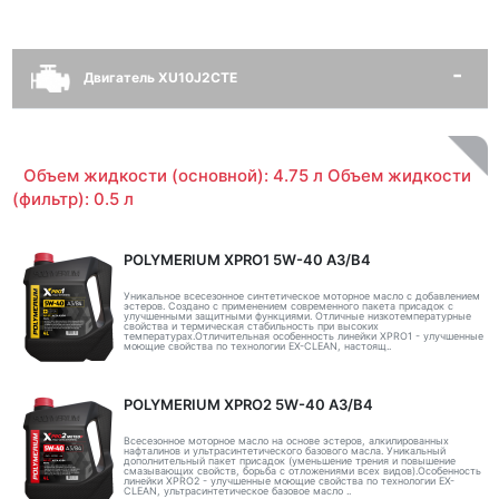
Двигатель XU10J2CTE
Объем жидкости (основной): 4.75 л Объем жидкости
(фильтр): 0.5 л
POLYMERIUM XPRO1 5W-40 A3/B4
Уникальное всесезонное синтетическое моторное масло с добавлением
эстеров. Создано с применением современного пакета присадок с
улучшенными защитными функциями. Отличные низкотемпературные
свойства и термическая стабильность при высоких
температурах.Отличительная особенность линейки XPRO1 - улучшенные
моющие свойства по технологии EX-CLEAN, настоящ..
POLYMERIUM XPRO2 5W-40 A3/B4
Всесезонное моторное масло на основе эстеров, алкилированных
нафталинов и ультрасинтетического базового масла. Уникальный
дополнительный пакет присадок (уменьшение трения и повышение
смазывающих свойств, борьба с отложениями всех видов).Особенность
линейки XPRO2 - улучшенные моющие свойства по технологии EX-
CLEAN, ультрасинтетическое базовое масло ..