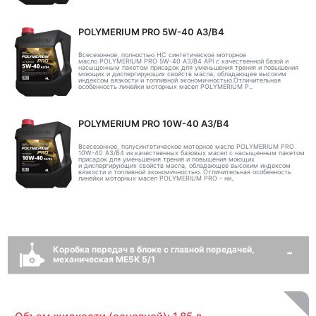
POLYMERIUM PRO 5W-40 A3/B4
Всесезонное, полностью HC синтетическое моторное
масло POLYMERIUM PRO 5W-40 A3/B4 API с качественной базой и
насыщенным пакетом присадок для уменьшения трения и повышения
моющих и диспергирующих свойств масла, обладающее высоким
индексом вязкости и топливной экономичностью.Отличительная
особенность линейки моторных масел POLYMERIUM P..
POLYMERIUM PRO 10W-40 A3/B4
Всесезонное, полусинтетическое моторное масло POLYMERIUM PRO
10W-40 A3/B4 из качественных базовых масел с насыщенным пакетом
присадок для уменьшения трения и повышения моющих
и диспергирующих свойств масла, обладающее высоким индексом
вязкости и топливной экономичностью. Отличительная особенность
линейки моторных масел POLYMERIUM PRO - ни..
Коробка передач в блоке с главной передачей,
механическая ME5K 5/1