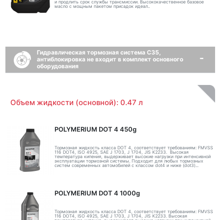
и продлить срок службы трансмиссии. Высококачественное базовое
масло с мощным пакетом присадок идеал..
Гидравлическая тормозная система C35,
антиблокировка не входит в комплект основного
оборудования
Объем жидкости (основной): 0.47 л
POLYMERIUM DOT 4 450g
Тормозная жидкость класса DOT 4, соответствует требованиям: FMVSS
116 DOT4, ISO 4925, SAE J 1703, J 1704, JIS K2233. Высокая
температура кипения, выдерживает высокие нагрузки при интенсивной
эксплуатации тормозной системы. Подходит для любых тормозных
систем современных автомобилей с классом dot4 и ниже (dot3)...
POLYMERIUM DOT 4 1000g
Тормозная жидкость класса DOT 4, соответствует требованиям: FMVSS
116 DOT4, ISO 4925, SAE J 1703, J 1704, JIS K2233. Высокая