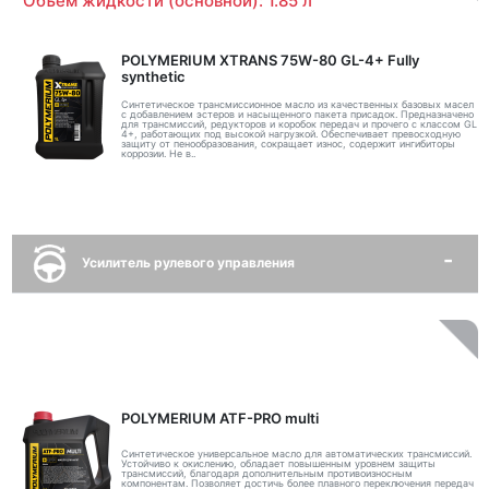
Объем жидкости (основной): 1.85 л
POLYMERIUM XTRANS 75W-80 GL-4+ Fully
synthetic
Синтетическое трансмиссионное масло из качественных базовых масел
с добавлением эстеров и насыщенного пакета присадок. Предназначено
для трансмиссий, редукторов и коробок передач и прочего с классом GL
4+, работающих под высокой нагрузкой. Обеспечивает превосходную
защиту от пенообразования, сокращает износ, содержит ингибиторы
коррозии. Не в..
Усилитель рулевого управления
POLYMERIUM ATF-PRO multi
Синтетическое универсальное масло для автоматических трансмиссий.
Устойчиво к окислению, обладает повышенным уровнем защиты
трансмиссий, благодаря дополнительным противоизносным
компонентам. Позволяет достичь более плавного переключения передач