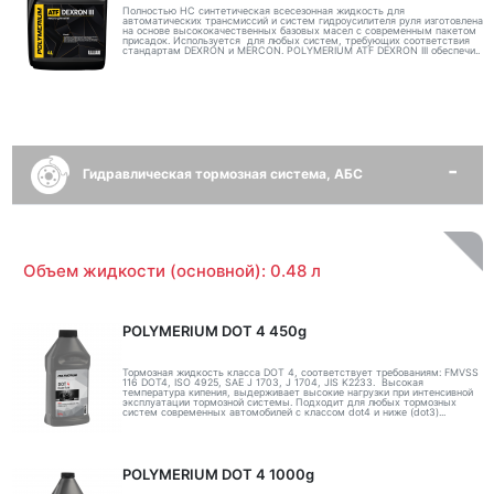
Полностью НС синтетическая всесезонная жидкость для
автоматических трансмиссий и систем гидроусилителя руля изготовлена
на основе высококачественных базовых масел с современным пакетом
присадок. Используется для любых систем, требующих соответствия
стандартам DEXRON и MERCON. POLYMERIUM ATF DEXRON III обеспечи..
Гидравлическая тормозная система, АБС
Объем жидкости (основной): 0.48 л
POLYMERIUM DOT 4 450g
Тормозная жидкость класса DOT 4, соответствует требованиям: FMVSS
116 DOT4, ISO 4925, SAE J 1703, J 1704, JIS K2233. Высокая
температура кипения, выдерживает высокие нагрузки при интенсивной
эксплуатации тормозной системы. Подходит для любых тормозных
систем современных автомобилей с классом dot4 и ниже (dot3)...
POLYMERIUM DOT 4 1000g