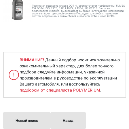
Тормозная жидкость класса DOT 4, соответствует требованиям: FMVSS
116 DOT4, ISO 4925, SAE J 1703, J 1704, JIS K2233. Высокая
температура кипения, выдерживает высокие нагрузки при интенсивной
эксплуатации тормозной системы.Подходит для любых тормозных
систем современных автомобилей с классом dot4 и ниже (dot3)...
ВНИМАНИЕ!
Данный подбор носит исключительно
ознакомительный характер, для более точного
подбора следуйте информации, указанной
производителем в руководстве по эксплуатации
Вашего автомобиля, или воспользуйтесь
подбором от специалиста POLYMERIUM
.
Новый поиск
Назад