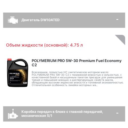
Двигатель DW10ATED
Объем жидкости (основной): 4.75 л
POLYMERIUM PRO 5W-30 Premium Fuel Economy
С2
Всесезонное, полностью HC синтетическое моторное масло
POLYMERIUM PRO 5W-30 C2 с пониженной вязкостью и зольностью, с
качественной базой и насыщенным пакетом присадок для уменьшения
трения и повышения моющих и диспергирующих свойств масла,
обладающее высоким индексом вязкости и топливной экономичностью.
Отличительная особенность линейки моторных ма..
Коробка передач в блоке с главной передачей,
механическая 5/1