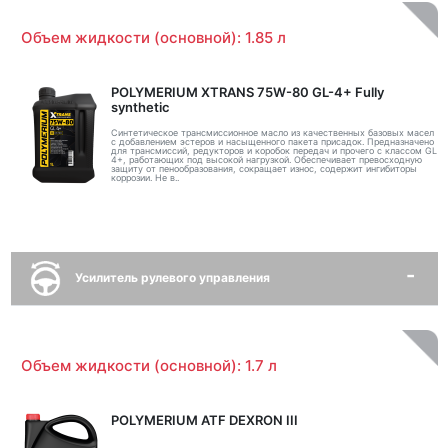
Объем жидкости (основной): 1.85 л
POLYMERIUM XTRANS 75W-80 GL-4+ Fully
synthetic
Синтетическое трансмиссионное масло из качественных базовых масел
с добавлением эстеров и насыщенного пакета присадок. Предназначено
для трансмиссий, редукторов и коробок передач и прочего с классом GL
4+, работающих под высокой нагрузкой. Обеспечивает превосходную
защиту от пенообразования, сокращает износ, содержит ингибиторы
коррозии. Не в..
Усилитель рулевого управления
Объем жидкости (основной): 1.7 л
POLYMERIUM ATF DEXRON III