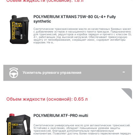
Объем жидкости (основной): 1.8 л
POLYMERIUM XTRANS 75W-80 GL-4+ Fully
synthetic
Синтетическое трансмиссионное масло из качественных базовых масел
с добавлением эстеров и насыщенного пакета присадок. Предназначено
для трансмиссий, редукторов и коробок передач и прочего с классом GL
4+, работающих под высокой нагрузкой. Обеспечивает превосходную
защиту от пенообразования, сокращает износ, содержит ингибиторы
коррозии. Не в..
Усилитель рулевого управления
Объем жидкости (основной): 0.65 л
POLYMERIUM ATF-PRO multi
Синтетическое универсальное масло для автоматических трансмиссий.
Устойчиво к окислению, обладает повышенным уровнем защиты
трансмиссий, благодаря дополнительным противоизносным
компонентам. Позволяет достичь более плавного переключения передач