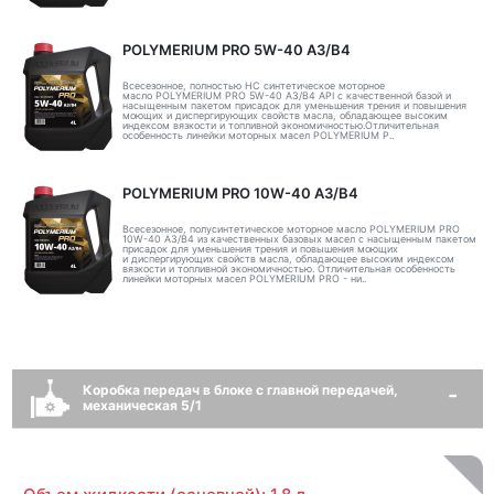
POLYMERIUM PRO 5W-40 A3/B4
Всесезонное, полностью HC синтетическое моторное
масло POLYMERIUM PRO 5W-40 A3/B4 API с качественной базой и
насыщенным пакетом присадок для уменьшения трения и повышения
моющих и диспергирующих свойств масла, обладающее высоким
индексом вязкости и топливной экономичностью.Отличительная
особенность линейки моторных масел POLYMERIUM P..
POLYMERIUM PRO 10W-40 A3/B4
Всесезонное, полусинтетическое моторное масло POLYMERIUM PRO
10W-40 A3/B4 из качественных базовых масел с насыщенным пакетом
присадок для уменьшения трения и повышения моющих
и диспергирующих свойств масла, обладающее высоким индексом
вязкости и топливной экономичностью. Отличительная особенность
линейки моторных масел POLYMERIUM PRO - ни..
Коробка передач в блоке с главной передачей,
механическая 5/1