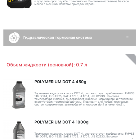
и продлить срок службы трансмиссии. Высококачественное базовое
масло с мощным пакетом присадок идеал..
Гидравлическая тормозная система
Объем жидкости (основной): 0.7 л
POLYMERIUM DOT 4 450g
Тормозная жидкость класса DOT 4, соответствует требованиям: FMVSS
116 DOT4, ISO 4925, SAE J 1703, J 1704, JIS K2233. Высокая
температура кипения, выдерживает высокие нагрузки при интенсивной
эксплуатации тормозной системы. Подходит для любых тормозных
систем современных автомобилей с классом dot4 и ниже (dot3)...
POLYMERIUM DOT 4 1000g
Тормозная жидкость класса DOT 4, соответствует требованиям: FMVSS
116 DOT4, ISO 4925, SAE J 1703, J 1704, JIS K2233. Высокая