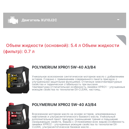
Двигатель XU10J2C
Объем жидкости (основной): 5.4 л Объем жидкости
(фильтр): 0.7 л
POLYMERIUM XPRO1 5W-40 A3/B4
Уникальное всесезонное синтетическое моторное масло с добавлением
эстеров. Создано с применением современного пакета присадок с
улучшенными защитными функциями. Отличные низкотемпературные
свойства и термическая стабильность при высоких
температурах.Отличительная особенность линейки XPRO1 - улучшенные
моющие свойства по технологии EX-CLEAN, настоящ..
POLYMERIUM XPRO2 5W-40 A3/B4
Всесезонное моторное масло на основе эстеров, алкилированных
нафталинов и ультрасинтетического базового масла. Уникальный
дополнительный пакет присадок (уменьшение трения и повышение
смазывающих свойств, борьба с отложениями всех видов).Особенность
линейки XPRO2 - улучшенные моющие свойства по технологии EX-
CLEAN, ультрасинтетическое базовое масло ..