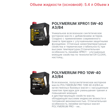
Объем жидкости (основной): 5.4 л Объем ж
POLYMERIUM XPRO1 5W-40
A3/B4
Уникальное всесезонное синтетическое
моторное масло с добавлением эстеров.
Создано с применением современного
пакета присадок с улучшенными защитными
функциями. Отличные низкотемпературные
свойства и термическая стабильность при
высоких температурах.Отличительная
особенность линейки XPRO1 - улучшенные
моющие свойства по технологии EX-CLEAN,
настоящ..
POLYMERIUM PRO 10W-40
A3/B4
Всесезонное, полусинтетическое моторное
масло POLYMERIUM PRO 10W-40 A3/B4 из
качественных базовых масел с насыщенным
пакетом присадок для уменьшения трения и
повышения моющих
и диспергирующих свойств масла,
обладающее высоким индексом вязкости и
топливной экономичностью. Отличительная
особенность линейки моторных масел
POLYMERIUM PRO - ни..