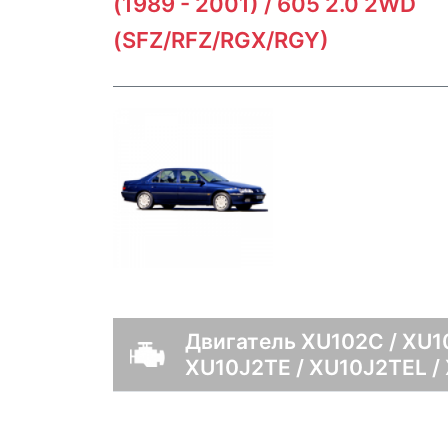
(1989 - 2001) / 605 2.0 2WD
(SFZ/RFZ/RGX/RGY)
Двигатель XU102C / XU10
XU10J2TE / XU10J2TEL /