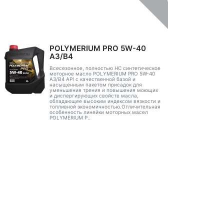
POLYMERIUM PRO 5W-40
A3/B4
Всесезонное, полностью HC синтетическое
моторное масло POLYMERIUM PRO 5W-40
A3/B4 API с качественной базой и
насыщенным пакетом присадок для
уменьшения трения и повышения моющих
и диспергирующих свойств масла,
обладающее высоким индексом вязкости и
топливной экономичностью.Отличительная
особенность линейки моторных масел
POLYMERIUM P..