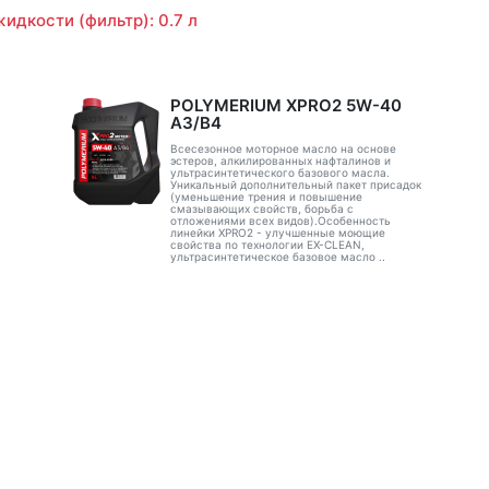
идкости (фильтр): 0.7 л
POLYMERIUM XPRO2 5W-40
A3/B4
Всесезонное моторное масло на основе
эстеров, алкилированных нафталинов и
ультрасинтетического базового масла.
Уникальный дополнительный пакет присадок
(уменьшение трения и повышение
смазывающих свойств, борьба с
отложениями всех видов).Особенность
линейки XPRO2 - улучшенные моющие
свойства по технологии EX-CLEAN,
ультрасинтетическое базовое масло ..