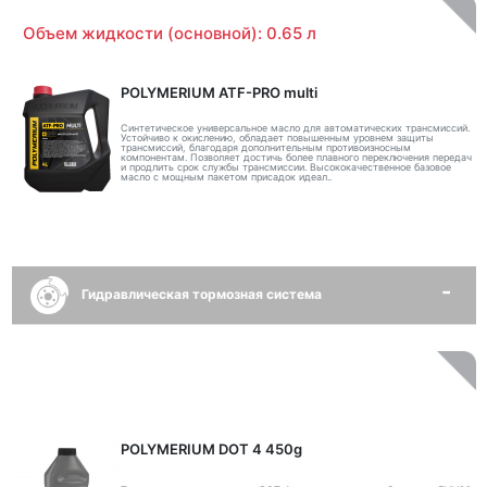
Объем жидкости (основной): 0.65 л
POLYMERIUM ATF-PRO multi
Синтетическое универсальное масло для автоматических трансмиссий.
Устойчиво к окислению, обладает повышенным уровнем защиты
трансмиссий, благодаря дополнительным противоизносным
компонентам. Позволяет достичь более плавного переключения передач
и продлить срок службы трансмиссии. Высококачественное базовое
масло с мощным пакетом присадок идеал..
Гидравлическая тормозная система
POLYMERIUM DOT 4 450g