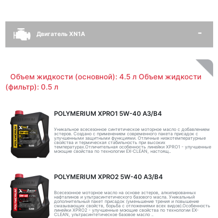
Двигатель XN1A
Объем жидкости (основной): 4.5 л Объем жидкости
(фильтр): 0.5 л
POLYMERIUM XPRO1 5W-40 A3/B4
Уникальное всесезонное синтетическое моторное масло с добавлением
эстеров. Создано с применением современного пакета присадок с
улучшенными защитными функциями. Отличные низкотемпературные
свойства и термическая стабильность при высоких
температурах.Отличительная особенность линейки XPRO1 - улучшенные
моющие свойства по технологии EX-CLEAN, настоящ..
POLYMERIUM XPRO2 5W-40 A3/B4
Всесезонное моторное масло на основе эстеров, алкилированных
нафталинов и ультрасинтетического базового масла. Уникальный
дополнительный пакет присадок (уменьшение трения и повышение
смазывающих свойств, борьба с отложениями всех видов).Особенность
линейки XPRO2 - улучшенные моющие свойства по технологии EX-
CLEAN, ультрасинтетическое базовое масло ..