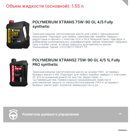
Объем жидкости (основной): 1.55 л
POLYMERIUM XTRANS 75W-90 GL 4/5 Fully
synthetic
Трансмиссионное синтетическое масло для узлов с повышенными
нагрузками. Подходит для любых трансмиссий, коробок передач,
редукторов и прочего с классом GL4 и GL5. Мощный пакет присадок и
добавление дополнительных модификаторов трения позволяют продлить
срок службы узлов, а также повысить долговечность масла.
Уменьшение трения. СООТВЕТСТВУЕТ ТР..
POLYMERIUM XTRANS2 75W-90 GL 4/5 1L Fully
PAO synthetic
Трансмиссионное синтетическое масло на основе ПАО, эстеровых
базовых масел и AN. Подходит для любых коробок передач с классами
GL 4/5 (и указанной вязкости) мостов, редукторов, и
т.д.Преимущества: Превосходные смазывающие свойства и
максимальная защита от износа.Использование ПАО и эстеровых
базовых масел дает огромное преимущество в до..
Усилитель рулевого управления