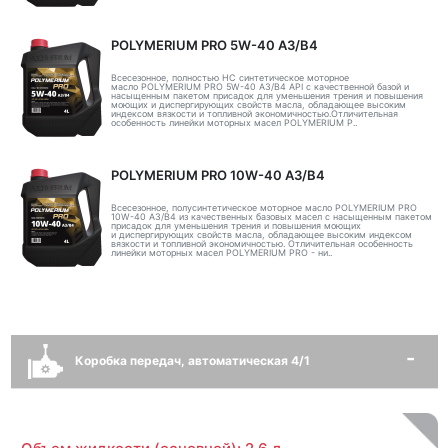
POLYMERIUM PRO 5W-40 A3/B4
Всесезонное, полностью HC синтетическое моторное
масло POLYMERIUM PRO 5W-40 A3/B4 API с качественной базой и
насыщенным пакетом присадок для уменьшения трения и повышения
моющих и диспергирующих свойств масла, обладающее высоким
индексом вязкости и топливной экономичностью.Отличительная
особенность линейки моторных масел POLYMERIUM P..
POLYMERIUM PRO 10W-40 A3/B4
Всесезонное, полусинтетическое моторное масло POLYMERIUM PRO
10W-40 A3/B4 из качественных базовых масел с насыщенным пакетом
присадок для уменьшения трения и повышения моющих
и диспергирующих свойств масла, обладающее высоким индексом
вязкости и топливной экономичностью. Отличительная особенность
линейки моторных масел POLYMERIUM PRO - ни..
Коробка передач, автоматическая 4/1