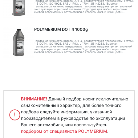
Тормозная жидкость класса DOT 4, соответствует требованиям: FMVSS
116 DOT4, ISO 4925, SAE J 1703, J 1704, JIS K2233. Высокая
температура кипения, выдерживает высокие нагрузки при интенсивной
эксплуатации тормозной системы. Подходит для любых тормозных
систем современных автомобилей с классом dot4 и ниже (dot3)...
POLYMERIUM DOT 4 1000g
Тормозная жидкость класса DOT 4, соответствует требованиям: FMVSS
116 DOT4, ISO 4925, SAE J 1703, J 1704, JIS K2233. Высокая
температура кипения, выдерживает высокие нагрузки при интенсивной
эксплуатации тормозной системы.Подходит для любых тормозных
систем современных автомобилей с классом dot4 и ниже (dot3)...
ВНИМАНИЕ!
Данный подбор носит исключительно
ознакомительный характер, для более точного
подбора следуйте информации, указанной
производителем в руководстве по эксплуатации
Вашего автомобиля, или воспользуйтесь
подбором от специалиста POLYMERIUM
.