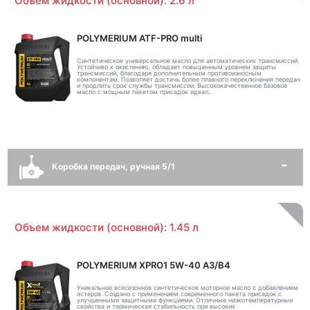
Объем жидкости (основной): 2.6 л
POLYMERIUM ATF-PRO multi
Синтетическое универсальное масло для автоматических трансмиссий.
Устойчиво к окислению, обладает повышенным уровнем защиты
трансмиссий, благодаря дополнительным противоизносным
компонентам. Позволяет достичь более плавного переключения передач
и продлить срок службы трансмиссии. Высококачественное базовое
масло с мощным пакетом присадок идеал..
Коробка передач, ручная 5/1
Объем жидкости (основной): 1.45 л
POLYMERIUM XPRO1 5W-40 A3/B4
Уникальное всесезонное синтетическое моторное масло с добавлением
эстеров. Создано с применением современного пакета присадок с
улучшенными защитными функциями. Отличные низкотемпературные
свойства и термическая стабильность при высоких