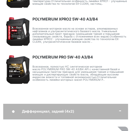
температурах.Отличительная особенность линейки XPRO1 - улучшенные
моющие свойства по технологии EX-CLEAN, настоящ..
POLYMERIUM XPRO2 5W-40 A3/B4
Всесезонное моторное масло на основе эстеров, алкилированных
нафталинов и ультрасинтетического базового масла. Уникальный
дополнительный пакет присадок (уменьшение трения и повышение
смазывающих свойств, борьба с отложениями всех видов).Особенность
линейки XPRO2 - улучшенные моющие свойства по технологии EX-
CLEAN, ультрасинтетическое базовое масло ..
POLYMERIUM PRO 5W-40 A3/B4
Всесезонное, полностью HC синтетическое моторное
масло POLYMERIUM PRO 5W-40 A3/B4 API с качественной базой и
насыщенным пакетом присадок для уменьшения трения и повышения
моющих и диспергирующих свойств масла, обладающее высоким
индексом вязкости и топливной экономичностью.Отличительная
особенность линейки моторных масел POLYMERIUM P..
Дифференциал, задний (4x2)