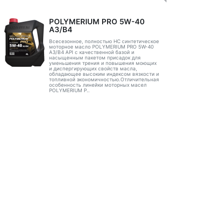
POLYMERIUM PRO 5W-40
A3/B4
Всесезонное, полностью HC синтетическое
моторное масло POLYMERIUM PRO 5W-40
A3/B4 API с качественной базой и
насыщенным пакетом присадок для
уменьшения трения и повышения моющих
и диспергирующих свойств масла,
обладающее высоким индексом вязкости и
топливной экономичностью.Отличительная
особенность линейки моторных масел
POLYMERIUM P..