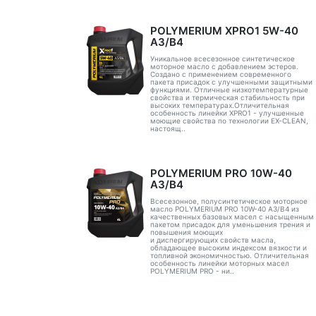
POLYMERIUM XPRO1 5W-40
A3/B4
Уникальное всесезонное синтетическое
моторное масло с добавлением эстеров.
Создано с применением современного
пакета присадок с улучшенными защитными
функциями. Отличные низкотемпературные
свойства и термическая стабильность при
высоких температурах.Отличительная
особенность линейки XPRO1 - улучшенные
моющие свойства по технологии EX-CLEAN,
настоящ..
POLYMERIUM PRO 10W-40
A3/B4
Всесезонное, полусинтетическое моторное
масло POLYMERIUM PRO 10W-40 A3/B4 из
качественных базовых масел с насыщенным
пакетом присадок для уменьшения трения и
повышения моющих
и диспергирующих свойств масла,
обладающее высоким индексом вязкости и
топливной экономичностью. Отличительная
особенность линейки моторных масел
POLYMERIUM PRO - ни..