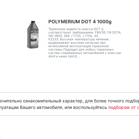
POLYMERIUM DOT 4 1000g
Тормозная жидкость класса DOT 4,
соответствует требованиям: FMVSS 116 DOT4,
ISO 4925, SAE J 1703, J 1704, JIS
K2233. Высокая температура кипения,
выдерживает высокие нагрузки при
интенсивной эксплуатации тормозной
системы.Подходит для любых тормозных
систем современных автомобилей с классом
dot4 и ниже (dot3)...
чительно ознакомительный характер, для более точного подбо
луатации Вашего автомобиля, или воспользуйтесь
подбором от 