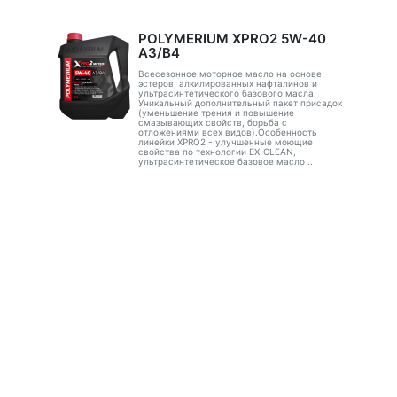
POLYMERIUM XPRO2 5W-40
A3/B4
Всесезонное моторное масло на основе
эстеров, алкилированных нафталинов и
ультрасинтетического базового масла.
Уникальный дополнительный пакет присадок
(уменьшение трения и повышение
смазывающих свойств, борьба с
отложениями всех видов).Особенность
линейки XPRO2 - улучшенные моющие
свойства по технологии EX-CLEAN,
ультрасинтетическое базовое масло ..