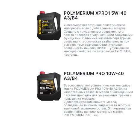
POLYMERIUM XPRO1 5W-40
A3/B4
Уникальное всесезонное синтетическое
моторное масло с добавлением эстеров.
Создано с применением современного
пакета присадок с улучшенными защитными
функциями. Отличные низкотемпературные
свойства и термическая стабильность при
высоких температурах.Отличительная
особенность линейки XPRO1 - улучшенные
моющие свойства по технологии EX-CLEAN,
настоящ..
POLYMERIUM PRO 10W-40
A3/B4
Всесезонное, полусинтетическое моторное
масло POLYMERIUM PRO 10W-40 A3/B4 из
качественных базовых масел с насыщенным
пакетом присадок для уменьшения трения и
повышения моющих
и диспергирующих свойств масла,
обладающее высоким индексом вязкости и
топливной экономичностью. Отличительная
особенность линейки моторных масел
POLYMERIUM PRO - ни..