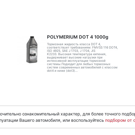
POLYMERIUM DOT 4 1000g
Тормозная жидкость класса DOT 4,
соответствует требованиям: FMVSS 116 DOT4,
ISO 4925, SAE J 1703, J 1704, JIS
K2233. Высокая температура кипения,
выдерживает высокие нагрузки при
интенсивной эксплуатации тормозной
системы.Подходит для любых тормозных
систем современных автомобилей с классом
dot4 и ниже (dot3)...
чительно ознакомительный характер, для более точного подбо
луатации Вашего автомобиля, или воспользуйтесь
подбором от 