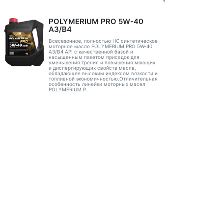
POLYMERIUM PRO 5W-40
A3/B4
Всесезонное, полностью HC синтетическое
моторное масло POLYMERIUM PRO 5W-40
A3/B4 API с качественной базой и
насыщенным пакетом присадок для
уменьшения трения и повышения моющих
и диспергирующих свойств масла,
обладающее высоким индексом вязкости и
топливной экономичностью.Отличительная
особенность линейки моторных масел
POLYMERIUM P..