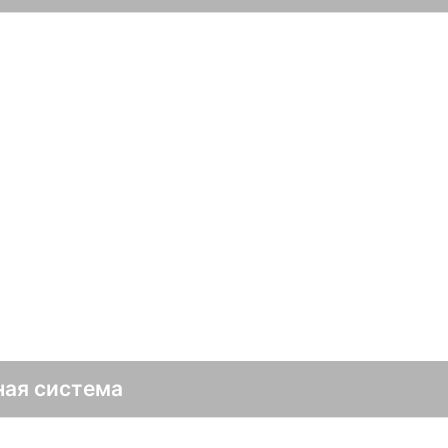
в
ная система