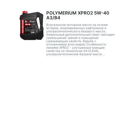
POLYMERIUM XPRO2 5W-40
A3/B4
Всесезонное моторное масло на основе
эстеров, алкилированных нафталинов и
ультрасинтетического базового масла.
Уникальный дополнительный пакет присадок
(уменьшение трения и повышение
смазывающих свойств, борьба с
отложениями всех видов).Особенность
линейки XPRO2 - улучшенные моющие
свойства по технологии EX-CLEAN,
ультрасинтетическое базовое масло ..