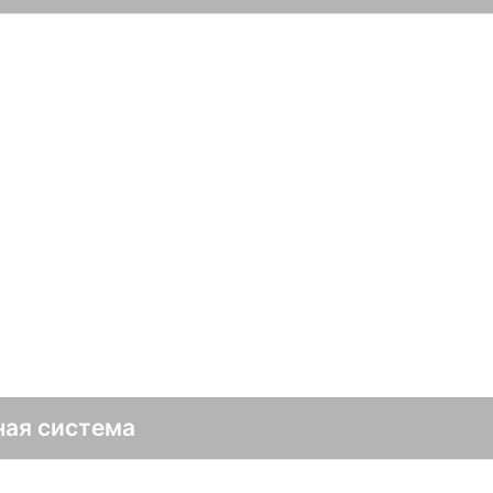
в
ная система