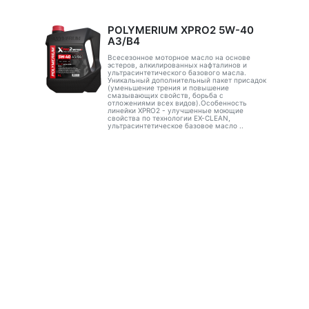
POLYMERIUM XPRO2 5W-40
A3/B4
Всесезонное моторное масло на основе
эстеров, алкилированных нафталинов и
ультрасинтетического базового масла.
Уникальный дополнительный пакет присадок
(уменьшение трения и повышение
смазывающих свойств, борьба с
отложениями всех видов).Особенность
линейки XPRO2 - улучшенные моющие
свойства по технологии EX-CLEAN,
ультрасинтетическое базовое масло ..