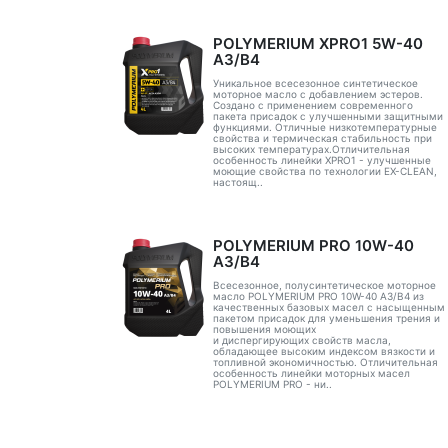
POLYMERIUM XPRO1 5W-40
A3/B4
Уникальное всесезонное синтетическое
моторное масло с добавлением эстеров.
Создано с применением современного
пакета присадок с улучшенными защитными
функциями. Отличные низкотемпературные
свойства и термическая стабильность при
высоких температурах.Отличительная
особенность линейки XPRO1 - улучшенные
моющие свойства по технологии EX-CLEAN,
настоящ..
POLYMERIUM PRO 10W-40
A3/B4
Всесезонное, полусинтетическое моторное
масло POLYMERIUM PRO 10W-40 A3/B4 из
качественных базовых масел с насыщенным
пакетом присадок для уменьшения трения и
повышения моющих
и диспергирующих свойств масла,
обладающее высоким индексом вязкости и
топливной экономичностью. Отличительная
особенность линейки моторных масел
POLYMERIUM PRO - ни..