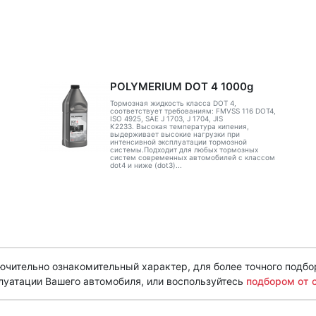
POLYMERIUM DOT 4 1000g
Тормозная жидкость класса DOT 4,
соответствует требованиям: FMVSS 116 DOT4,
ISO 4925, SAE J 1703, J 1704, JIS
K2233. Высокая температура кипения,
выдерживает высокие нагрузки при
интенсивной эксплуатации тормозной
системы.Подходит для любых тормозных
систем современных автомобилей с классом
dot4 и ниже (dot3)...
чительно ознакомительный характер, для более точного подбо
луатации Вашего автомобиля, или воспользуйтесь
подбором от 