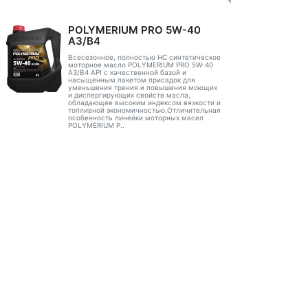
POLYMERIUM PRO 5W-40
A3/B4
Всесезонное, полностью HC синтетическое
моторное масло POLYMERIUM PRO 5W-40
A3/B4 API с качественной базой и
насыщенным пакетом присадок для
уменьшения трения и повышения моющих
и диспергирующих свойств масла,
обладающее высоким индексом вязкости и
топливной экономичностью.Отличительная
особенность линейки моторных масел
POLYMERIUM P..