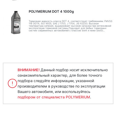
POLYMERIUM DOT 4 1000g
Тормозная жидкость класса DOT 4, соответствует требованиям: FMVSS
116 DOT4, ISO 4925, SAE J 1703, J 1704, JIS K2233. Высокая
температура кипения, выдерживает высокие нагрузки при интенсивной
эксплуатации тормозной системы.Подходит для любых тормозных
систем современных автомобилей с классом dot4 и ниже (dot3)...
ВНИМАНИЕ!
Данный подбор носит исключительно
ознакомительный характер, для более точного
подбора следуйте информации, указанной
производителем в руководстве по эксплуатации
Вашего автомобиля, или воспользуйтесь
подбором от специалиста POLYMERIUM
.