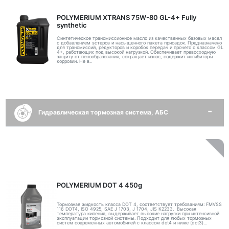
POLYMERIUM XTRANS 75W-80 GL-4+ Fully
synthetic
Синтетическое трансмиссионное масло из качественных базовых масел
с добавлением эстеров и насыщенного пакета присадок. Предназначено
для трансмиссий, редукторов и коробок передач и прочего с классом GL
4+, работающих под высокой нагрузкой. Обеспечивает превосходную
защиту от пенообразования, сокращает износ, содержит ингибиторы
коррозии. Не в..
Гидравлическая тормозная система, АБС
POLYMERIUM DOT 4 450g
Тормозная жидкость класса DOT 4, соответствует требованиям: FMVSS
116 DOT4, ISO 4925, SAE J 1703, J 1704, JIS K2233. Высокая
температура кипения, выдерживает высокие нагрузки при интенсивной
эксплуатации тормозной системы. Подходит для любых тормозных
систем современных автомобилей с классом dot4 и ниже (dot3)...