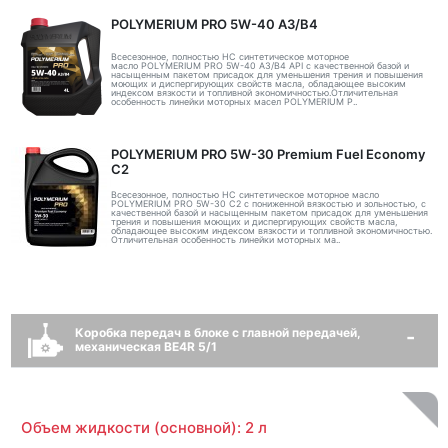
POLYMERIUM PRO 5W-40 A3/B4
Всесезонное, полностью HC синтетическое моторное
масло POLYMERIUM PRO 5W-40 A3/B4 API с качественной базой и
насыщенным пакетом присадок для уменьшения трения и повышения
моющих и диспергирующих свойств масла, обладающее высоким
индексом вязкости и топливной экономичностью.Отличительная
особенность линейки моторных масел POLYMERIUM P..
POLYMERIUM PRO 5W-30 Premium Fuel Economy
С2
Всесезонное, полностью HC синтетическое моторное масло
POLYMERIUM PRO 5W-30 C2 с пониженной вязкостью и зольностью, с
качественной базой и насыщенным пакетом присадок для уменьшения
трения и повышения моющих и диспергирующих свойств масла,
обладающее высоким индексом вязкости и топливной экономичностью.
Отличительная особенность линейки моторных ма..
Коробка передач в блоке с главной передачей,
механическая BE4R 5/1
Объем жидкости (основной): 2 л