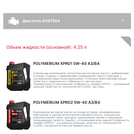
Двигатель DV6TED4
Объем жидкости (основной): 4.25 л
POLYMERIUM XPRO1 5W-40 A3/B4
Уникальное всесезонное синтетическое моторное масло с добавлением
эстеров. Создано с применением современного пакета присадок с
улучшенными защитными функциями. Отличные низкотемпературные
свойства и термическая стабильность при высоких
температурах.Отличительная особенность линейки XPRO1 - улучшенные
моющие свойства по технологии EX-CLEAN, настоящ..
POLYMERIUM XPRO2 5W-40 A3/B4
Всесезонное моторное масло на основе эстеров, алкилированных
нафталинов и ультрасинтетического базового масла. Уникальный
дополнительный пакет присадок (уменьшение трения и повышение
смазывающих свойств, борьба с отложениями всех видов).Особенность
линейки XPRO2 - улучшенные моющие свойства по технологии EX-
CLEAN, ультрасинтетическое базовое масло ..