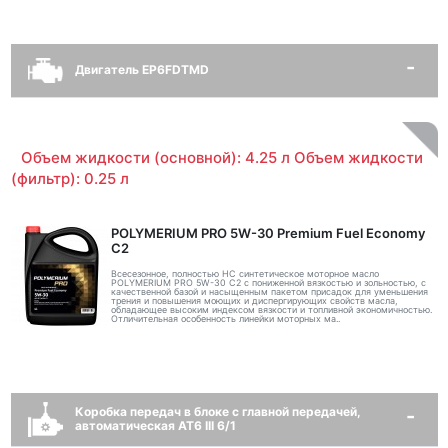
Двигатель EP6FDTMD
Объем жидкости (основной): 4.25 л Объем жидкости
(фильтр): 0.25 л
POLYMERIUM PRO 5W-30 Premium Fuel Economy
С2
Всесезонное, полностью HC синтетическое моторное масло
POLYMERIUM PRO 5W-30 C2 с пониженной вязкостью и зольностью, с
качественной базой и насыщенным пакетом присадок для уменьшения
трения и повышения моющих и диспергирующих свойств масла,
обладающее высоким индексом вязкости и топливной экономичностью.
Отличительная особенность линейки моторных ма..
Коробка передач в блоке с главной передачей,
автоматическая AT6 III 6/1