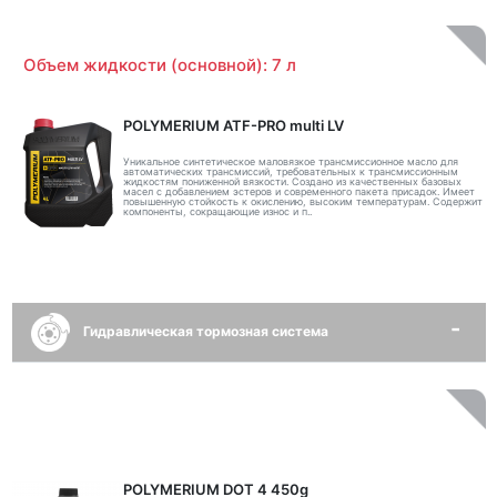
Объем жидкости (основной): 7 л
POLYMERIUM ATF-PRO multi LV
Уникальное синтетическое маловязкое трансмиссионное масло для
автоматических трансмиссий, требовательных к трансмиссионным
жидкостям пониженной вязкости. Создано из качественных базовых
масел с добавлением эстеров и современного пакета присадок. Имеет
повышенную стойкость к окислению, высоким температурам. Содержит
компоненты, сокращающие износ и п..
Гидравлическая тормозная система
POLYMERIUM DOT 4 450g