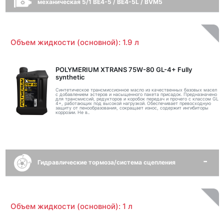
механическая 5/1 BE4-5 / BE4-5L / BVM5
Объем жидкости (основной): 1.9 л
POLYMERIUM XTRANS 75W-80 GL-4+ Fully
synthetic
Синтетическое трансмиссионное масло из качественных базовых масел
с добавлением эстеров и насыщенного пакета присадок. Предназначено
для трансмиссий, редукторов и коробок передач и прочего с классом GL
4+, работающих под высокой нагрузкой. Обеспечивает превосходную
защиту от пенообразования, сокращает износ, содержит ингибиторы
коррозии. Не в..
Гидравлические тормоза/система сцепления
Объем жидкости (основной): 1 л