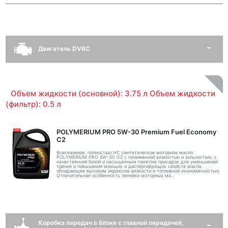
Двигатель DV6C
Объем жидкости (основной): 3.75 л Объем жидкости
(фильтр): 0.5 л
POLYMERIUM PRO 5W-30 Premium Fuel Economy
С2
Всесезонное, полностью HC синтетическое моторное масло
POLYMERIUM PRO 5W-30 C2 с пониженной вязкостью и зольностью, с
качественной базой и насыщенным пакетом присадок для уменьшения
трения и повышения моющих и диспергирующих свойств масла,
обладающее высоким индексом вязкости и топливной экономичностью.
Отличительная особенность линейки моторных ма..
Коробка передач в блоке с главной передачей,