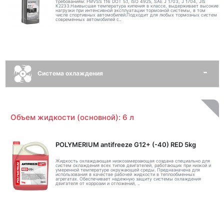
требованиям: FMVSS 116 DOT 5.1, ISO 4925, SAE J 1703, J 1704, JIS
K2233.Наивысшая температура кипения в классе, выдерживает высокие
нагрузки при интенсивной эксплуатации тормозной системы, в том
числе спортивных автомобилей.Подходит для любых тормозных систем
современных автомобилей с..
Система охлаждения
Объем жидкости (основной): 6 л
POLYMERIUM antifreeze G12+ (-40) RED 5kg
Жидкость охлаждающая низкозамерзающая создана специально для
систем охлаждения всех типов двигателей, работающих при низкой и
умеренной температуре окружающей среды. Предназначена для
использования в качестве рабочей жидкости в теплообменных
агрегатах. Обеспечивает надежную защиту системы охлаждения
двигателя от коррозии и отложений, ..