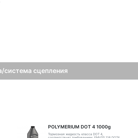
V
а/система сцепления
POLYMERIUM DOT 4 1000g
Тормозная жидкость класса DOT 4,
соответствует требованиям: FMVSS 116 DOT4,