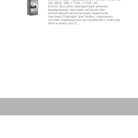
ISO 4925, SAE J 1703, J 1704, JIS
K2233. Высокая температура кипения,
выдерживает высокие нагрузки при
интенсивной эксплуатации тормозной
системы.Подходит для любых тормозных
систем современных автомобилей с классом
dot4 и ниже (dot3)...