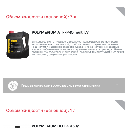
Объем жидкости (основной): 7 л
POLYMERIUM ATF-PRO multi LV
Уникальное синтетическое маловязкое трансмиссионное масло для
автоматических трансмиссий, требовательных к трансмиссионным
жидкостям пониженной вязкости. Создано из качественных базовых
масел с добавлением эстеров и современного пакета присадок. Имеет
повышенную стойкость к окислению, высоким температурам. Содержит
компоненты, сокращающие износ и п..
Гидравлические тормоза/система сцепления
Объем жидкости (основной): 1 л
POLYMERIUM DOT 4 450g