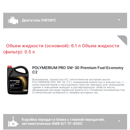
Двигатель DW10FC
Объем жидкости (основной): 6.1 л Объем жидкости
(фильтр): 0.5 л
POLYMERIUM PRO 5W-30 Premium Fuel Economy
С2
Всесезонное, полностью HC синтетическое моторное масло
POLYMERIUM PRO 5W-30 C2 с пониженной вязкостью и зольностью, с
качественной базой и насыщенным пакетом присадок для уменьшения
трения и повышения моющих и диспергирующих свойств масла,
обладающее высоким индексом вязкости и топливной экономичностью.
Отличительная особенность линейки моторных ма..
Коробка передач в блоке с главной передачей,
автоматическая AM6 6/1 TF-80SC