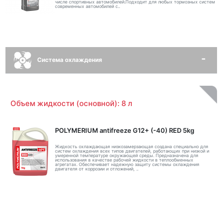
числе спортивных автомобилей.Подходит для любых тормозных систем
современных автомобилей с..
Система охлаждения
Объем жидкости (основной): 8 л
POLYMERIUM antifreeze G12+ (-40) RED 5kg
Жидкость охлаждающая низкозамерзающая создана специально для
систем охлаждения всех типов двигателей, работающих при низкой и
умеренной температуре окружающей среды. Предназначена для
использования в качестве рабочей жидкости в теплообменных
агрегатах. Обеспечивает надежную защиту системы охлаждения
двигателя от коррозии и отложений, ..